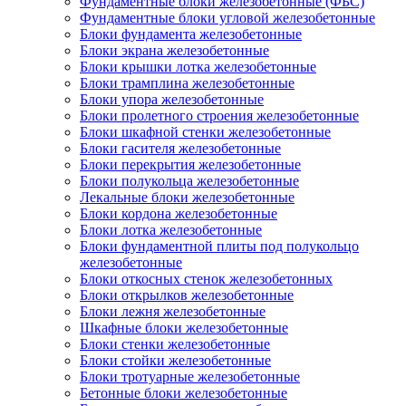
Фундаментные блоки железобетонные (ФБС)
Фундаментные блоки угловой железобетонные
Блоки фундамента железобетонные
Блоки экрана железобетонные
Блоки крышки лотка железобетонные
Блоки трамплина железобетонные
Блоки упора железобетонные
Блоки пролетного строения железобетонные
Блоки шкафной стенки железобетонные
Блоки гасителя железобетонные
Блоки перекрытия железобетонные
Блоки полукольца железобетонные
Лекальные блоки железобетонные
Блоки кордона железобетонные
Блоки лотка железобетонные
Блоки фундаментной плиты под полукольцо
железобетонные
Блоки откосных стенок железобетонных
Блоки открылков железобетонные
Блоки лежня железобетонные
Шкафные блоки железобетонные
Блоки стенки железобетонные
Блоки стойки железобетонные
Блоки тротуарные железобетонные
Бетонные блоки железобетонные