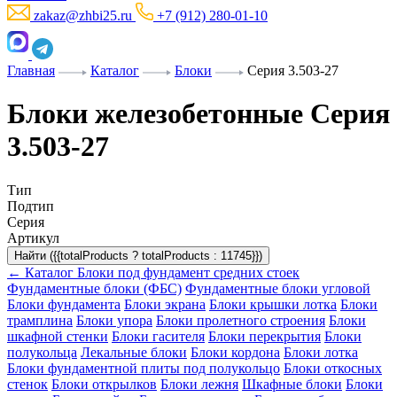
zakaz@zhbi25.ru
+7 (912) 280-01-10
Главная
Каталог
Блоки
Серия 3.503-27
Блоки железобетонные Серия
3.503-27
Тип
Подтип
Серия
Артикул
Найти ({{totalProducts ? totalProducts : 11745}})
← Каталог
Блоки под фундамент средних стоек
Фундаментные блоки (ФБС)
Фундаментные блоки угловой
Блоки фундамента
Блоки экрана
Блоки крышки лотка
Блоки
трамплина
Блоки упора
Блоки пролетного строения
Блоки
шкафной стенки
Блоки гасителя
Блоки перекрытия
Блоки
полукольца
Лекальные блоки
Блоки кордона
Блоки лотка
Блоки фундаментной плиты под полукольцо
Блоки откосных
стенок
Блоки открылков
Блоки лежня
Шкафные блоки
Блоки