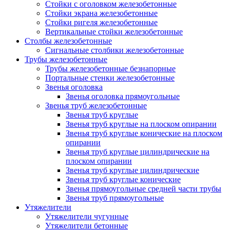
Стойки с оголовком железобетонные
Стойки экрана железобетонные
Стойки ригеля железобетонные
Вертикальные стойки железобетонные
Столбы железобетонные
Сигнальные столбики железобетонные
Трубы железобетонные
Трубы железобетонные безнапорные
Портальные стенки железобетонные
Звенья оголовка
Звенья оголовка прямоугольные
Звенья труб железобетонные
Звенья труб круглые
Звенья труб круглые на плоском опирании
Звенья труб круглые конические на плоском
опирании
Звенья труб круглые цилиндрические на
плоском опирании
Звенья труб круглые цилиндрические
Звенья труб круглые конические
Звенья прямоугольные средней части трубы
Звенья труб прямоугольные
Утяжелители
Утяжелители чугунные
Утяжелители бетонные