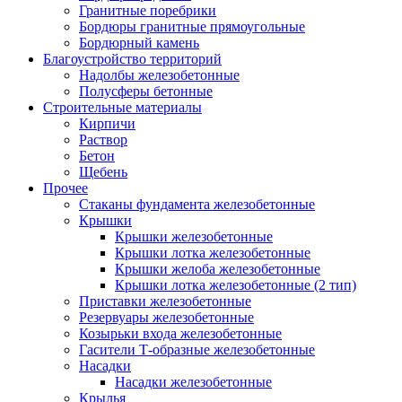
Гранитные поребрики
Бордюры гранитные прямоугольные
Бордюрный камень
Благоустройство территорий
Надолбы железобетонные
Полусферы бетонные
Строительные материалы
Кирпичи
Раствор
Бетон
Щебень
Прочее
Стаканы фундамента железобетонные
Крышки
Крышки железобетонные
Крышки лотка железобетонные
Крышки желоба железобетонные
Крышки лотка железобетонные (2 тип)
Приставки железобетонные
Резервуары железобетонные
Козырьки входа железобетонные
Гасители Т-образные железобетонные
Насадки
Насадки железобетонные
Крылья