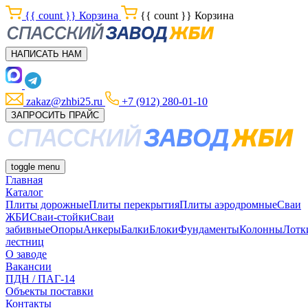
{{ count }}
Корзина
{{ count }}
Корзина
НАПИСАТЬ НАМ
zakaz@zhbi25.ru
+7 (912) 280-01-10
ЗАПРОСИТЬ ПРАЙС
toggle menu
Главная
Каталог
Плиты дорожные
Плиты перекрытия
Плиты аэродромные
Сваи
ЖБИ
Сваи-стойки
Сваи
забивные
Опоры
Анкеры
Балки
Блоки
Фундаменты
Колонны
Лотк
лестниц
О заводе
Вакансии
ПДН / ПАГ-14
Объекты поставки
Контакты