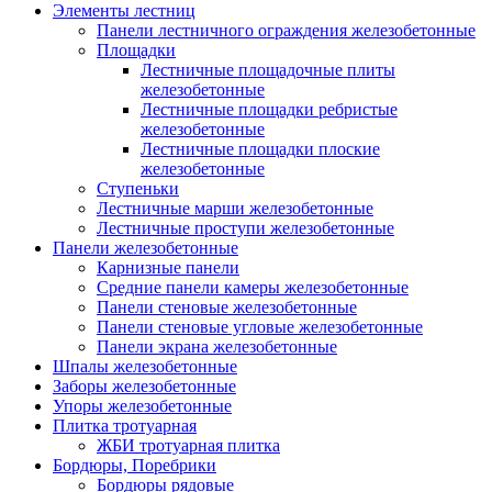
Элементы лестниц
Панели лестничного ограждения железобетонные
Площадки
Лестничные площадочные плиты
железобетонные
Лестничные площадки ребристые
железобетонные
Лестничные площадки плоские
железобетонные
Ступеньки
Лестничные марши железобетонные
Лестничные проступи железобетонные
Панели железобетонные
Карнизные панели
Средние панели камеры железобетонные
Панели стеновые железобетонные
Панели стеновые угловые железобетонные
Панели экрана железобетонные
Шпалы железобетонные
Заборы железобетонные
Упоры железобетонные
Плитка тротуарная
ЖБИ тротуарная плитка
Бордюры, Поребрики
Бордюры рядовые