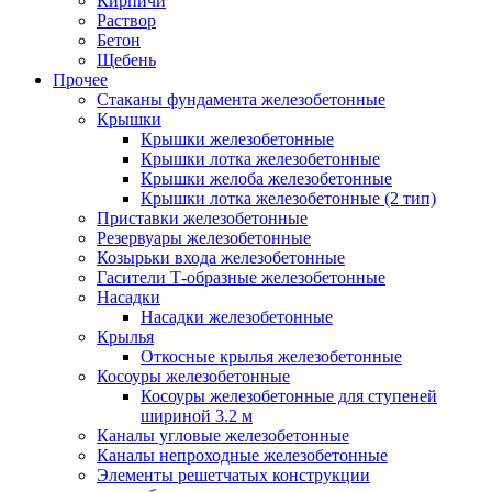
Кирпичи
Раствор
Бетон
Щебень
Прочее
Стаканы фундамента железобетонные
Крышки
Крышки железобетонные
Крышки лотка железобетонные
Крышки желоба железобетонные
Крышки лотка железобетонные (2 тип)
Приставки железобетонные
Резервуары железобетонные
Козырьки входа железобетонные
Гасители Т-образные железобетонные
Насадки
Насадки железобетонные
Крылья
Откосные крылья железобетонные
Косоуры железобетонные
Косоуры железобетонные для ступеней
шириной 3.2 м
Каналы угловые железобетонные
Каналы непроходные железобетонные
Элементы решетчатых конструкции