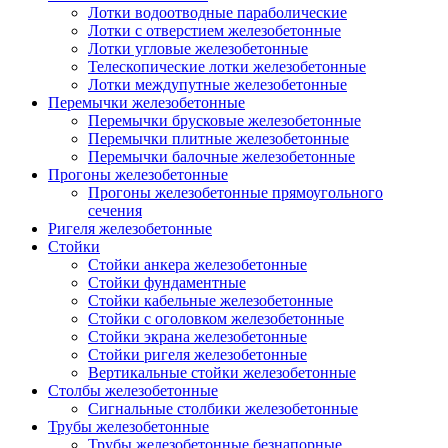
Лотки водоотводные параболические
Лотки с отверстием железобетонные
Лотки угловые железобетонные
Телескопические лотки железобетонные
Лотки междупутные железобетонные
Перемычки железобетонные
Перемычки брусковые железобетонные
Перемычки плитные железобетонные
Перемычки балочные железобетонные
Прогоны железобетонные
Прогоны железобетонные прямоугольного
сечения
Ригеля железобетонные
Стойки
Стойки анкера железобетонные
Стойки фундаментные
Стойки кабельные железобетонные
Стойки с оголовком железобетонные
Стойки экрана железобетонные
Стойки ригеля железобетонные
Вертикальные стойки железобетонные
Столбы железобетонные
Сигнальные столбики железобетонные
Трубы железобетонные
Трубы железобетонные безнапорные