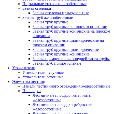
Портальные стенки железобетонные
Звенья оголовка
Звенья оголовка прямоугольные
Звенья труб железобетонные
Звенья труб круглые
Звенья труб круглые на плоском опирании
Звенья труб круглые конические на плоском
опирании
Звенья труб круглые цилиндрические на
плоском опирании
Звенья труб круглые цилиндрические
Звенья труб круглые конические
Звенья прямоугольные средней части трубы
Звенья труб прямоугольные
Утяжелители
Утяжелители чугунные
Утяжелители бетонные
Элементы лестниц
Панели лестничного ограждения железобетонные
Площадки
Лестничные площадочные плиты
железобетонные
Лестничные площадки ребристые
железобетонные
Лестничные площадки плоские