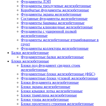
Фундаменты ЛЭП
Фундаменты трехлучевые железобетонные
Коробчатые фундаменты железобетонные
Фундаменты экрана железобетонные
Составные фундаменты железобетонные
Фундаменты башмака железобетонные
Фундаменты клиновидные железобетонные
Фундаменты с уширенной полкой
железобетонные
Фундаменты железобетонные втрамбованные в
грунт
Фундаменты коллектора железобетонные
Балки железобетонные
Фундаментные балки железобетонные
Блоки железобетонные
Блоки под фундамент средних стоек
железобетонные
Фундаментные блоки железобетонные (ФБС)
Фундаментные блоки угловой железобетонные
Блоки фундамента железобетонные
Блоки экрана железобетонные
Блоки крышки лотка железобетонные
Блоки трамплина железобетонные
Блоки упора железобетонные
Блоки пролетного строения железобетонные