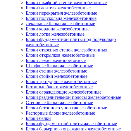
Блоки шкафной стенки железобетонные
Блоки гасителя железобетонные
Блоки перекрытия железобетонные
Блоки полукольца железобетонные
Лекальные блоки железобетонные
Блоки кордона железобетонные
Блоки лотка железобетонные
Блоки фундаментной плиты под полукольцо
железобетонные
Блоки откосных стенок железобетонных
Блоки открылков железобетонные
Блоки лежня железобетонные
Шкафные блоки железобетонные
Блоки стенки железобетонные
Блоки стойки железобетонные
Блоки тротуарные железобетонные
Бетонные блоки железобетонные
Блоки ограждающие железобетонные
Блоки разделительной полосы железобетонные
Стеновые блоки железобетонные
Блоки бетонного упора железобетонные
Распорные блоки железобетонные
Блоки балки
Блоки фундаментной плиты железобетонные
Блоки барьерного ограждения железобетонные