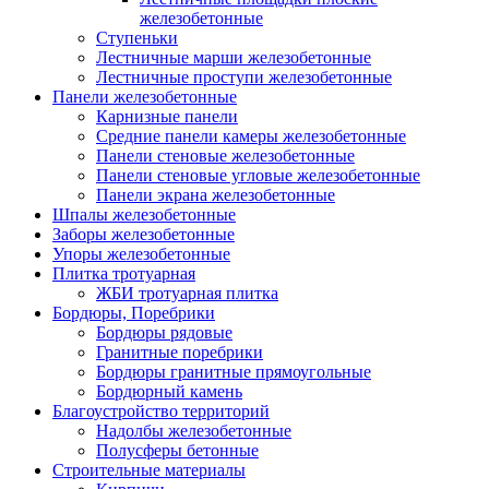
железобетонные
Ступеньки
Лестничные марши железобетонные
Лестничные проступи железобетонные
Панели железобетонные
Карнизные панели
Средние панели камеры железобетонные
Панели стеновые железобетонные
Панели стеновые угловые железобетонные
Панели экрана железобетонные
Шпалы железобетонные
Заборы железобетонные
Упоры железобетонные
Плитка тротуарная
ЖБИ тротуарная плитка
Бордюры, Поребрики
Бордюры рядовые
Гранитные поребрики
Бордюры гранитные прямоугольные
Бордюрный камень
Благоустройство территорий
Надолбы железобетонные
Полусферы бетонные
Строительные материалы