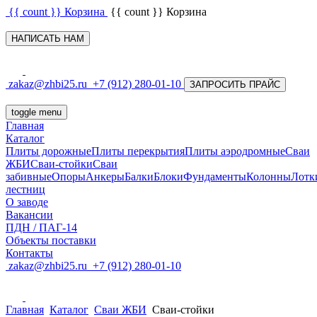
{{ count }}
Корзина
{{ count }}
Корзина
НАПИСАТЬ НАМ
zakaz@zhbi25.ru
+7 (912) 280-01-10
ЗАПРОСИТЬ ПРАЙС
toggle menu
Главная
Каталог
Плиты дорожные
Плиты перекрытия
Плиты аэродромные
Сваи
ЖБИ
Сваи-стойки
Сваи
забивные
Опоры
Анкеры
Балки
Блоки
Фундаменты
Колонны
Лотк
лестниц
О заводе
Вакансии
ПДН / ПАГ-14
Объекты поставки
Контакты
zakaz@zhbi25.ru
+7 (912) 280-01-10
Главная
Каталог
Сваи ЖБИ
Сваи-стойки