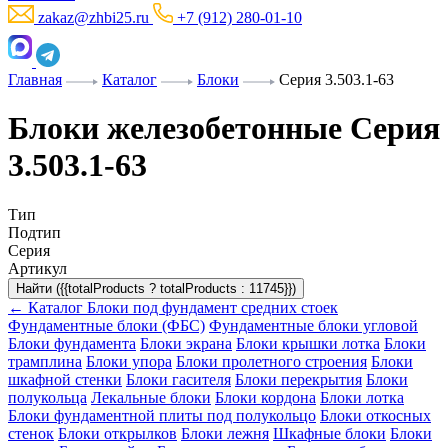
zakaz@zhbi25.ru
+7 (912) 280-01-10
Главная
Каталог
Блоки
Серия 3.503.1-63
Блоки железобетонные Серия
3.503.1-63
Тип
Подтип
Серия
Артикул
Найти ({{totalProducts ? totalProducts : 11745}})
← Каталог
Блоки под фундамент средних стоек
Фундаментные блоки (ФБС)
Фундаментные блоки угловой
Блоки фундамента
Блоки экрана
Блоки крышки лотка
Блоки
трамплина
Блоки упора
Блоки пролетного строения
Блоки
шкафной стенки
Блоки гасителя
Блоки перекрытия
Блоки
полукольца
Лекальные блоки
Блоки кордона
Блоки лотка
Блоки фундаментной плиты под полукольцо
Блоки откосных
стенок
Блоки открылков
Блоки лежня
Шкафные блоки
Блоки