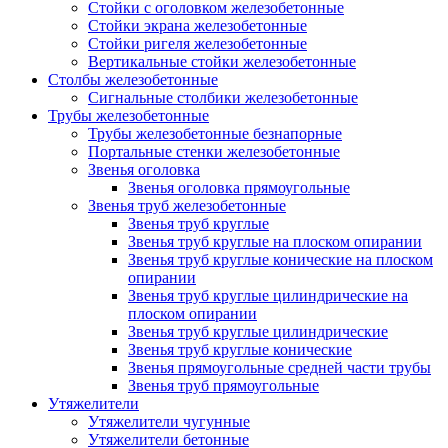
Стойки с оголовком железобетонные
Стойки экрана железобетонные
Стойки ригеля железобетонные
Вертикальные стойки железобетонные
Столбы железобетонные
Сигнальные столбики железобетонные
Трубы железобетонные
Трубы железобетонные безнапорные
Портальные стенки железобетонные
Звенья оголовка
Звенья оголовка прямоугольные
Звенья труб железобетонные
Звенья труб круглые
Звенья труб круглые на плоском опирании
Звенья труб круглые конические на плоском
опирании
Звенья труб круглые цилиндрические на
плоском опирании
Звенья труб круглые цилиндрические
Звенья труб круглые конические
Звенья прямоугольные средней части трубы
Звенья труб прямоугольные
Утяжелители
Утяжелители чугунные
Утяжелители бетонные