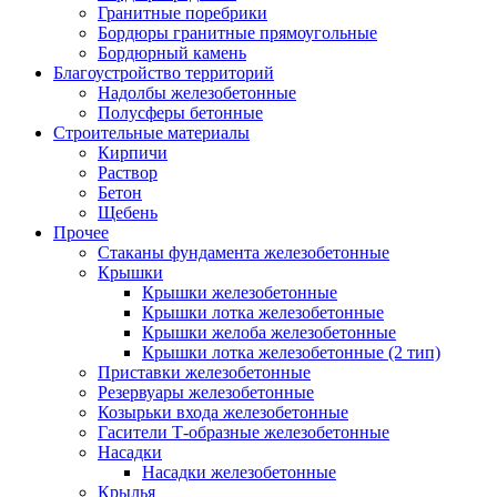
Гранитные поребрики
Бордюры гранитные прямоугольные
Бордюрный камень
Благоустройство территорий
Надолбы железобетонные
Полусферы бетонные
Строительные материалы
Кирпичи
Раствор
Бетон
Щебень
Прочее
Стаканы фундамента железобетонные
Крышки
Крышки железобетонные
Крышки лотка железобетонные
Крышки желоба железобетонные
Крышки лотка железобетонные (2 тип)
Приставки железобетонные
Резервуары железобетонные
Козырьки входа железобетонные
Гасители Т-образные железобетонные
Насадки
Насадки железобетонные
Крылья