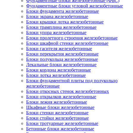
Фундаментные блоки железобетонные (ФБС)
Фундаментные блоки угловой железобетонные
Блоки фундамента железобетонные
Блоки экрана железобетонные
Блоки крышки лотка железобетонные
Блоки трамплина железобетонные
Блоки упора железобетонные
Блоки пролетного строения железобетонные
Блоки шкафной стенки железобетонные
Блоки гасителя железобетонные
Блоки перекрытия железобетонные
Блоки полукольца железобетонные
Лекальные блоки железобетонные
Блоки кордона железобетонные
Блоки лотка железобетонные
Блоки фундаментной плиты под полукольцо
железобетонные
Блоки откосных стенок железобетонных
Блоки открылков железобетонные
Блоки лежня железобетонные
Шкафные блоки железобетонные
Блоки стенки железобетонные
Блоки стойки железобетонные
Блоки тротуарные железобетонные
Бетонные блоки железобетонные