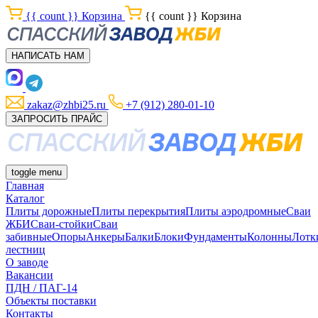
{{ count }}
Корзина
{{ count }}
Корзина
НАПИСАТЬ НАМ
zakaz@zhbi25.ru
+7 (912) 280-01-10
ЗАПРОСИТЬ ПРАЙС
toggle menu
Главная
Каталог
Плиты дорожные
Плиты перекрытия
Плиты аэродромные
Сваи
ЖБИ
Сваи-стойки
Сваи
забивные
Опоры
Анкеры
Балки
Блоки
Фундаменты
Колонны
Лотк
лестниц
О заводе
Вакансии
ПДН / ПАГ-14
Объекты поставки
Контакты