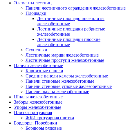
Элементы лестниц
Панели лестничного ограждения железобетонные
Площадки
Лестничные площадочные плиты
железобетонные
Лестничные площадки ребристые
железобетонные
Лестничные площадки плоские
железобетонные
Ступеньки
Лестничные марши железобетонные
Лестничные проступи железобетонные
Панели железобетонные
Карнизные панели
Средние панели камеры железобетонные
Панели стеновые железобетонные
Панели стеновые угловые железобетонные
Панели экрана железобетонные
Шпалы железобетонные
Заборы железобетонные
Упоры железобетонные
Плитка тротуарная
ЖБИ тротуарная плитка
Бордюры, Поребрики
Бордюры рядовые