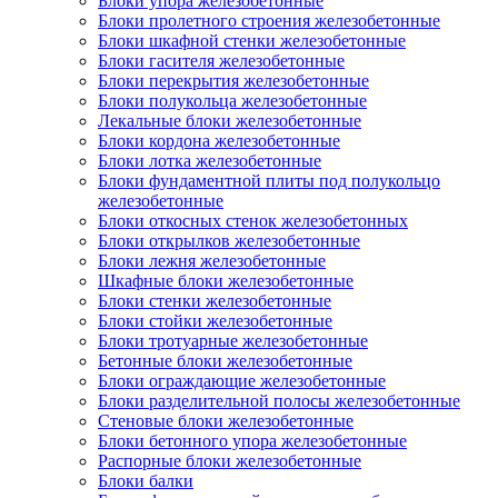
Блоки упора железобетонные
Блоки пролетного строения железобетонные
Блоки шкафной стенки железобетонные
Блоки гасителя железобетонные
Блоки перекрытия железобетонные
Блоки полукольца железобетонные
Лекальные блоки железобетонные
Блоки кордона железобетонные
Блоки лотка железобетонные
Блоки фундаментной плиты под полукольцо
железобетонные
Блоки откосных стенок железобетонных
Блоки открылков железобетонные
Блоки лежня железобетонные
Шкафные блоки железобетонные
Блоки стенки железобетонные
Блоки стойки железобетонные
Блоки тротуарные железобетонные
Бетонные блоки железобетонные
Блоки ограждающие железобетонные
Блоки разделительной полосы железобетонные
Стеновые блоки железобетонные
Блоки бетонного упора железобетонные
Распорные блоки железобетонные
Блоки балки