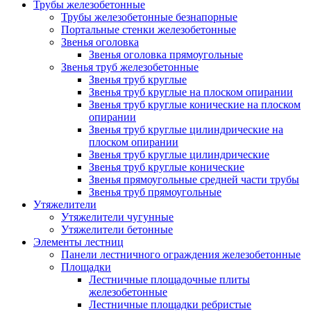
Трубы железобетонные
Трубы железобетонные безнапорные
Портальные стенки железобетонные
Звенья оголовка
Звенья оголовка прямоугольные
Звенья труб железобетонные
Звенья труб круглые
Звенья труб круглые на плоском опирании
Звенья труб круглые конические на плоском
опирании
Звенья труб круглые цилиндрические на
плоском опирании
Звенья труб круглые цилиндрические
Звенья труб круглые конические
Звенья прямоугольные средней части трубы
Звенья труб прямоугольные
Утяжелители
Утяжелители чугунные
Утяжелители бетонные
Элементы лестниц
Панели лестничного ограждения железобетонные
Площадки
Лестничные площадочные плиты
железобетонные
Лестничные площадки ребристые