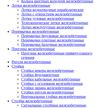
Кольца шахтных колодцев железобетонные
Лотки железобетонные
Лотки водоотводные параболические
Лотки с отверстием железобетонные
Лотки угловые железобетонные
Телескопические лотки железобетонные
Лотки междупутные железобетонные
Перемычки железобетонные
Перемычки брусковые железобетонные
Перемычки плитные железобетонные
Перемычки балочные железобетонные
Прогоны железобетонные
Прогоны железобетонные прямоугольного
сечения
Ригеля железобетонные
Стойки
Стойки анкера железобетонные
Стойки фундаментные
Стойки кабельные железобетонные
Стойки с оголовком железобетонные
Стойки экрана железобетонные
Стойки ригеля железобетонные
Вертикальные стойки железобетонные
Столбы железобетонные
Сигнальные столбики железобетонные