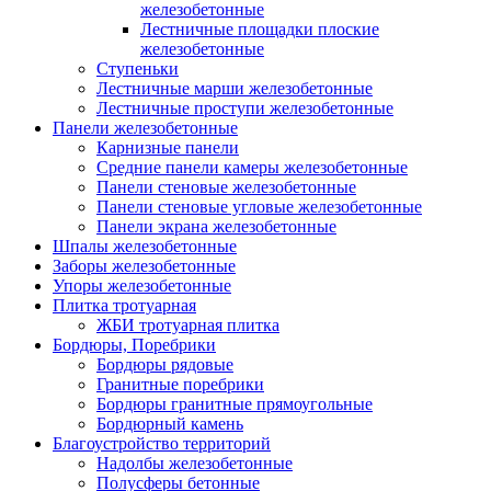
железобетонные
Лестничные площадки плоские
железобетонные
Ступеньки
Лестничные марши железобетонные
Лестничные проступи железобетонные
Панели железобетонные
Карнизные панели
Средние панели камеры железобетонные
Панели стеновые железобетонные
Панели стеновые угловые железобетонные
Панели экрана железобетонные
Шпалы железобетонные
Заборы железобетонные
Упоры железобетонные
Плитка тротуарная
ЖБИ тротуарная плитка
Бордюры, Поребрики
Бордюры рядовые
Гранитные поребрики
Бордюры гранитные прямоугольные
Бордюрный камень
Благоустройство территорий
Надолбы железобетонные
Полусферы бетонные