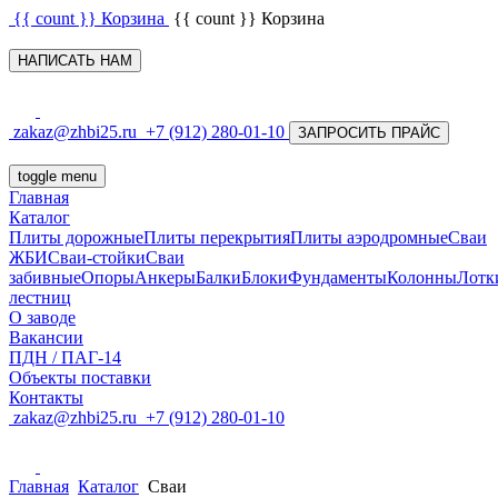
{{ count }}
Корзина
{{ count }}
Корзина
НАПИСАТЬ НАМ
zakaz@zhbi25.ru
+7 (912) 280-01-10
ЗАПРОСИТЬ ПРАЙС
toggle menu
Главная
Каталог
Плиты дорожные
Плиты перекрытия
Плиты аэродромные
Сваи
ЖБИ
Сваи-стойки
Сваи
забивные
Опоры
Анкеры
Балки
Блоки
Фундаменты
Колонны
Лотк
лестниц
О заводе
Вакансии
ПДН / ПАГ-14
Объекты поставки
Контакты
zakaz@zhbi25.ru
+7 (912) 280-01-10
Главная
Каталог
Сваи