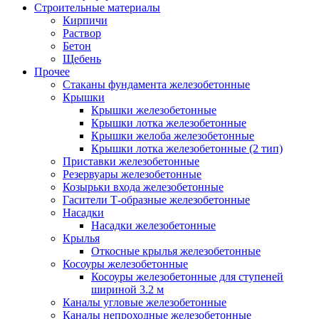
Строительные материалы
Кирпичи
Раствор
Бетон
Щебень
Прочее
Стаканы фундамента железобетонные
Крышки
Крышки железобетонные
Крышки лотка железобетонные
Крышки желоба железобетонные
Крышки лотка железобетонные (2 тип)
Приставки железобетонные
Резервуары железобетонные
Козырьки входа железобетонные
Гасители Т-образные железобетонные
Насадки
Насадки железобетонные
Крылья
Откосные крылья железобетонные
Косоуры железобетонные
Косоуры железобетонные для ступеней
шириной 3.2 м
Каналы угловые железобетонные
Каналы непроходные железобетонные