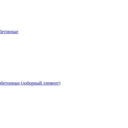
обетонные
обетонные (доборный элемент)