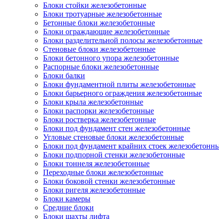
Блоки стойки железобетонные
Блоки тротуарные железобетонные
Бетонные блоки железобетонные
Блоки ограждающие железобетонные
Блоки разделительной полосы железобетонные
Стеновые блоки железобетонные
Блоки бетонного упора железобетонные
Распорные блоки железобетонные
Блоки балки
Блоки фундаментной плиты железобетонные
Блоки барьерного ограждения железобетонные
Блоки крыла железобетонные
Блоки распорки железобетонные
Блоки ростверка железобетонные
Блоки под фундамент стен железобетонные
Угловые стеновые блоки железобетонные
Блоки под фундамент крайних стоек железобетонн
Блоки подпорной стенки железобетонные
Блоки тоннеля железобетонные
Переходные блоки железобетонные
Блоки боковой стенки железобетонные
Блоки ригеля железобетонные
Блоки камеры
Средние блоки
Блоки шахты лифта