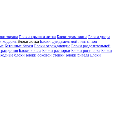
оки экрана
Блоки крышки лотка
Блоки трамплина
Блоки упора
и кордона
Блоки лотка
Блоки фундаментной плиты под
ые
Бетонные блоки
Блоки ограждающие
Блоки разделительной
ограждения
Блоки крыла
Блоки распорки
Блоки ростверка
Блоки
еходные блоки
Блоки боковой стенки
Блоки ригеля
Блоки