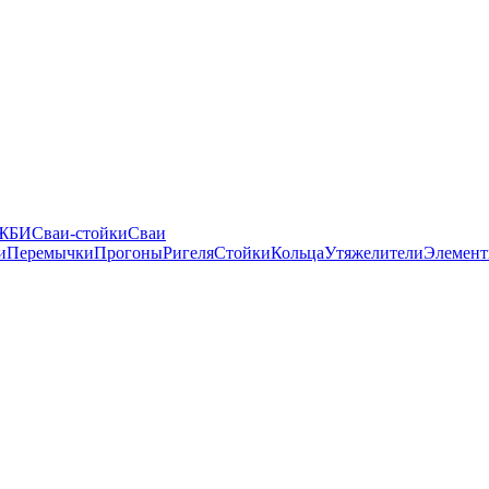
 ЖБИ
Сваи-стойки
Сваи
и
Перемычки
Прогоны
Ригеля
Стойки
Кольца
Утяжелители
Элемент