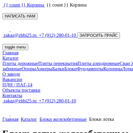
{{ count }}
Корзина
{{ count }}
Корзина
НАПИСАТЬ НАМ
zakaz@zhbi25.ru
+7 (912) 280-01-10
ЗАПРОСИТЬ ПРАЙС
toggle menu
Главная
Каталог
Плиты дорожные
Плиты перекрытия
Плиты аэродромные
Сваи
забивные
Опоры
Анкеры
Балки
Блоки
Фундаменты
Колонны
Лотк
О заводе
Вакансии
ПДН / ПАГ-14
Объекты поставки
Контакты
zakaz@zhbi25.ru
+7 (912) 280-01-10
Главная
Каталог
Блоки железобетонные
Блоки лотка