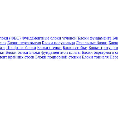
локи (ФБС)
Фундаментные блоки угловой
Блоки фундамента
Бл
теля
Блоки перекрытия
Блоки полукольца
Лекальные блоки
Блок
жня
Шкафные блоки
Блоки стенки
Блоки стойки
Блоки тротуарн
оки
Блоки балки
Блоки фундаментной плиты
Блоки барьерного 
ент крайних стоек
Блоки подпорной стенки
Блоки тоннеля
Пер