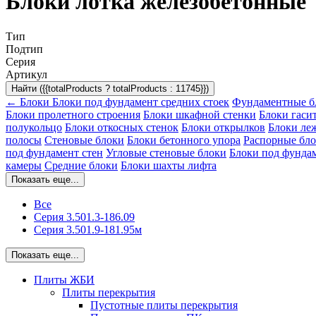
Блоки лотка железобетонные
Тип
Подтип
Серия
Артикул
Найти ({{totalProducts ? totalProducts : 11745}})
← Блоки
Блоки под фундамент средних стоек
Фундаментные б
Блоки пролетного строения
Блоки шкафной стенки
Блоки гаси
полукольцо
Блоки откосных стенок
Блоки открылков
Блоки ле
полосы
Стеновые блоки
Блоки бетонного упора
Распорные бл
под фундамент стен
Угловые стеновые блоки
Блоки под фундам
камеры
Средние блоки
Блоки шахты лифта
Показать еще...
Все
Серия 3.501.3-186.09
Серия 3.501.9-181.95м
Показать еще...
Плиты ЖБИ
Плиты перекрытия
Пустотные плиты перекрытия