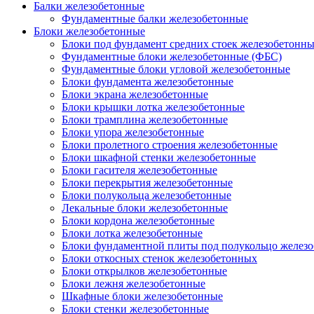
Балки железобетонные
Фундаментные балки железобетонные
Блоки железобетонные
Блоки под фундамент средних стоек железобетонн
Фундаментные блоки железобетонные (ФБС)
Фундаментные блоки угловой железобетонные
Блоки фундамента железобетонные
Блоки экрана железобетонные
Блоки крышки лотка железобетонные
Блоки трамплина железобетонные
Блоки упора железобетонные
Блоки пролетного строения железобетонные
Блоки шкафной стенки железобетонные
Блоки гасителя железобетонные
Блоки перекрытия железобетонные
Блоки полукольца железобетонные
Лекальные блоки железобетонные
Блоки кордона железобетонные
Блоки лотка железобетонные
Блоки фундаментной плиты под полукольцо желез
Блоки откосных стенок железобетонных
Блоки открылков железобетонные
Блоки лежня железобетонные
Шкафные блоки железобетонные
Блоки стенки железобетонные