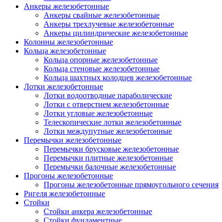
Анкеры железобетонные
Анкеры свайные железобетонные
Анкеры трехлучевые железобетонные
Анкеры цилиндрические железобетонные
Колонны железобетонные
Кольца железобетонные
Кольца опорные железобетонные
Кольца стеновые железобетонные
Кольца шахтных колодцев железобетонные
Лотки железобетонные
Лотки водоотводные параболические
Лотки с отверстием железобетонные
Лотки угловые железобетонные
Телескопические лотки железобетонные
Лотки междупутные железобетонные
Перемычки железобетонные
Перемычки брусковые железобетонные
Перемычки плитные железобетонные
Перемычки балочные железобетонные
Прогоны железобетонные
Прогоны железобетонные прямоугольного сечения
Ригеля железобетонные
Стойки
Стойки анкера железобетонные
Стойки фундаментные