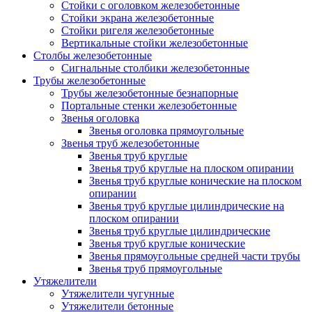
Стойки с оголовком железобетонные
Стойки экрана железобетонные
Стойки ригеля железобетонные
Вертикальные стойки железобетонные
Столбы железобетонные
Сигнальные столбики железобетонные
Трубы железобетонные
Трубы железобетонные безнапорные
Портальные стенки железобетонные
Звенья оголовка
Звенья оголовка прямоугольные
Звенья труб железобетонные
Звенья труб круглые
Звенья труб круглые на плоском опирании
Звенья труб круглые конические на плоском
опирании
Звенья труб круглые цилиндрические на
плоском опирании
Звенья труб круглые цилиндрические
Звенья труб круглые конические
Звенья прямоугольные средней части трубы
Звенья труб прямоугольные
Утяжелители
Утяжелители чугунные
Утяжелители бетонные