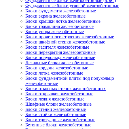
Фундаментные блоки железобетонные (ФБС)
Фундаментные блоки угловой железобетонные
Блоки фундамента железобетонные
Блоки экрана железобетонные
Блоки крышки лотка железобетонные
Блоки трамплина железобетонные
Блоки упора железобетонные
Блоки пролетного строения железобетонные
Блоки шкафной стенки железобетонные
Блоки гасителя железобетонные
Блоки перекрытия железобетонные
Блоки полукольца железобетонные
Лекальные блоки железобетонные
Блоки кордона железобетонные
Блоки лотка железобетонные
Блоки фундаментной плиты под полукольцо
железобетонные
Блоки откосных стенок железобетонных
Блоки открылков железобетонные
Блоки лежня железобетонные
Шкафные блоки железобетонные
Блоки стенки железобетонные
Блоки стойки железобетонные
Блоки тротуарные железобетонные
Бетонные блоки железобетонные