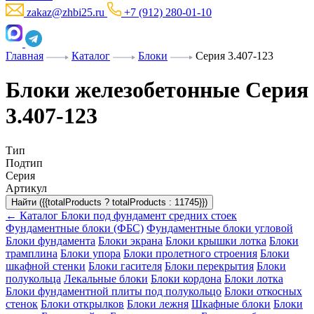
zakaz@zhbi25.ru
+7 (912) 280-01-10
Главная
Каталог
Блоки
Серия 3.407-123
Блоки железобетонные Серия
3.407-123
Тип
Подтип
Серия
Артикул
Найти ({{totalProducts ? totalProducts : 11745}})
← Каталог
Блоки под фундамент средних стоек
Фундаментные блоки (ФБС)
Фундаментные блоки угловой
Блоки фундамента
Блоки экрана
Блоки крышки лотка
Блоки
трамплина
Блоки упора
Блоки пролетного строения
Блоки
шкафной стенки
Блоки гасителя
Блоки перекрытия
Блоки
полукольца
Лекальные блоки
Блоки кордона
Блоки лотка
Блоки фундаментной плиты под полукольцо
Блоки откосных
стенок
Блоки открылков
Блоки лежня
Шкафные блоки
Блоки