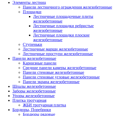
Элементы лестниц
Панели лестничного ограждения железобетонные
Площадки
Лестничные площадочные плиты
железобетонные
Лестничные площадки ребристые
железобетонные
Лестничные площадки плоские
железобетонные
Ступеньки
Лестничные марши железобетонные
Лестничные проступи железобетонные
Панели железобетонные
Карнизные панели
Средние панели камеры железобетонные
Панели стеновые железобетонные
Панели стеновые угловые железобетонные
Панели экрана железобетонные
Шпалы железобетонные
Заборы железобетонные
Упоры железобетонные
Плитка тротуарная
ЖБИ тротуарная плитка
Бордюры, Поребрики
Бордюры рядовые