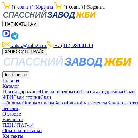
{{ count }}
Корзина
{{ count }}
Корзина
НАПИСАТЬ НАМ
zakaz@zhbi25.ru
+7 (912) 280-01-10
ЗАПРОСИТЬ ПРАЙС
toggle menu
Главная
Каталог
Плиты дорожные
Плиты перекрытия
Плиты аэродромные
Сваи
ЖБИ
Сваи-стойки
Сваи
забивные
Опоры
Анкеры
Балки
Блоки
Фундаменты
Колонны
Лотк
лестниц
О заводе
Вакансии
ПДН / ПАГ-14
Объекты поставки
Контакты