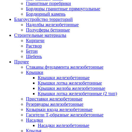
Гранитные поребрики
Бордюры гранитные прямоугольные
Бордюрный камень
Благоустройство территорий
Надолбы железобетонные
Полусферы бетонные
Строительные материалы
Кирпичи
Раствор
Бетон
Щебень
Прочее
Стаканы фундамента железобетонные
Крышки
Крышки железобетонные
Крышки лотка железобетонные
Крышки желоба железобетонные
Крышки лотка железобетонные (2 тип)
Приставки железобетонные
Резервуары железобетонные
Козырьки входа железобетонные
Гасители Т-образные железобетонные
Насадки
Насадки железобетонные
Крылья