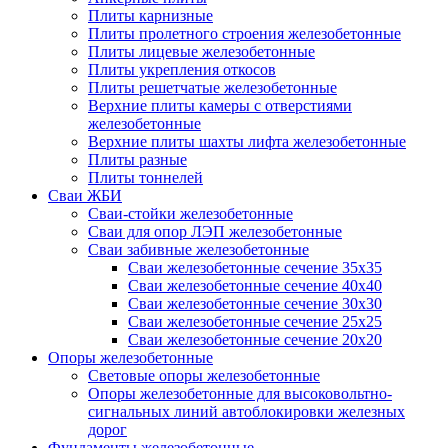
Плиты карнизные
Плиты пролетного строения железобетонные
Плиты лицевые железобетонные
Плиты укрепления откосов
Плиты решетчатые железобетонные
Верхние плиты камеры с отверстиями
железобетонные
Верхние плиты шахты лифта железобетонные
Плиты разные
Плиты тоннелей
Сваи ЖБИ
Сваи-стойки железобетонные
Сваи для опор ЛЭП железобетонные
Сваи забивные железобетонные
Сваи железобетонные сечение 35x35
Сваи железобетонные сечение 40x40
Сваи железобетонные сечение 30x30
Сваи железобетонные сечение 25x25
Сваи железобетонные сечение 20x20
Опоры железобетонные
Световые опоры железобетонные
Опоры железобетонные для высоковольтно-
сигнальных линий автоблокировки железных
дорог
Фундаменты железобетонные