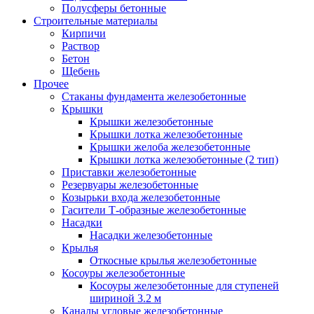
Полусферы бетонные
Строительные материалы
Кирпичи
Раствор
Бетон
Щебень
Прочее
Стаканы фундамента железобетонные
Крышки
Крышки железобетонные
Крышки лотка железобетонные
Крышки желоба железобетонные
Крышки лотка железобетонные (2 тип)
Приставки железобетонные
Резервуары железобетонные
Козырьки входа железобетонные
Гасители Т-образные железобетонные
Насадки
Насадки железобетонные
Крылья
Откосные крылья железобетонные
Косоуры железобетонные
Косоуры железобетонные для ступеней
шириной 3.2 м
Каналы угловые железобетонные