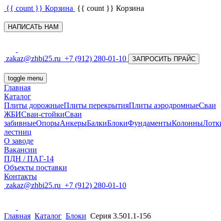
{{ count }}
Корзина
{{ count }}
Корзина
НАПИСАТЬ НАМ
zakaz@zhbi25.ru
+7 (912) 280-01-10
ЗАПРОСИТЬ ПРАЙС
toggle menu
Главная
Каталог
Плиты дорожные
Плиты перекрытия
Плиты аэродромные
Сваи
ЖБИ
Сваи-стойки
Сваи
забивные
Опоры
Анкеры
Балки
Блоки
Фундаменты
Колонны
Лотк
лестниц
О заводе
Вакансии
ПДН / ПАГ-14
Объекты поставки
Контакты
zakaz@zhbi25.ru
+7 (912) 280-01-10
Главная
Каталог
Блоки
Серия 3.501.1-156