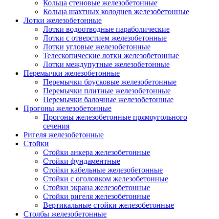
Кольца стеновые железобетонные
Кольца шахтных колодцев железобетонные
Лотки железобетонные
Лотки водоотводные параболические
Лотки с отверстием железобетонные
Лотки угловые железобетонные
Телескопические лотки железобетонные
Лотки междупутные железобетонные
Перемычки железобетонные
Перемычки брусковые железобетонные
Перемычки плитные железобетонные
Перемычки балочные железобетонные
Прогоны железобетонные
Прогоны железобетонные прямоугольного
сечения
Ригеля железобетонные
Стойки
Стойки анкера железобетонные
Стойки фундаментные
Стойки кабельные железобетонные
Стойки с оголовком железобетонные
Стойки экрана железобетонные
Стойки ригеля железобетонные
Вертикальные стойки железобетонные
Столбы железобетонные