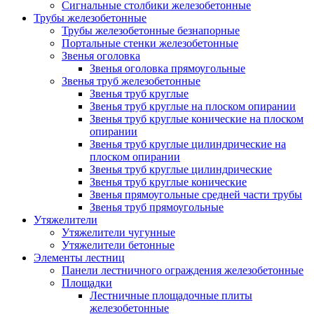
Сигнальные столбики железобетонные
Трубы железобетонные
Трубы железобетонные безнапорные
Портальные стенки железобетонные
Звенья оголовка
Звенья оголовка прямоугольные
Звенья труб железобетонные
Звенья труб круглые
Звенья труб круглые на плоском опирании
Звенья труб круглые конические на плоском
опирании
Звенья труб круглые цилиндрические на
плоском опирании
Звенья труб круглые цилиндрические
Звенья труб круглые конические
Звенья прямоугольные средней части трубы
Звенья труб прямоугольные
Утяжелители
Утяжелители чугунные
Утяжелители бетонные
Элементы лестниц
Панели лестничного ограждения железобетонные
Площадки
Лестничные площадочные плиты
железобетонные