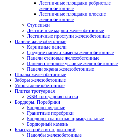
Лестничные площадки ребристые
железобетонные
Лестничные площадки плоские
железобетонные
Ступеньки
Лестничные марши железобетонные
Лестничные проступи железобетонные
Панели железобетонные
Карнизные панели
Средние панели камеры железобетонные
Панели стеновые железобетонные
Панели стеновые угловые железобетонные
Панели экрана железобетонные
Шпалы железобетонные
Заборы железобетонные
Упоры железобетонные
Плитка тротуарная
ЖБИ тротуарная плитка
Бордюры, Поребрики
Бордюры рядовые
Гранитные поребрики
Бордюры гранитные прямоугольные
Бордюрный камень
Благоустройство территорий
Надолбы железобетонные