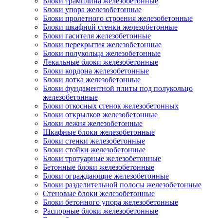
Блоки трамплина железобетонные
Блоки упора железобетонные
Блоки пролетного строения железобетонные
Блоки шкафной стенки железобетонные
Блоки гасителя железобетонные
Блоки перекрытия железобетонные
Блоки полукольца железобетонные
Лекальные блоки железобетонные
Блоки кордона железобетонные
Блоки лотка железобетонные
Блоки фундаментной плиты под полукольцо
железобетонные
Блоки откосных стенок железобетонных
Блоки открылков железобетонные
Блоки лежня железобетонные
Шкафные блоки железобетонные
Блоки стенки железобетонные
Блоки стойки железобетонные
Блоки тротуарные железобетонные
Бетонные блоки железобетонные
Блоки ограждающие железобетонные
Блоки разделительной полосы железобетонные
Стеновые блоки железобетонные
Блоки бетонного упора железобетонные
Распорные блоки железобетонные