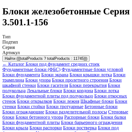
Блоки железобетонные Серия
3.501.1-156
Тип
Подтип
Серия
Артикул
Найти ({{totalProducts ? totalProducts : 11745}})
← Каталог
Блоки под фундамент средних стоек
Фундаментные блоки (ФБС)
Фундаментные блоки угловой
Блоки фундамента
Блоки экрана
Блоки крышки лотка
Блоки
трамплина
Блоки упора
Блоки пролетного строения
Блоки
шкафной стенки
Блоки гасителя
Блоки перекрытия
Блоки
полукольца
Лекальные блоки
Блоки кордона
Блоки лотка
Блоки фундаментной плиты под полукольцо
Блоки откосных
стенок
Блоки открылков
Блоки лежня
Шкафные блоки
Блоки
стенки
Блоки стойки
Блоки тротуарные
Бетонные блоки
Блоки ограждающие
Блоки разделительной полосы
Стеновые
блоки
Блоки бетонного упора
Распорные блоки
Блоки балки
Блоки фундаментной плиты
Блоки барьерного ограждения
Блоки крыла
Блоки распорки
Блоки ростверка
Блоки под