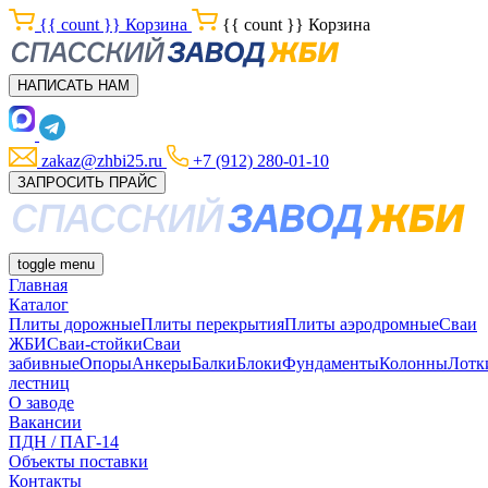
{{ count }}
Корзина
{{ count }}
Корзина
НАПИСАТЬ НАМ
zakaz@zhbi25.ru
+7 (912) 280-01-10
ЗАПРОСИТЬ ПРАЙС
toggle menu
Главная
Каталог
Плиты дорожные
Плиты перекрытия
Плиты аэродромные
Сваи
ЖБИ
Сваи-стойки
Сваи
забивные
Опоры
Анкеры
Балки
Блоки
Фундаменты
Колонны
Лотк
лестниц
О заводе
Вакансии
ПДН / ПАГ-14
Объекты поставки
Контакты