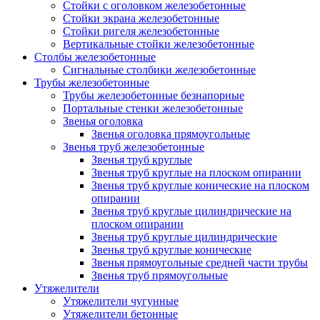
Стойки с оголовком железобетонные
Стойки экрана железобетонные
Стойки ригеля железобетонные
Вертикальные стойки железобетонные
Столбы железобетонные
Сигнальные столбики железобетонные
Трубы железобетонные
Трубы железобетонные безнапорные
Портальные стенки железобетонные
Звенья оголовка
Звенья оголовка прямоугольные
Звенья труб железобетонные
Звенья труб круглые
Звенья труб круглые на плоском опирании
Звенья труб круглые конические на плоском
опирании
Звенья труб круглые цилиндрические на
плоском опирании
Звенья труб круглые цилиндрические
Звенья труб круглые конические
Звенья прямоугольные средней части трубы
Звенья труб прямоугольные
Утяжелители
Утяжелители чугунные
Утяжелители бетонные