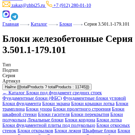
zakaz@zhbi25.ru
+7 (912) 280-01-10
Главная
Каталог
Блоки
Серия 3.501.1-179.101
Блоки железобетонные Серия
3.501.1-179.101
Тип
Подтип
Серия
Артикул
Найти ({{totalProducts ? totalProducts : 11745}})
← Каталог
Блоки под фундамент средних стоек
Фундаментные блоки (ФБС)
Фундаментные блоки угловой
Блоки фундамента
Блоки экрана
Блоки крышки лотка
Блоки
трамплина
Блоки упора
Блоки пролетного строения
Блоки
шкафной стенки
Блоки гасителя
Блоки перекрытия
Блоки
полукольца
Лекальные блоки
Блоки кордона
Блоки лотка
Блоки фундаментной плиты под полукольцо
Блоки откосных
стенок
Блоки открылков
Блоки лежня
Шкафные блоки
Блоки