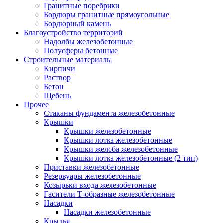
Гранитные поребрики
Бордюры гранитные прямоугольные
Бордюрный камень
Благоустройство территорий
Надолбы железобетонные
Полусферы бетонные
Строительные материалы
Кирпичи
Раствор
Бетон
Щебень
Прочее
Стаканы фундамента железобетонные
Крышки
Крышки железобетонные
Крышки лотка железобетонные
Крышки желоба железобетонные
Крышки лотка железобетонные (2 тип)
Приставки железобетонные
Резервуары железобетонные
Козырьки входа железобетонные
Гасители Т-образные железобетонные
Насадки
Насадки железобетонные
Крылья