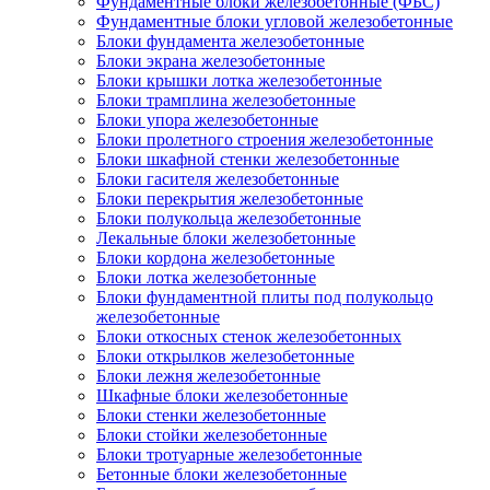
Фундаментные блоки железобетонные (ФБС)
Фундаментные блоки угловой железобетонные
Блоки фундамента железобетонные
Блоки экрана железобетонные
Блоки крышки лотка железобетонные
Блоки трамплина железобетонные
Блоки упора железобетонные
Блоки пролетного строения железобетонные
Блоки шкафной стенки железобетонные
Блоки гасителя железобетонные
Блоки перекрытия железобетонные
Блоки полукольца железобетонные
Лекальные блоки железобетонные
Блоки кордона железобетонные
Блоки лотка железобетонные
Блоки фундаментной плиты под полукольцо
железобетонные
Блоки откосных стенок железобетонных
Блоки открылков железобетонные
Блоки лежня железобетонные
Шкафные блоки железобетонные
Блоки стенки железобетонные
Блоки стойки железобетонные
Блоки тротуарные железобетонные
Бетонные блоки железобетонные