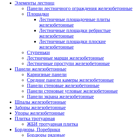
Элементы лестниц
Панели лестничного ограждения железобетонные
Площадки
Лестничные площадочные плиты
железобетонные
Лестничные площадки ребристые
железобетонные
Лестничные площадки плоские
железобетонные
Ступеньки
Лестничные марши железобетонные
Лестничные проступи железобетонные
Панели железобетонные
Карнизные панели
Средние панели камеры железобетонные
Панели стеновые железобетонные
Панели стеновые угловые железобетонные
Панели экрана железобетонные
Шпалы железобетонные
Заборы железобетонные
Упоры железобетонные
Плитка тротуарная
ЖБИ тротуарная плитка
Бордюры, Поребрики
Бордюры рядовые