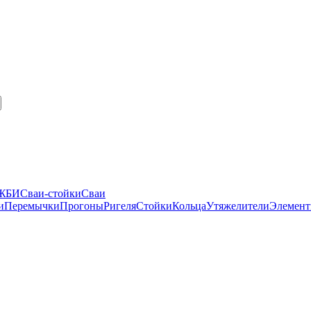
 ЖБИ
Сваи-стойки
Сваи
и
Перемычки
Прогоны
Ригеля
Стойки
Кольца
Утяжелители
Элемент