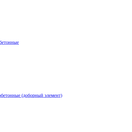
обетонные
обетонные (доборный элемент)