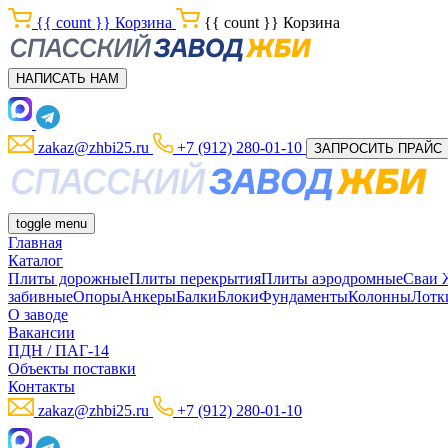
{{ count }}
Корзина
{{ count }}
Корзина
НАПИСАТЬ НАМ
zakaz@zhbi25.ru
+7 (912) 280-01-10
ЗАПРОСИТЬ ПРАЙС
toggle menu
Главная
Каталог
Плиты дорожные
Плиты перекрытия
Плиты аэродромные
Сваи
забивные
Опоры
Анкеры
Балки
Блоки
Фундаменты
Колонны
Лотк
О заводе
Вакансии
ПДН / ПАГ-14
Объекты поставки
Контакты
zakaz@zhbi25.ru
+7 (912) 280-01-10