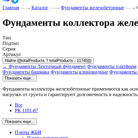
Главная
Каталог
Фундаменты железобетонные
Фундаменты коллектора желе
Тип
Подтип
Серия
Артикул
Найти ({{totalProducts ? totalProducts : 11745}})
← Фундаменты
Ленточный фундамент
Фундаменты платформ
Фундаменты башмака
Фундаменты клиновидные
Фундаменты 
Показать еще...
Фундаменты коллектора железобетонные применяются как осн
нагрузки от грунта и гарантируют долговечность и надежност
Все
РК 1101-87
Показать еще...
Плиты ЖБИ
Плиты перекрытия