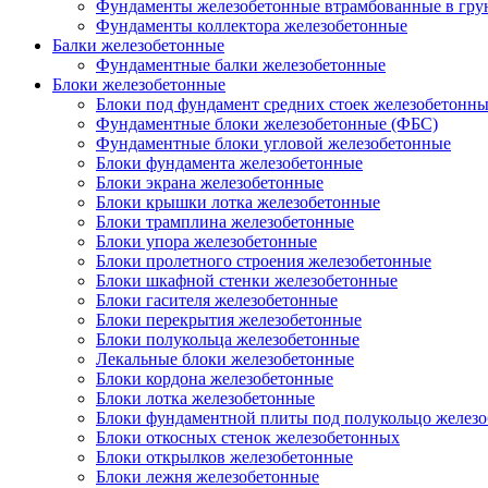
Фундаменты железобетонные втрамбованные в гру
Фундаменты коллектора железобетонные
Балки железобетонные
Фундаментные балки железобетонные
Блоки железобетонные
Блоки под фундамент средних стоек железобетонн
Фундаментные блоки железобетонные (ФБС)
Фундаментные блоки угловой железобетонные
Блоки фундамента железобетонные
Блоки экрана железобетонные
Блоки крышки лотка железобетонные
Блоки трамплина железобетонные
Блоки упора железобетонные
Блоки пролетного строения железобетонные
Блоки шкафной стенки железобетонные
Блоки гасителя железобетонные
Блоки перекрытия железобетонные
Блоки полукольца железобетонные
Лекальные блоки железобетонные
Блоки кордона железобетонные
Блоки лотка железобетонные
Блоки фундаментной плиты под полукольцо желез
Блоки откосных стенок железобетонных
Блоки открылков железобетонные
Блоки лежня железобетонные