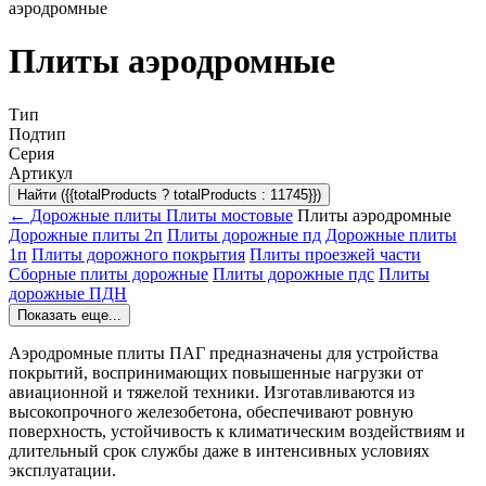
аэродромные
Плиты аэродромные
Тип
Подтип
Серия
Артикул
Найти ({{totalProducts ? totalProducts : 11745}})
← Дорожные плиты
Плиты мостовые
Плиты аэродромные
Дорожные плиты 2п
Плиты дорожные пд
Дорожные плиты
1п
Плиты дорожного покрытия
Плиты проезжей части
Сборные плиты дорожные
Плиты дорожные пдс
Плиты
дорожные ПДН
Показать еще...
Аэродромные плиты ПАГ предназначены для устройства
покрытий, воспринимающих повышенные нагрузки от
авиационной и тяжелой техники. Изготавливаются из
высокопрочного железобетона, обеспечивают ровную
поверхность, устойчивость к климатическим воздействиям и
длительный срок службы даже в интенсивных условиях
эксплуатации.