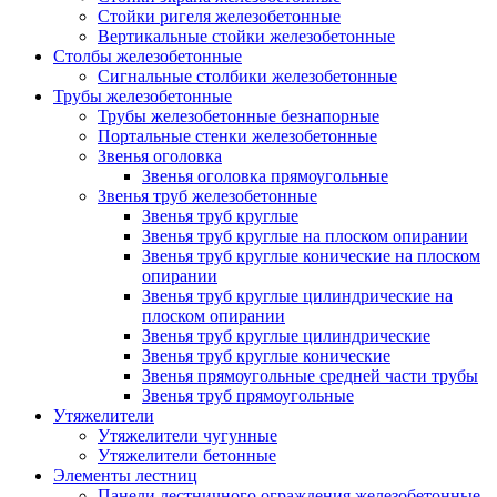
Стойки ригеля железобетонные
Вертикальные стойки железобетонные
Столбы железобетонные
Сигнальные столбики железобетонные
Трубы железобетонные
Трубы железобетонные безнапорные
Портальные стенки железобетонные
Звенья оголовка
Звенья оголовка прямоугольные
Звенья труб железобетонные
Звенья труб круглые
Звенья труб круглые на плоском опирании
Звенья труб круглые конические на плоском
опирании
Звенья труб круглые цилиндрические на
плоском опирании
Звенья труб круглые цилиндрические
Звенья труб круглые конические
Звенья прямоугольные средней части трубы
Звенья труб прямоугольные
Утяжелители
Утяжелители чугунные
Утяжелители бетонные
Элементы лестниц
Панели лестничного ограждения железобетонные