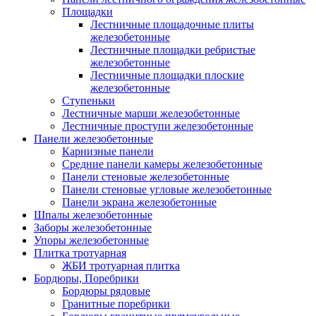
Площадки
Лестничные площадочные плиты
железобетонные
Лестничные площадки ребристые
железобетонные
Лестничные площадки плоские
железобетонные
Ступеньки
Лестничные марши железобетонные
Лестничные проступи железобетонные
Панели железобетонные
Карнизные панели
Средние панели камеры железобетонные
Панели стеновые железобетонные
Панели стеновые угловые железобетонные
Панели экрана железобетонные
Шпалы железобетонные
Заборы железобетонные
Упоры железобетонные
Плитка тротуарная
ЖБИ тротуарная плитка
Бордюры, Поребрики
Бордюры рядовые
Гранитные поребрики