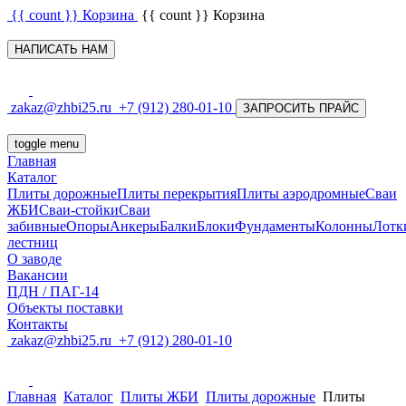
{{ count }}
Корзина
{{ count }}
Корзина
НАПИСАТЬ НАМ
zakaz@zhbi25.ru
+7 (912) 280-01-10
ЗАПРОСИТЬ ПРАЙС
toggle menu
Главная
Каталог
Плиты дорожные
Плиты перекрытия
Плиты аэродромные
Сваи
ЖБИ
Сваи-стойки
Сваи
забивные
Опоры
Анкеры
Балки
Блоки
Фундаменты
Колонны
Лотк
лестниц
О заводе
Вакансии
ПДН / ПАГ-14
Объекты поставки
Контакты
zakaz@zhbi25.ru
+7 (912) 280-01-10
Главная
Каталог
Плиты ЖБИ
Плиты дорожные
Плиты