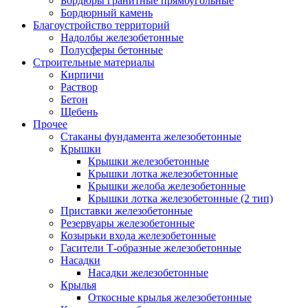
Бордюры гранитные прямоугольные
Бордюрный камень
Благоустройство территорий
Надолбы железобетонные
Полусферы бетонные
Строительные материалы
Кирпичи
Раствор
Бетон
Щебень
Прочее
Стаканы фундамента железобетонные
Крышки
Крышки железобетонные
Крышки лотка железобетонные
Крышки желоба железобетонные
Крышки лотка железобетонные (2 тип)
Приставки железобетонные
Резервуары железобетонные
Козырьки входа железобетонные
Гасители Т-образные железобетонные
Насадки
Насадки железобетонные
Крылья
Откосные крылья железобетонные