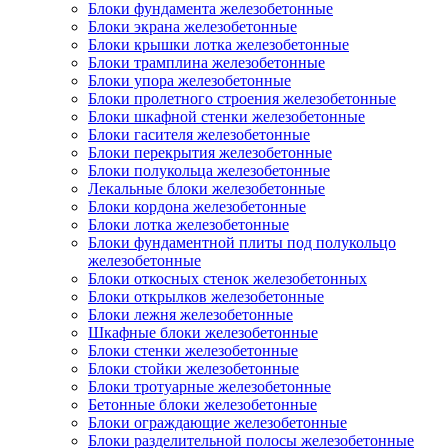
Блоки фундамента железобетонные
Блоки экрана железобетонные
Блоки крышки лотка железобетонные
Блоки трамплина железобетонные
Блоки упора железобетонные
Блоки пролетного строения железобетонные
Блоки шкафной стенки железобетонные
Блоки гасителя железобетонные
Блоки перекрытия железобетонные
Блоки полукольца железобетонные
Лекальные блоки железобетонные
Блоки кордона железобетонные
Блоки лотка железобетонные
Блоки фундаментной плиты под полукольцо
железобетонные
Блоки откосных стенок железобетонных
Блоки открылков железобетонные
Блоки лежня железобетонные
Шкафные блоки железобетонные
Блоки стенки железобетонные
Блоки стойки железобетонные
Блоки тротуарные железобетонные
Бетонные блоки железобетонные
Блоки ограждающие железобетонные
Блоки разделительной полосы железобетонные