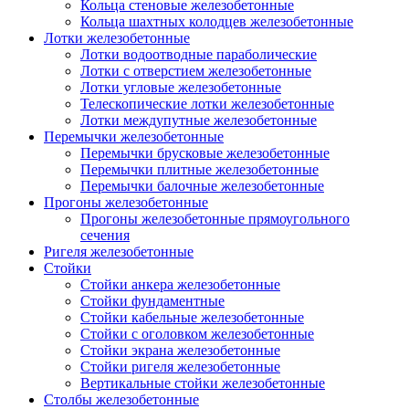
Кольца стеновые железобетонные
Кольца шахтных колодцев железобетонные
Лотки железобетонные
Лотки водоотводные параболические
Лотки с отверстием железобетонные
Лотки угловые железобетонные
Телескопические лотки железобетонные
Лотки междупутные железобетонные
Перемычки железобетонные
Перемычки брусковые железобетонные
Перемычки плитные железобетонные
Перемычки балочные железобетонные
Прогоны железобетонные
Прогоны железобетонные прямоугольного
сечения
Ригеля железобетонные
Стойки
Стойки анкера железобетонные
Стойки фундаментные
Стойки кабельные железобетонные
Стойки с оголовком железобетонные
Стойки экрана железобетонные
Стойки ригеля железобетонные
Вертикальные стойки железобетонные
Столбы железобетонные