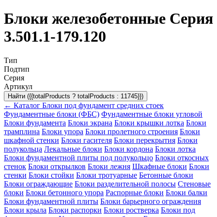
Блоки железобетонные Серия
3.501.1-179.120
Тип
Подтип
Серия
Артикул
Найти ({{totalProducts ? totalProducts : 11745}})
← Каталог
Блоки под фундамент средних стоек
Фундаментные блоки (ФБС)
Фундаментные блоки угловой
Блоки фундамента
Блоки экрана
Блоки крышки лотка
Блоки
трамплина
Блоки упора
Блоки пролетного строения
Блоки
шкафной стенки
Блоки гасителя
Блоки перекрытия
Блоки
полукольца
Лекальные блоки
Блоки кордона
Блоки лотка
Блоки фундаментной плиты под полукольцо
Блоки откосных
стенок
Блоки открылков
Блоки лежня
Шкафные блоки
Блоки
стенки
Блоки стойки
Блоки тротуарные
Бетонные блоки
Блоки ограждающие
Блоки разделительной полосы
Стеновые
блоки
Блоки бетонного упора
Распорные блоки
Блоки балки
Блоки фундаментной плиты
Блоки барьерного ограждения
Блоки крыла
Блоки распорки
Блоки ростверка
Блоки под