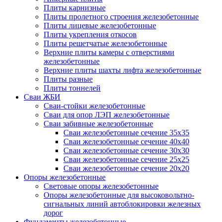
Плиты карнизные
Плиты пролетного строения железобетонные
Плиты лицевые железобетонные
Плиты укрепления откосов
Плиты решетчатые железобетонные
Верхние плиты камеры с отверстиями
железобетонные
Верхние плиты шахты лифта железобетонные
Плиты разные
Плиты тоннелей
Сваи ЖБИ
Сваи-стойки железобетонные
Сваи для опор ЛЭП железобетонные
Сваи забивные железобетонные
Сваи железобетонные сечение 35x35
Сваи железобетонные сечение 40x40
Сваи железобетонные сечение 30x30
Сваи железобетонные сечение 25x25
Сваи железобетонные сечение 20x20
Опоры железобетонные
Световые опоры железобетонные
Опоры железобетонные для высоковольтно-
сигнальных линий автоблокировки железных
дорог
Фундаменты железобетонные