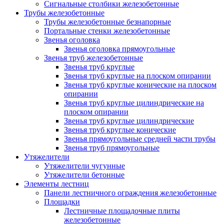
Сигнальные столбики железобетонные
Трубы железобетонные
Трубы железобетонные безнапорные
Портальные стенки железобетонные
Звенья оголовка
Звенья оголовка прямоугольные
Звенья труб железобетонные
Звенья труб круглые
Звенья труб круглые на плоском опирании
Звенья труб круглые конические на плоском
опирании
Звенья труб круглые цилиндрические на
плоском опирании
Звенья труб круглые цилиндрические
Звенья труб круглые конические
Звенья прямоугольные средней части трубы
Звенья труб прямоугольные
Утяжелители
Утяжелители чугунные
Утяжелители бетонные
Элементы лестниц
Панели лестничного ограждения железобетонные
Площадки
Лестничные площадочные плиты
железобетонные