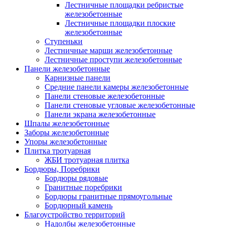
Лестничные площадки ребристые
железобетонные
Лестничные площадки плоские
железобетонные
Ступеньки
Лестничные марши железобетонные
Лестничные проступи железобетонные
Панели железобетонные
Карнизные панели
Средние панели камеры железобетонные
Панели стеновые железобетонные
Панели стеновые угловые железобетонные
Панели экрана железобетонные
Шпалы железобетонные
Заборы железобетонные
Упоры железобетонные
Плитка тротуарная
ЖБИ тротуарная плитка
Бордюры, Поребрики
Бордюры рядовые
Гранитные поребрики
Бордюры гранитные прямоугольные
Бордюрный камень
Благоустройство территорий
Надолбы железобетонные