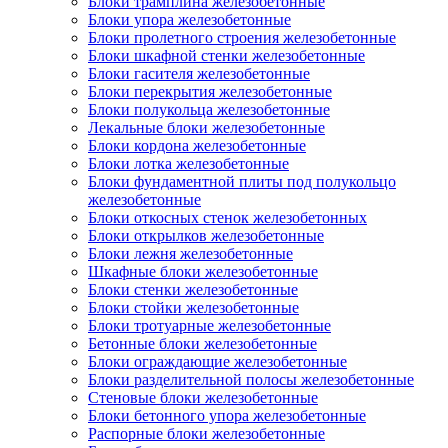
Блоки трамплина железобетонные
Блоки упора железобетонные
Блоки пролетного строения железобетонные
Блоки шкафной стенки железобетонные
Блоки гасителя железобетонные
Блоки перекрытия железобетонные
Блоки полукольца железобетонные
Лекальные блоки железобетонные
Блоки кордона железобетонные
Блоки лотка железобетонные
Блоки фундаментной плиты под полукольцо
железобетонные
Блоки откосных стенок железобетонных
Блоки открылков железобетонные
Блоки лежня железобетонные
Шкафные блоки железобетонные
Блоки стенки железобетонные
Блоки стойки железобетонные
Блоки тротуарные железобетонные
Бетонные блоки железобетонные
Блоки ограждающие железобетонные
Блоки разделительной полосы железобетонные
Стеновые блоки железобетонные
Блоки бетонного упора железобетонные
Распорные блоки железобетонные