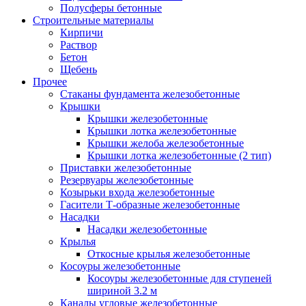
Полусферы бетонные
Строительные материалы
Кирпичи
Раствор
Бетон
Щебень
Прочее
Стаканы фундамента железобетонные
Крышки
Крышки железобетонные
Крышки лотка железобетонные
Крышки желоба железобетонные
Крышки лотка железобетонные (2 тип)
Приставки железобетонные
Резервуары железобетонные
Козырьки входа железобетонные
Гасители Т-образные железобетонные
Насадки
Насадки железобетонные
Крылья
Откосные крылья железобетонные
Косоуры железобетонные
Косоуры железобетонные для ступеней
шириной 3.2 м
Каналы угловые железобетонные