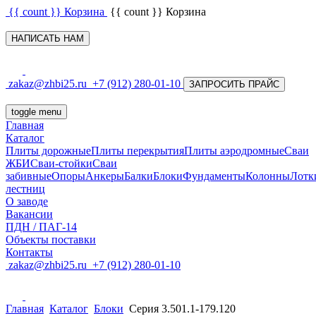
{{ count }}
Корзина
{{ count }}
Корзина
НАПИСАТЬ НАМ
zakaz@zhbi25.ru
+7 (912) 280-01-10
ЗАПРОСИТЬ ПРАЙС
toggle menu
Главная
Каталог
Плиты дорожные
Плиты перекрытия
Плиты аэродромные
Сваи
ЖБИ
Сваи-стойки
Сваи
забивные
Опоры
Анкеры
Балки
Блоки
Фундаменты
Колонны
Лотк
лестниц
О заводе
Вакансии
ПДН / ПАГ-14
Объекты поставки
Контакты
zakaz@zhbi25.ru
+7 (912) 280-01-10
Главная
Каталог
Блоки
Серия 3.501.1-179.120