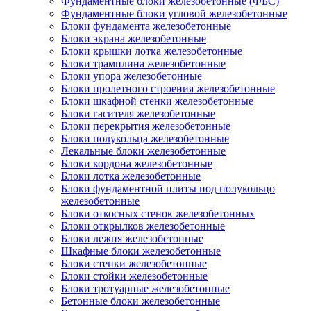
Фундаментные блоки железобетонные (ФБС)
Фундаментные блоки угловой железобетонные
Блоки фундамента железобетонные
Блоки экрана железобетонные
Блоки крышки лотка железобетонные
Блоки трамплина железобетонные
Блоки упора железобетонные
Блоки пролетного строения железобетонные
Блоки шкафной стенки железобетонные
Блоки гасителя железобетонные
Блоки перекрытия железобетонные
Блоки полукольца железобетонные
Лекальные блоки железобетонные
Блоки кордона железобетонные
Блоки лотка железобетонные
Блоки фундаментной плиты под полукольцо
железобетонные
Блоки откосных стенок железобетонных
Блоки открылков железобетонные
Блоки лежня железобетонные
Шкафные блоки железобетонные
Блоки стенки железобетонные
Блоки стойки железобетонные
Блоки тротуарные железобетонные
Бетонные блоки железобетонные