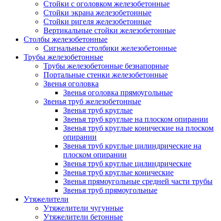
Стойки с оголовком железобетонные
Стойки экрана железобетонные
Стойки ригеля железобетонные
Вертикальные стойки железобетонные
Столбы железобетонные
Сигнальные столбики железобетонные
Трубы железобетонные
Трубы железобетонные безнапорные
Портальные стенки железобетонные
Звенья оголовка
Звенья оголовка прямоугольные
Звенья труб железобетонные
Звенья труб круглые
Звенья труб круглые на плоском опирании
Звенья труб круглые конические на плоском
опирании
Звенья труб круглые цилиндрические на
плоском опирании
Звенья труб круглые цилиндрические
Звенья труб круглые конические
Звенья прямоугольные средней части трубы
Звенья труб прямоугольные
Утяжелители
Утяжелители чугунные
Утяжелители бетонные