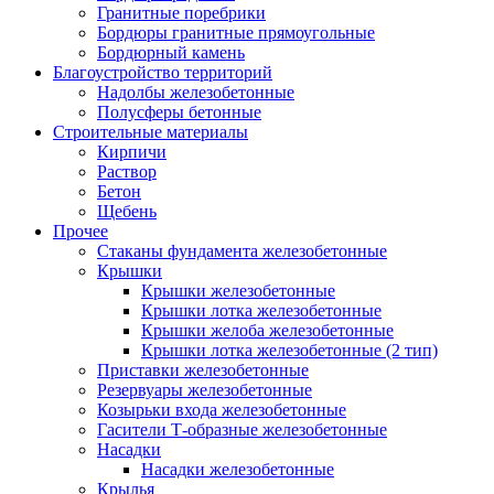
Гранитные поребрики
Бордюры гранитные прямоугольные
Бордюрный камень
Благоустройство территорий
Надолбы железобетонные
Полусферы бетонные
Строительные материалы
Кирпичи
Раствор
Бетон
Щебень
Прочее
Стаканы фундамента железобетонные
Крышки
Крышки железобетонные
Крышки лотка железобетонные
Крышки желоба железобетонные
Крышки лотка железобетонные (2 тип)
Приставки железобетонные
Резервуары железобетонные
Козырьки входа железобетонные
Гасители Т-образные железобетонные
Насадки
Насадки железобетонные
Крылья