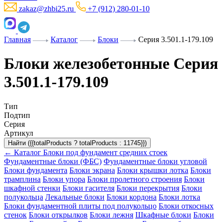
zakaz@zhbi25.ru
+7 (912) 280-01-10
Главная
Каталог
Блоки
Серия 3.501.1-179.109
Блоки железобетонные Серия
3.501.1-179.109
Тип
Подтип
Серия
Артикул
Найти ({{totalProducts ? totalProducts : 11745}})
← Каталог
Блоки под фундамент средних стоек
Фундаментные блоки (ФБС)
Фундаментные блоки угловой
Блоки фундамента
Блоки экрана
Блоки крышки лотка
Блоки
трамплина
Блоки упора
Блоки пролетного строения
Блоки
шкафной стенки
Блоки гасителя
Блоки перекрытия
Блоки
полукольца
Лекальные блоки
Блоки кордона
Блоки лотка
Блоки фундаментной плиты под полукольцо
Блоки откосных
стенок
Блоки открылков
Блоки лежня
Шкафные блоки
Блоки