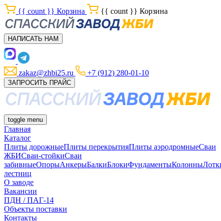
{{ count }}
Корзина
{{ count }}
Корзина
НАПИСАТЬ НАМ
zakaz@zhbi25.ru
+7 (912) 280-01-10
ЗАПРОСИТЬ ПРАЙС
toggle menu
Главная
Каталог
Плиты дорожные
Плиты перекрытия
Плиты аэродромные
Сваи
ЖБИ
Сваи-стойки
Сваи
забивные
Опоры
Анкеры
Балки
Блоки
Фундаменты
Колонны
Лотк
лестниц
О заводе
Вакансии
ПДН / ПАГ-14
Объекты поставки
Контакты