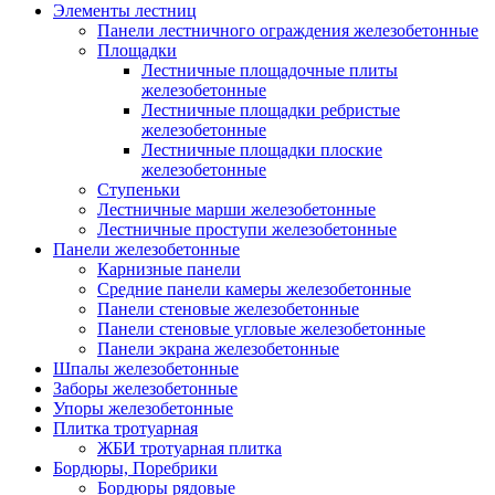
Элементы лестниц
Панели лестничного ограждения железобетонные
Площадки
Лестничные площадочные плиты
железобетонные
Лестничные площадки ребристые
железобетонные
Лестничные площадки плоские
железобетонные
Ступеньки
Лестничные марши железобетонные
Лестничные проступи железобетонные
Панели железобетонные
Карнизные панели
Средние панели камеры железобетонные
Панели стеновые железобетонные
Панели стеновые угловые железобетонные
Панели экрана железобетонные
Шпалы железобетонные
Заборы железобетонные
Упоры железобетонные
Плитка тротуарная
ЖБИ тротуарная плитка
Бордюры, Поребрики
Бордюры рядовые