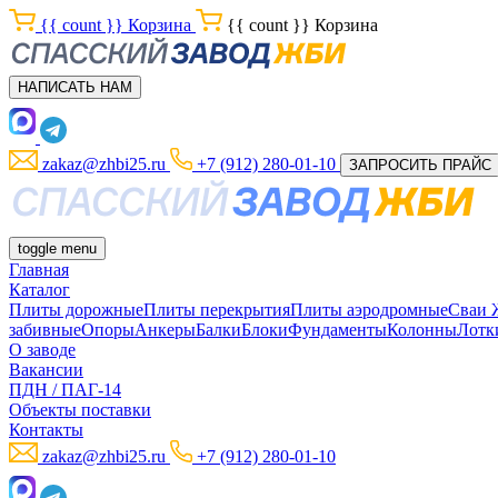
{{ count }}
Корзина
{{ count }}
Корзина
НАПИСАТЬ НАМ
zakaz@zhbi25.ru
+7 (912) 280-01-10
ЗАПРОСИТЬ ПРАЙС
toggle menu
Главная
Каталог
Плиты дорожные
Плиты перекрытия
Плиты аэродромные
Сваи
забивные
Опоры
Анкеры
Балки
Блоки
Фундаменты
Колонны
Лотк
О заводе
Вакансии
ПДН / ПАГ-14
Объекты поставки
Контакты
zakaz@zhbi25.ru
+7 (912) 280-01-10