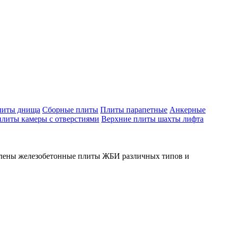
литы днища
Сборные плиты
Плиты парапетные
Анкерные
плиты камеры с отверстиями
Верхние плиты шахты лифта
авлены железобетонные плиты ЖБИ различных типов и