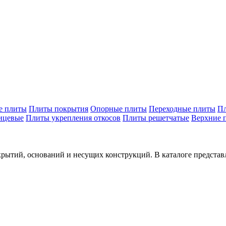
е плиты
Плиты покрытия
Опорные плиты
Переходные плиты
П
ицевые
Плиты укрепления откосов
Плиты решетчатые
Верхние 
крытий, оснований и несущих конструкций. В каталоге предст