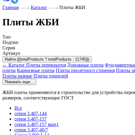
Главная
Каталог
Плиты ЖБИ
Плиты ЖБИ
Тип
Подтип
Серия
Артикул
Найти ({{totalProducts ? totalProducts : 11745}})
← Каталог
Плиты перекрытия
Дорожные плиты
Фундаментны
плиты
Карнизные плиты
Плиты пролетного строения
Плиты л
Плиты разные
Плиты тоннелей
Показать еще...
ЖБИ плиты применяются в строительстве для устройства пере
размеров, соответствующие ГОСТ
Все
серия 3.407-144
серия 3.407-157
серия 3.407-157 вып1
серия 3.407-40/7