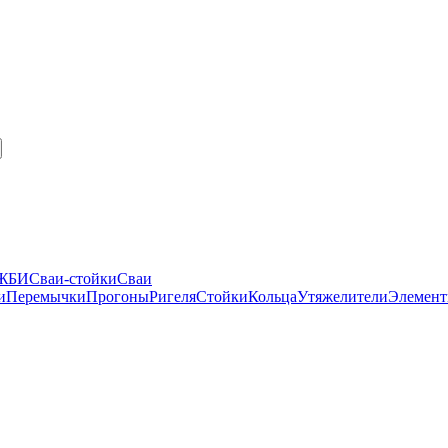
 ЖБИ
Сваи-стойки
Сваи
и
Перемычки
Прогоны
Ригеля
Стойки
Кольца
Утяжелители
Элемент