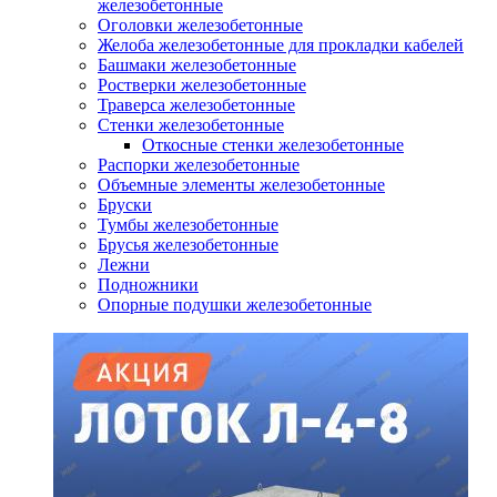
железобетонные
Оголовки железобетонные
Желоба железобетонные для прокладки кабелей
Башмаки железобетонные
Ростверки железобетонные
Траверса железобетонные
Стенки железобетонные
Откосные стенки железобетонные
Распорки железобетонные
Объемные элементы железобетонные
Бруски
Тумбы железобетонные
Брусья железобетонные
Лежни
Подножники
Опорные подушки железобетонные