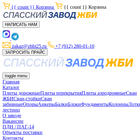
{{ count }}
Корзина
{{ count }}
Корзина
НАПИСАТЬ НАМ
zakaz@zhbi25.ru
+7 (912) 280-01-10
ЗАПРОСИТЬ ПРАЙС
toggle menu
Главная
Каталог
Плиты дорожные
Плиты перекрытия
Плиты аэродромные
Сваи
ЖБИ
Сваи-стойки
Сваи
забивные
Опоры
Анкеры
Балки
Блоки
Фундаменты
Колонны
Лотк
лестниц
О заводе
Вакансии
ПДН / ПАГ-14
Объекты поставки
Контакты