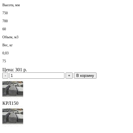
Высота, мм
750
700
60
Объем, м3
Вес, кг
0,03
75
Цена:
301 р.
-
+
В корзину
КРЛ150