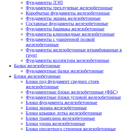
Фундаменты ЛЭП
Фундаменты трехлучевые железобетонные
Коробчатые фундаменты железобетонные
Фундаменты экрана железобетонные
Составные фундаменты железобетонные
Фундаменты башмака железобетонные
Фундаменты клиновидные железобетонные
Фундаменты с уширенной полкой
железобетонные
Фундаменты железобетонные втрамбованные в
грунт
Фундаменты коллектора железобетонные
Балки железобетонные
Фундаментные балки железобетонные
Блоки железобетонные
Блоки под фундамент средних стоек
железобетонные
Фундаментные блоки железобетонные (ФБС)
Фундаментные блоки угловой железобетонные
Блоки фундамента железобетонные
Блоки экрана железобетонные
Блоки крышки лотка железобетонные
Блоки трамплина железобетонные
Блоки упора железобетонные
Блоки пролетного строения железобетонные