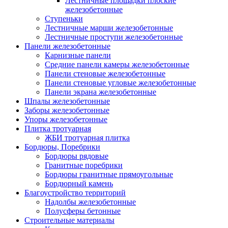
Лестничные площадки плоские
железобетонные
Ступеньки
Лестничные марши железобетонные
Лестничные проступи железобетонные
Панели железобетонные
Карнизные панели
Средние панели камеры железобетонные
Панели стеновые железобетонные
Панели стеновые угловые железобетонные
Панели экрана железобетонные
Шпалы железобетонные
Заборы железобетонные
Упоры железобетонные
Плитка тротуарная
ЖБИ тротуарная плитка
Бордюры, Поребрики
Бордюры рядовые
Гранитные поребрики
Бордюры гранитные прямоугольные
Бордюрный камень
Благоустройство территорий
Надолбы железобетонные
Полусферы бетонные
Строительные материалы