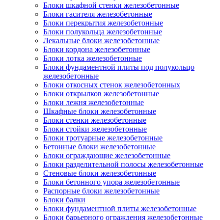
Блоки шкафной стенки железобетонные
Блоки гасителя железобетонные
Блоки перекрытия железобетонные
Блоки полукольца железобетонные
Лекальные блоки железобетонные
Блоки кордона железобетонные
Блоки лотка железобетонные
Блоки фундаментной плиты под полукольцо
железобетонные
Блоки откосных стенок железобетонных
Блоки открылков железобетонные
Блоки лежня железобетонные
Шкафные блоки железобетонные
Блоки стенки железобетонные
Блоки стойки железобетонные
Блоки тротуарные железобетонные
Бетонные блоки железобетонные
Блоки ограждающие железобетонные
Блоки разделительной полосы железобетонные
Стеновые блоки железобетонные
Блоки бетонного упора железобетонные
Распорные блоки железобетонные
Блоки балки
Блоки фундаментной плиты железобетонные
Блоки барьерного ограждения железобетонные