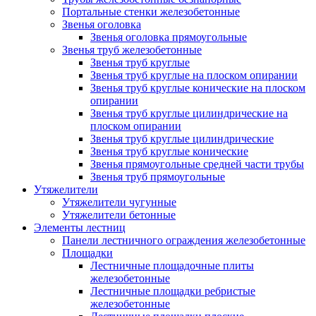
Портальные стенки железобетонные
Звенья оголовка
Звенья оголовка прямоугольные
Звенья труб железобетонные
Звенья труб круглые
Звенья труб круглые на плоском опирании
Звенья труб круглые конические на плоском
опирании
Звенья труб круглые цилиндрические на
плоском опирании
Звенья труб круглые цилиндрические
Звенья труб круглые конические
Звенья прямоугольные средней части трубы
Звенья труб прямоугольные
Утяжелители
Утяжелители чугунные
Утяжелители бетонные
Элементы лестниц
Панели лестничного ограждения железобетонные
Площадки
Лестничные площадочные плиты
железобетонные
Лестничные площадки ребристые
железобетонные