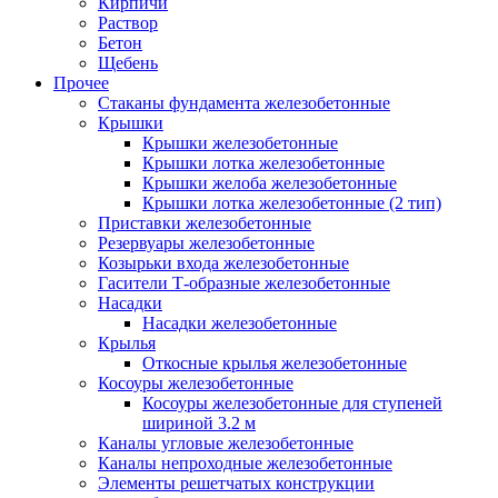
Кирпичи
Раствор
Бетон
Щебень
Прочее
Стаканы фундамента железобетонные
Крышки
Крышки железобетонные
Крышки лотка железобетонные
Крышки желоба железобетонные
Крышки лотка железобетонные (2 тип)
Приставки железобетонные
Резервуары железобетонные
Козырьки входа железобетонные
Гасители Т-образные железобетонные
Насадки
Насадки железобетонные
Крылья
Откосные крылья железобетонные
Косоуры железобетонные
Косоуры железобетонные для ступеней
шириной 3.2 м
Каналы угловые железобетонные
Каналы непроходные железобетонные
Элементы решетчатых конструкции