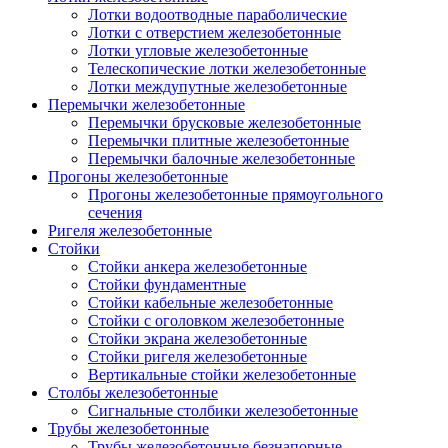
Лотки водоотводные параболические
Лотки с отверстием железобетонные
Лотки угловые железобетонные
Телескопические лотки железобетонные
Лотки междупутные железобетонные
Перемычки железобетонные
Перемычки брусковые железобетонные
Перемычки плитные железобетонные
Перемычки балочные железобетонные
Прогоны железобетонные
Прогоны железобетонные прямоугольного
сечения
Ригеля железобетонные
Стойки
Стойки анкера железобетонные
Стойки фундаментные
Стойки кабельные железобетонные
Стойки с оголовком железобетонные
Стойки экрана железобетонные
Стойки ригеля железобетонные
Вертикальные стойки железобетонные
Столбы железобетонные
Сигнальные столбики железобетонные
Трубы железобетонные
Трубы железобетонные безнапорные