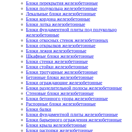
Блоки перекрытия железобетонные
Блоки полукольца железобетонные
Лекальные блоки железобетонные
Блоки кордона железобетонные
Блоки лотка железобетонные
Блоки фундаментной плиты под полукольцо
железобетонные
Блоки откосных стенок железобетонных
Блоки открылков железобетонные
Блоки лежня железобетонные
Шкафные блоки железобетонные
Блоки стенки железобетонные
Блоки стойки железобетонные
Блоки тротуарные железобетонные
Бетонные блоки железобетонные
Блоки ограждающие железобетонные
Блоки разделительной полосы железобетонные
Стеновые блоки железобетонные
Блоки бетонного упора железобетонные
Распорные блоки железобетонные
Блоки балки
Блоки фундаментной плиты железобетонные
Блоки барьерного ограждения железобетонные
Блоки крыла железобетонные
Блоки распорки железобетонные