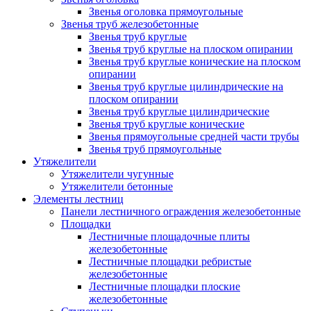
Звенья оголовка прямоугольные
Звенья труб железобетонные
Звенья труб круглые
Звенья труб круглые на плоском опирании
Звенья труб круглые конические на плоском
опирании
Звенья труб круглые цилиндрические на
плоском опирании
Звенья труб круглые цилиндрические
Звенья труб круглые конические
Звенья прямоугольные средней части трубы
Звенья труб прямоугольные
Утяжелители
Утяжелители чугунные
Утяжелители бетонные
Элементы лестниц
Панели лестничного ограждения железобетонные
Площадки
Лестничные площадочные плиты
железобетонные
Лестничные площадки ребристые
железобетонные
Лестничные площадки плоские
железобетонные