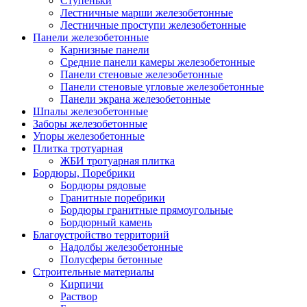
Ступеньки
Лестничные марши железобетонные
Лестничные проступи железобетонные
Панели железобетонные
Карнизные панели
Средние панели камеры железобетонные
Панели стеновые железобетонные
Панели стеновые угловые железобетонные
Панели экрана железобетонные
Шпалы железобетонные
Заборы железобетонные
Упоры железобетонные
Плитка тротуарная
ЖБИ тротуарная плитка
Бордюры, Поребрики
Бордюры рядовые
Гранитные поребрики
Бордюры гранитные прямоугольные
Бордюрный камень
Благоустройство территорий
Надолбы железобетонные
Полусферы бетонные
Строительные материалы
Кирпичи
Раствор