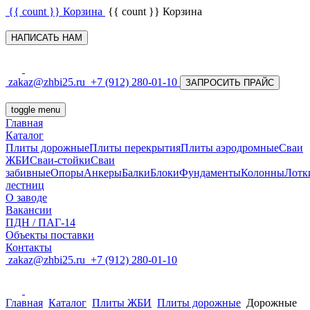
{{ count }}
Корзина
{{ count }}
Корзина
НАПИСАТЬ НАМ
zakaz@zhbi25.ru
+7 (912) 280-01-10
ЗАПРОСИТЬ ПРАЙС
toggle menu
Главная
Каталог
Плиты дорожные
Плиты перекрытия
Плиты аэродромные
Сваи
ЖБИ
Сваи-стойки
Сваи
забивные
Опоры
Анкеры
Балки
Блоки
Фундаменты
Колонны
Лотк
лестниц
О заводе
Вакансии
ПДН / ПАГ-14
Объекты поставки
Контакты
zakaz@zhbi25.ru
+7 (912) 280-01-10
Главная
Каталог
Плиты ЖБИ
Плиты дорожные
Дорожные