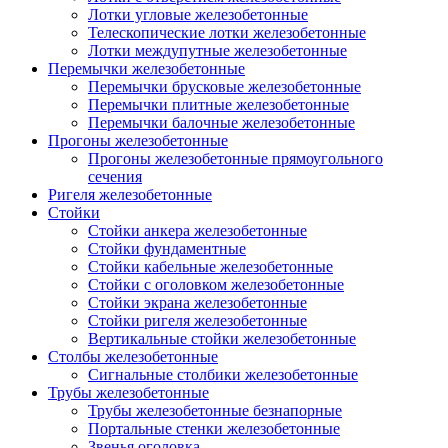
Лотки угловые железобетонные
Телескопические лотки железобетонные
Лотки междупутные железобетонные
Перемычки железобетонные
Перемычки брусковые железобетонные
Перемычки плитные железобетонные
Перемычки балочные железобетонные
Прогоны железобетонные
Прогоны железобетонные прямоугольного
сечения
Ригеля железобетонные
Стойки
Стойки анкера железобетонные
Стойки фундаментные
Стойки кабельные железобетонные
Стойки с оголовком железобетонные
Стойки экрана железобетонные
Стойки ригеля железобетонные
Вертикальные стойки железобетонные
Столбы железобетонные
Сигнальные столбики железобетонные
Трубы железобетонные
Трубы железобетонные безнапорные
Портальные стенки железобетонные
Звенья оголовка