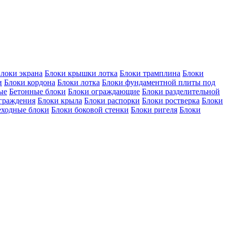
локи экрана
Блоки крышки лотка
Блоки трамплина
Блоки
и
Блоки кордона
Блоки лотка
Блоки фундаментной плиты под
ые
Бетонные блоки
Блоки ограждающие
Блоки разделительной
ограждения
Блоки крыла
Блоки распорки
Блоки ростверка
Блоки
еходные блоки
Блоки боковой стенки
Блоки ригеля
Блоки