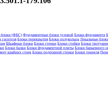
.501.1-179.106
 блоки (ФБС)
Фундаментные блоки угловой
Блоки фундамента
Б
и гасителя
Блоки перекрытия
Блоки полукольца
Лекальные блок
жня
Шкафные блоки
Блоки стенки
Блоки стойки
Блоки тротуарн
оки
Блоки балки
Блоки фундаментной плиты
Блоки барьерного 
ент крайних стоек
Блоки подпорной стенки
Блоки тоннеля
Пер