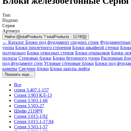
Блоки железобетонные Серия 3
Тип
Подтип
Серия
Артикул
Найти ({{totalProducts ? totalProducts : 11745}})
← Каталог
Блоки под фундамент средних стоек
Фундаментные
упора
Блоки пролетного строения
Блоки шкафной стенки
Блок
полукольцо
Блоки откосных стенок
Блоки открылков
Блоки ле
полосы
Стеновые блоки
Блоки бетонного упора
Распорные бл
под фундамент стен
Угловые стеновые блоки
Блоки под фундам
камеры
Средние блоки
Блоки шахты лифта
Показать еще...
Все
серия 3.407.1-157
Серия 3.903 КЛ-13
Серия 3.503.1-66
Серия 3.503-27
Шифр 2119РЧ
Серия 3.015-1/92
Серия 3.015.1-17.94
Серия 3.503.1-57