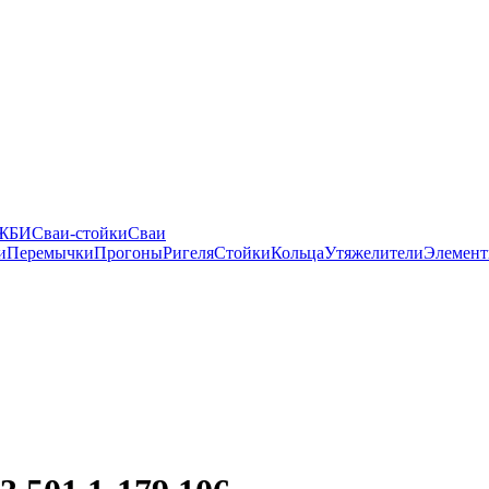
 ЖБИ
Сваи-стойки
Сваи
и
Перемычки
Прогоны
Ригеля
Стойки
Кольца
Утяжелители
Элемент