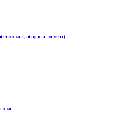
обетонные (доборный элемент)
онные