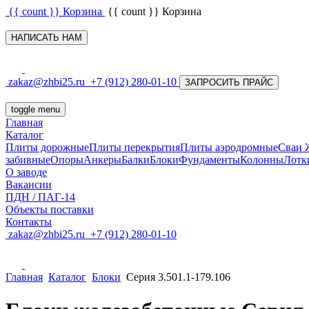
{{ count }}
Корзина
{{ count }}
Корзина
НАПИСАТЬ НАМ
zakaz@zhbi25.ru
+7 (912) 280-01-10
ЗАПРОСИТЬ ПРАЙС
toggle menu
Главная
Каталог
Плиты дорожные
Плиты перекрытия
Плиты аэродромные
Сваи
забивные
Опоры
Анкеры
Балки
Блоки
Фундаменты
Колонны
Лотк
О заводе
Вакансии
ПДН / ПАГ-14
Объекты поставки
Контакты
zakaz@zhbi25.ru
+7 (912) 280-01-10
Главная
Каталог
Блоки
Серия 3.501.1-179.106