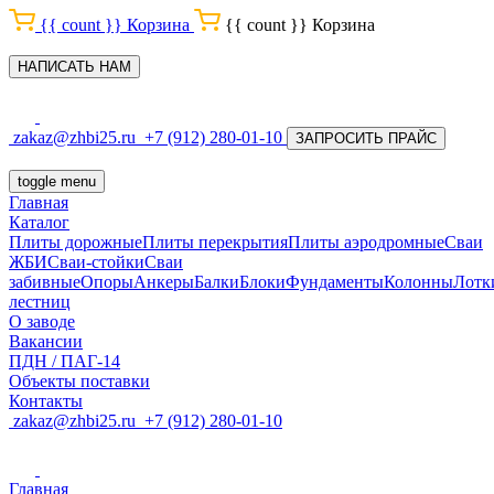
{{ count }}
Корзина
{{ count }}
Корзина
НАПИСАТЬ НАМ
zakaz@zhbi25.ru
+7 (912) 280-01-10
ЗАПРОСИТЬ ПРАЙС
toggle menu
Главная
Каталог
Плиты дорожные
Плиты перекрытия
Плиты аэродромные
Сваи
ЖБИ
Сваи-стойки
Сваи
забивные
Опоры
Анкеры
Балки
Блоки
Фундаменты
Колонны
Лотк
лестниц
О заводе
Вакансии
ПДН / ПАГ-14
Объекты поставки
Контакты
zakaz@zhbi25.ru
+7 (912) 280-01-10
Главная