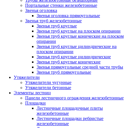
Трубы железобетонные безнапорные
Портальные стенки железобетонные
Звенья оголовка
Звенья оголовка прямоугольные
Звенья труб железобетонные
Звенья труб круглые
Звенья труб круглые на плоском опирании
Звенья труб круглые конические на плоском
опирании
Звенья труб круглые цилиндрические на
плоском опирании
Звенья труб круглые цилиндрические
Звенья труб круглые конические
Звенья прямоугольные средней части трубы
Звенья труб прямоугольные
Утяжелители
Утяжелители чугунные
Утяжелители бетонные
Элементы лестниц
Панели лестничного ограждения железобетонные
Площадки
Лестничные площадочные плиты
железобетонные
Лестничные площадки ребристые
железобетонные