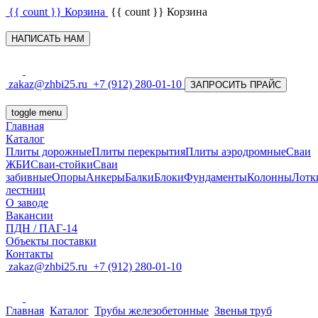
{{ count }}
Корзина
{{ count }}
Корзина
НАПИСАТЬ НАМ
zakaz@zhbi25.ru
+7 (912) 280-01-10
ЗАПРОСИТЬ ПРАЙС
toggle menu
Главная
Каталог
Плиты дорожные
Плиты перекрытия
Плиты аэродромные
Сваи
ЖБИ
Сваи-стойки
Сваи
забивные
Опоры
Анкеры
Балки
Блоки
Фундаменты
Колонны
Лотк
лестниц
О заводе
Вакансии
ПДН / ПАГ-14
Объекты поставки
Контакты
zakaz@zhbi25.ru
+7 (912) 280-01-10
Главная
Каталог
Трубы железобетонные
Звенья труб