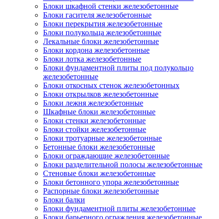
Блоки шкафной стенки железобетонные
Блоки гасителя железобетонные
Блоки перекрытия железобетонные
Блоки полукольца железобетонные
Лекальные блоки железобетонные
Блоки кордона железобетонные
Блоки лотка железобетонные
Блоки фундаментной плиты под полукольцо
железобетонные
Блоки откосных стенок железобетонных
Блоки открылков железобетонные
Блоки лежня железобетонные
Шкафные блоки железобетонные
Блоки стенки железобетонные
Блоки стойки железобетонные
Блоки тротуарные железобетонные
Бетонные блоки железобетонные
Блоки ограждающие железобетонные
Блоки разделительной полосы железобетонные
Стеновые блоки железобетонные
Блоки бетонного упора железобетонные
Распорные блоки железобетонные
Блоки балки
Блоки фундаментной плиты железобетонные
Блоки барьерного ограждения железобетонные