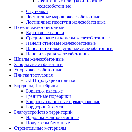
Лестничные площадки плоские
железобетонные
Ступеньки
Лестничные марши железобетонные
Лестничные проступи железобетонные
Панели железобетонные
Карнизные панели
Средние панели камеры железобетонные
Панели стеновые железобетонные
Панели стеновые угловые железобетонные
Панели экрана железобетонные
Шпалы железобетонные
Заборы железобетонные
Упоры железобетонные
Плитка тротуарная
ЖБИ тротуарная плитка
Бордюры, Поребрики
Бордюры рядовые
Гранитные поребрики
Бордюры гранитные прямоугольные
Бордюрный камень
Благоустройство территорий
Надолбы железобетонные
Полусферы бетонные
Строительные материалы