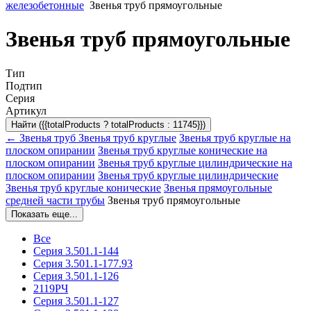
железобетонные
Звенья труб прямоугольные
Звенья труб прямоугольные
Тип
Подтип
Серия
Артикул
Найти ({{totalProducts ? totalProducts : 11745}})
← Звенья труб
Звенья труб круглые
Звенья труб круглые на
плоском опирании
Звенья труб круглые конические на
плоском опирании
Звенья труб круглые цилиндрические на
плоском опирании
Звенья труб круглые цилиндрические
Звенья труб круглые конические
Звенья прямоугольные
средней части трубы
Звенья труб прямоугольные
Показать еще...
Все
Серия 3.501.1-144
Серия 3.501.1-177.93
Серия 3.501.1-126
2119РЧ
Серия 3.501.1-127