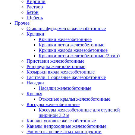
Кирпичи
Раствор
Бетон
Щебень
Прочее
Стаканы фундамента железобетонные
Крышки
Крышки железобетонные
Крышки лотка железобетонные
Крышки желоба железобетонные
Крышки лотка железобетонные (2 тип)
Приставки железобетонные
Резервуары железобетонные
Козырьки входа железобетонные
Гасители Т-образные железобетонные
Насадки
Насадки железобетонные
Крылья
Откосные крылья железобетонные
Косоуры железобетонные
Косоуры железобетонные для ступеней
шириной 3.2 м
Каналы угловые железобетонные
Каналы непроходные железобетонные
Элементы решетчатых конструкции