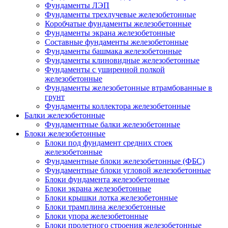
Фундаменты ЛЭП
Фундаменты трехлучевые железобетонные
Коробчатые фундаменты железобетонные
Фундаменты экрана железобетонные
Составные фундаменты железобетонные
Фундаменты башмака железобетонные
Фундаменты клиновидные железобетонные
Фундаменты с уширенной полкой
железобетонные
Фундаменты железобетонные втрамбованные в
грунт
Фундаменты коллектора железобетонные
Балки железобетонные
Фундаментные балки железобетонные
Блоки железобетонные
Блоки под фундамент средних стоек
железобетонные
Фундаментные блоки железобетонные (ФБС)
Фундаментные блоки угловой железобетонные
Блоки фундамента железобетонные
Блоки экрана железобетонные
Блоки крышки лотка железобетонные
Блоки трамплина железобетонные
Блоки упора железобетонные
Блоки пролетного строения железобетонные