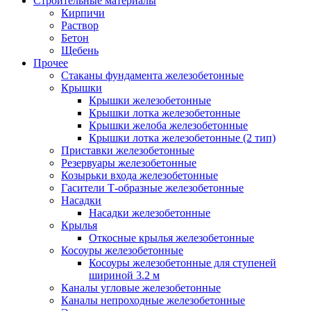
Строительные материалы
Кирпичи
Раствор
Бетон
Щебень
Прочее
Стаканы фундамента железобетонные
Крышки
Крышки железобетонные
Крышки лотка железобетонные
Крышки желоба железобетонные
Крышки лотка железобетонные (2 тип)
Приставки железобетонные
Резервуары железобетонные
Козырьки входа железобетонные
Гасители Т-образные железобетонные
Насадки
Насадки железобетонные
Крылья
Откосные крылья железобетонные
Косоуры железобетонные
Косоуры железобетонные для ступеней
шириной 3.2 м
Каналы угловые железобетонные
Каналы непроходные железобетонные