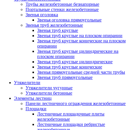
Трубы железобетонные безнапорные
Портальные стенки железобетонные
Звенья оголовка
Звенья оголовка прямоугольные
Звенья труб железобетонные
Звенья труб круглые
Звенья труб круглые на плоском опирании
Звенья труб круглые конические на плоском
опирании
Звенья труб круглые цилиндрические на
плоском опирании
Звенья труб круглые цилиндрические
Звенья труб круглые конические
Звенья прямоугольные средней части трубы
Звенья труб прямоугольные
Утяжелители
Утяжелители чугунные
Утяжелители бетонные
Элементы лестниц
Панели лестничного ограждения железобетонные
Площадки
Лестничные площадочные плиты
железобетонные
Лестничные площадки ребристые
железобетонные