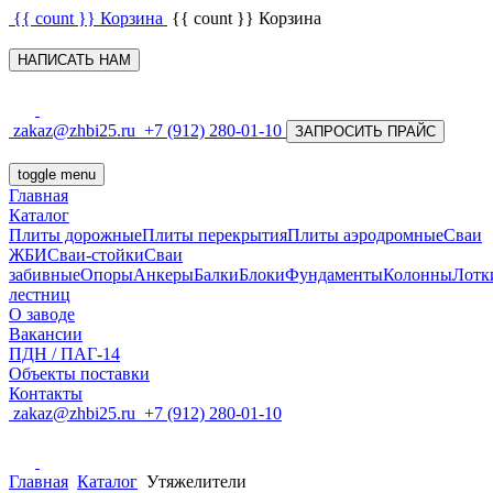
{{ count }}
Корзина
{{ count }}
Корзина
НАПИСАТЬ НАМ
zakaz@zhbi25.ru
+7 (912) 280-01-10
ЗАПРОСИТЬ ПРАЙС
toggle menu
Главная
Каталог
Плиты дорожные
Плиты перекрытия
Плиты аэродромные
Сваи
ЖБИ
Сваи-стойки
Сваи
забивные
Опоры
Анкеры
Балки
Блоки
Фундаменты
Колонны
Лотк
лестниц
О заводе
Вакансии
ПДН / ПАГ-14
Объекты поставки
Контакты
zakaz@zhbi25.ru
+7 (912) 280-01-10
Главная
Каталог
Утяжелители