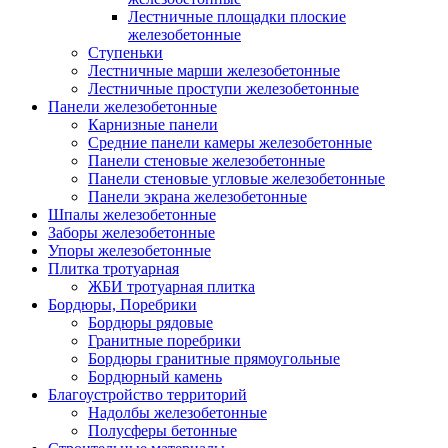
Лестничные площадки плоские
железобетонные
Ступеньки
Лестничные марши железобетонные
Лестничные проступи железобетонные
Панели железобетонные
Карнизные панели
Средние панели камеры железобетонные
Панели стеновые железобетонные
Панели стеновые угловые железобетонные
Панели экрана железобетонные
Шпалы железобетонные
Заборы железобетонные
Упоры железобетонные
Плитка тротуарная
ЖБИ тротуарная плитка
Бордюры, Поребрики
Бордюры рядовые
Гранитные поребрики
Бордюры гранитные прямоугольные
Бордюрный камень
Благоустройство территорий
Надолбы железобетонные
Полусферы бетонные