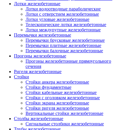
Лотки железобетонные
Лотки водоотводные параболические
Лотки с отверстием железобетонные
Лотки угловые железобетонные
Телескопические лотки железобетонные
Лотки междупутные железобетонные
Перемычки железобетонные
Перемычки брусковые железобетонные
Перемычки плитные железобетонные
Перемычки балочные железобетонные
Прогоны железобетонные
Прогоны железобетонные прямоугольного
сечения
Ригеля железобетонные
Стойки
Стойки анкера железобетонные
Стойки фундаментные
Стойки кабельные железобетонные
Стойки с оголовком железобетонные
Стойки экрана железобетонные
Стойки ригеля железобетонные
Вертикальные стойки железобетонные
Столбы железобетонные
Сигнальные столбики железобетонные
Трубы железобетонные