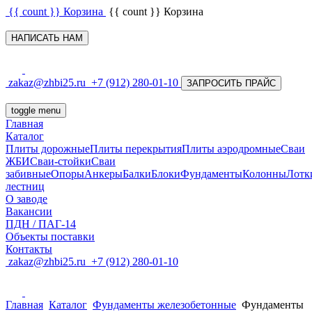
{{ count }}
Корзина
{{ count }}
Корзина
НАПИСАТЬ НАМ
zakaz@zhbi25.ru
+7 (912) 280-01-10
ЗАПРОСИТЬ ПРАЙС
toggle menu
Главная
Каталог
Плиты дорожные
Плиты перекрытия
Плиты аэродромные
Сваи
ЖБИ
Сваи-стойки
Сваи
забивные
Опоры
Анкеры
Балки
Блоки
Фундаменты
Колонны
Лотк
лестниц
О заводе
Вакансии
ПДН / ПАГ-14
Объекты поставки
Контакты
zakaz@zhbi25.ru
+7 (912) 280-01-10
Главная
Каталог
Фундаменты железобетонные
Фундаменты