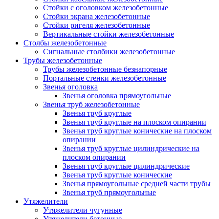
Стойки с оголовком железобетонные
Стойки экрана железобетонные
Стойки ригеля железобетонные
Вертикальные стойки железобетонные
Столбы железобетонные
Сигнальные столбики железобетонные
Трубы железобетонные
Трубы железобетонные безнапорные
Портальные стенки железобетонные
Звенья оголовка
Звенья оголовка прямоугольные
Звенья труб железобетонные
Звенья труб круглые
Звенья труб круглые на плоском опирании
Звенья труб круглые конические на плоском
опирании
Звенья труб круглые цилиндрические на
плоском опирании
Звенья труб круглые цилиндрические
Звенья труб круглые конические
Звенья прямоугольные средней части трубы
Звенья труб прямоугольные
Утяжелители
Утяжелители чугунные
Утяжелители бетонные