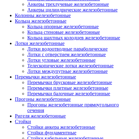
Анкеры трехлучевые железобетонные
Анкеры цилиндрические железобетонные
Колонны железобетонные
Кольца железобетонные
Кольца опорные железобетонные
Кольца стеновые железобетонные
Кольца шахтных колодцев железобетонные
Лотки железобетонные
Лотки водоотводные параболические
Лотки с отверстием железобетонные
Лотки угловые железобетонные
Телескопические лотки железобетонные
Лотки междупутные железобетонные
Перемычки железобетонные
Перемычки брусковые железобетонные
Перемычки плитные железобетонные
Перемычки балочные железобетонные
Прогоны железобетонные
Прогоны железобетонные прямоугольного
сечения
Ригеля железобетонные
Стойки
Стойки анкера железобетонные
Стойки фундаментные
Стойки кабельные железобетонные