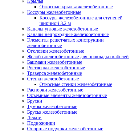
Крылья
Откосные крылья железобетонные
Косоуры железобетонные
Косоуры железобетонные для ступеней
шириной 3.2 м
Каналы угловые железобетонные
Каналы непроходные железобетонные
Элементы решетчатых конструкции
железобетонные
Оголовки железобетонные
Желоба железобетонные для прокладки кабелей
Башмаки железобетонные
Ростверки железобетонные
Траверса железобетонные
Стенки железобетонные
Откосные стенки железобетонные
Распорки железобетонные
Объемные элементы железобетонные
Бруски
Тумбы железобетонные
Брусья железобетонные
Лежни
Подножники
Опорные подушки железобетонные