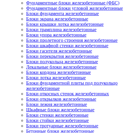
Фундаментные блоки железобетонные (ФБС)
Фундаментные блоки угловой железобетонные
Блоки фундамента железобетонные
Блоки экрана железобетонные
Блоки крышки лотка железобетонные
Блоки трамплина железобетонные
Блоки упора железобетонные
Блоки пролетного строения железобетонные
Блоки шкафной стенки железобетонные
Блоки гасителя железобетонные
Блоки перекрытия железобетонные
Блоки полукольца железобетонные
Лекальные блоки железобетонные
Блоки кордона железобетонные
Блоки лотка железобетонные
Блоки фундаментной плиты под полукольцо
железобетонные
Блоки откосных стенок железобетонных
Блоки открылков железобетонные
Блоки лежня железобетонные
Шкафные блоки железобетонные
Блоки стенки железобетонные
Блоки стойки железобетонные
Блоки тротуарные железобетонные
Бетонные блоки железобетонные