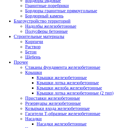
Бордюры рядовые
Гранитные поребрики
Бордюры гранитные прямоугольные
Бордюрный камень
Благоустройство территорий
Надолбы железобетонные
Полусферы бетонные
Строительные материалы
Кирпичи
Раствор
Бетон
Щебень
Прочее
Стаканы фундамента железобетонные
Крышки
Крышки железобетонные
Крышки лотка железобетонные
Крышки желоба железобетонные
Крышки лотка железобетонные (2 тип)
Приставки железобетонные
Резервуары железобетонные
Козырьки входа железобетонные
Гасители Т-образные железобетонные
Насадки
Насадки железобетонные