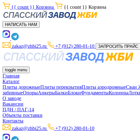
{{ count }}
Корзина
{{ count }}
Корзина
НАПИСАТЬ НАМ
zakaz@zhbi25.ru
+7 (912) 280-01-10
ЗАПРОСИТЬ ПРАЙС
toggle menu
Главная
Каталог
Плиты дорожные
Плиты перекрытия
Плиты аэродромные
Сваи
забивные
Опоры
Анкеры
Балки
Блоки
Фундаменты
Колонны
Лотк
О заводе
Вакансии
ПДН / ПАГ-14
Объекты поставки
Контакты
zakaz@zhbi25.ru
+7 (912) 280-01-10