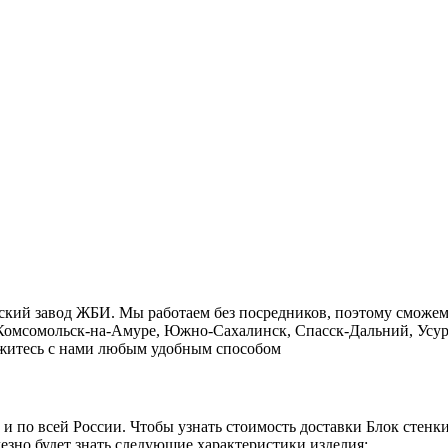
сский завод ЖБИ. Мы работаем без посредников, поэтому сможе
, Комсомольск-на-Амуре, Южно-Сахалинск, Спасск-Дальний, Усур
свяжитесь с нами любым удобным способом
о и по всей России. Чтобы узнать стоимость доставки Блок стен
езно будет знать следующие характеристики изделия: