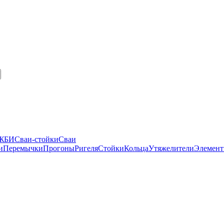
 ЖБИ
Сваи-стойки
Сваи
и
Перемычки
Прогоны
Ригеля
Стойки
Кольца
Утяжелители
Элемент