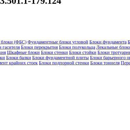
.501.1-179.124
 блоки (ФБС)
Фундаментные блоки угловой
Блоки фундамента
Б
и гасителя
Блоки перекрытия
Блоки полукольца
Лекальные блок
жня
Шкафные блоки
Блоки стенки
Блоки стойки
Блоки тротуарн
оки
Блоки балки
Блоки фундаментной плиты
Блоки барьерного 
ент крайних стоек
Блоки подпорной стенки
Блоки тоннеля
Пер