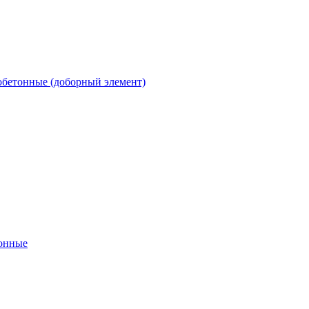
обетонные (доборный элемент)
онные