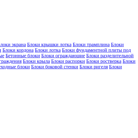
локи экрана
Блоки крышки лотка
Блоки трамплина
Блоки
и
Блоки кордона
Блоки лотка
Блоки фундаментной плиты под
ые
Бетонные блоки
Блоки ограждающие
Блоки разделительной
ограждения
Блоки крыла
Блоки распорки
Блоки ростверка
Блоки
еходные блоки
Блоки боковой стенки
Блоки ригеля
Блоки