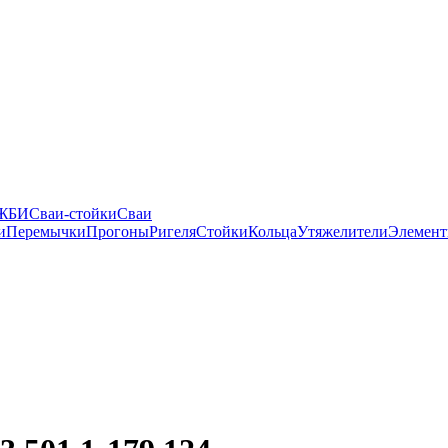
 ЖБИ
Сваи-стойки
Сваи
и
Перемычки
Прогоны
Ригеля
Стойки
Кольца
Утяжелители
Элемент