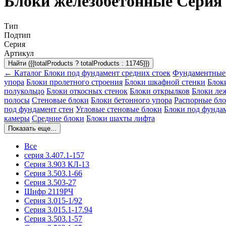
Блоки железобетонные Серия 3
Тип
Подтип
Серия
Артикул
Найти ({{totalProducts ? totalProducts : 11745}})
← Каталог
Блоки под фундамент средних стоек
Фундаментные
упора
Блоки пролетного строения
Блоки шкафной стенки
Блок
полукольцо
Блоки откосных стенок
Блоки открылков
Блоки ле
полосы
Стеновые блоки
Блоки бетонного упора
Распорные бл
под фундамент стен
Угловые стеновые блоки
Блоки под фундам
камеры
Средние блоки
Блоки шахты лифта
Показать еще...
Все
серия 3.407.1-157
Серия 3.903 КЛ-13
Серия 3.503.1-66
Серия 3.503-27
Шифр 2119РЧ
Серия 3.015-1/92
Серия 3.015.1-17.94
Серия 3.503.1-57