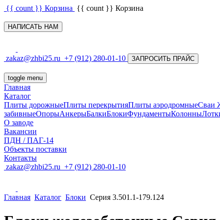
{{ count }}
Корзина
{{ count }}
Корзина
НАПИСАТЬ НАМ
zakaz@zhbi25.ru
+7 (912) 280-01-10
ЗАПРОСИТЬ ПРАЙС
toggle menu
Главная
Каталог
Плиты дорожные
Плиты перекрытия
Плиты аэродромные
Сваи
забивные
Опоры
Анкеры
Балки
Блоки
Фундаменты
Колонны
Лотк
О заводе
Вакансии
ПДН / ПАГ-14
Объекты поставки
Контакты
zakaz@zhbi25.ru
+7 (912) 280-01-10
Главная
Каталог
Блоки
Серия 3.501.1-179.124