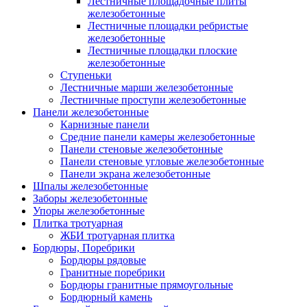
Лестничные площадочные плиты
железобетонные
Лестничные площадки ребристые
железобетонные
Лестничные площадки плоские
железобетонные
Ступеньки
Лестничные марши железобетонные
Лестничные проступи железобетонные
Панели железобетонные
Карнизные панели
Средние панели камеры железобетонные
Панели стеновые железобетонные
Панели стеновые угловые железобетонные
Панели экрана железобетонные
Шпалы железобетонные
Заборы железобетонные
Упоры железобетонные
Плитка тротуарная
ЖБИ тротуарная плитка
Бордюры, Поребрики
Бордюры рядовые
Гранитные поребрики
Бордюры гранитные прямоугольные
Бордюрный камень