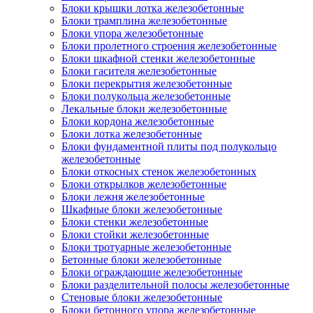
Блоки крышки лотка железобетонные
Блоки трамплина железобетонные
Блоки упора железобетонные
Блоки пролетного строения железобетонные
Блоки шкафной стенки железобетонные
Блоки гасителя железобетонные
Блоки перекрытия железобетонные
Блоки полукольца железобетонные
Лекальные блоки железобетонные
Блоки кордона железобетонные
Блоки лотка железобетонные
Блоки фундаментной плиты под полукольцо
железобетонные
Блоки откосных стенок железобетонных
Блоки открылков железобетонные
Блоки лежня железобетонные
Шкафные блоки железобетонные
Блоки стенки железобетонные
Блоки стойки железобетонные
Блоки тротуарные железобетонные
Бетонные блоки железобетонные
Блоки ограждающие железобетонные
Блоки разделительной полосы железобетонные
Стеновые блоки железобетонные
Блоки бетонного упора железобетонные