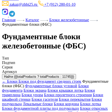
zakaz@zhbi25.ru
+7 (912) 280-01-10
Главная
Каталог
Блоки железобетонные
Фундаментные блоки (ФБС)
Фундаментные блоки
железобетонные (ФБС)
Тип
Подтип
Серия
Артикул
Найти ({{totalProducts ? totalProducts : 11745}})
← Блоки
Блоки под фундамент средних стоек
Фундаментные
блоки (ФБС)
Фундаментные блоки угловой
Блоки
фундамента
Блоки экрана
Блоки крышки лотка
Блоки
трамплина
Блоки упора
Блоки пролетного строения
Блоки
шкафной стенки
Блоки гасителя
Блоки перекрытия
Блоки
полукольца
Лекальные блоки
Блоки кордона
Блоки лотка
Блоки фундаментной плиты под полукольцо
Блоки откосных