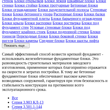
стенок
Блоки открылков
Блоки лежня
Шкафные блоки
Блоки
стенки
Блоки стойки
Блоки тротуарные
Бетонные блоки
Блоки ограждающие
Блоки разделительной полосы
Стеновые
блоки
Блоки бетонного упора
Распорные блоки
Блоки балки
Блоки фундаментной плиты
Блоки барьерного ограждения
Блоки крыла
Блоки распорки
Блоки ростверка
Блоки под
фундамент стен
Угловые стеновые блоки
Блоки под
фундамент крайних стоек
Блоки подпорной стенки
Блоки
тоннеля
Переходные блоки
Блоки боковой стенки
Блоки
ригеля
Блоки камеры
Средние блоки
Блоки шахты лифта
Показать еще...
Самый эффективный способ возвести крепкий фундамент -
использовать железобетонные фундаментные блоки. Это
разновидность строительных материалов заводского
изготовления, применение которых благоприятно отражается
на скорости и затратах постройки. К тому же бетонные
фундаментные блоки обеспечивают высокое качество
возводимых сооружений, гарантируя при этом безопасность и
стабильность конструкции на протяжении всего
эксплуатационного срока.
Все
Серия 3.903 КЛ-13
Серия 3.501.1-144