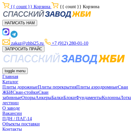
{{ count }}
Корзина
{{ count }}
Корзина
НАПИСАТЬ НАМ
zakaz@zhbi25.ru
+7 (912) 280-01-10
ЗАПРОСИТЬ ПРАЙС
toggle menu
Главная
Каталог
Плиты дорожные
Плиты перекрытия
Плиты аэродромные
Сваи
ЖБИ
Сваи-стойки
Сваи
забивные
Опоры
Анкеры
Балки
Блоки
Фундаменты
Колонны
Лотк
лестниц
О заводе
Вакансии
ПДН / ПАГ-14
Объекты поставки
Контакты