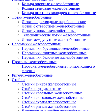
Кольца опорные железобетонные
Кольца стеновые железобетонные
Кольца шахтных колодцев железобетонные
Лотки железобетонные
Лотки водоотводные параболические
Лотки с отверстием железобетонные
Лотки угловые железобетонные
Телескопические лотки железобетонные
Лотки междупутные железобетонные
Перемычки железобетонные
Перемычки брусковые железобетонные
Перемычки плитные железобетонные
Перемычки балочные железобетонные
Прогоны железобетонные
Прогоны железобетонные прямоугольного
сечения
Ригеля железобетонные
Стойки
Стойки анкера железобетонные
Стойки фундаментные
Стойки кабельные железобетонные
Стойки с оголовком железобетонные
Стойки экрана железобетонные
Стойки ригеля железобетонные
Вертикальные стойки железобетонные