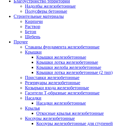
Благоустройство территорий
Надолбы железобетонные
Полусферы бетонные
Строительные материалы
Кирпичи
Раствор
Бетон
Щебень
Прочее
Стаканы фундамента железобетонные
Крышки
Крышки железобетонные
Крышки лотка железобетонные
Крышки желоба железобетонные
Крышки лотка железобетонные (2 тип)
Приставки железобетонные
Резервуары железобетонные
Козырьки входа железобетонные
Гасители Т-образные железобетонные
Насадки
Насадки железобетонные
Крылья
Откосные крылья железобетонные
Косоуры железобетонные
Косоуры железобетонные для ступеней