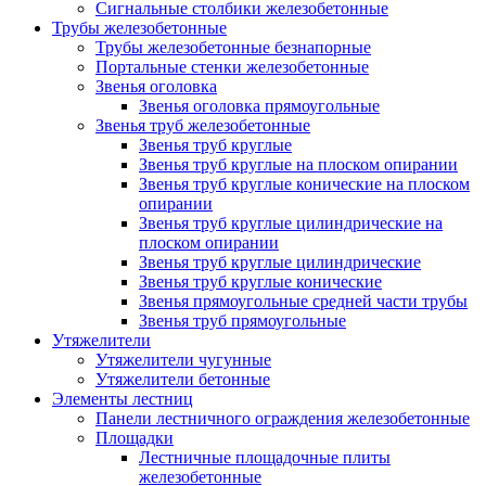
Сигнальные столбики железобетонные
Трубы железобетонные
Трубы железобетонные безнапорные
Портальные стенки железобетонные
Звенья оголовка
Звенья оголовка прямоугольные
Звенья труб железобетонные
Звенья труб круглые
Звенья труб круглые на плоском опирании
Звенья труб круглые конические на плоском
опирании
Звенья труб круглые цилиндрические на
плоском опирании
Звенья труб круглые цилиндрические
Звенья труб круглые конические
Звенья прямоугольные средней части трубы
Звенья труб прямоугольные
Утяжелители
Утяжелители чугунные
Утяжелители бетонные
Элементы лестниц
Панели лестничного ограждения железобетонные
Площадки
Лестничные площадочные плиты
железобетонные