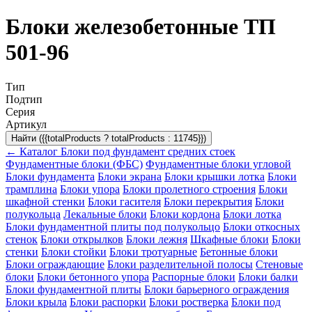
Блоки железобетонные ТП
501-96
Тип
Подтип
Серия
Артикул
Найти ({{totalProducts ? totalProducts : 11745}})
← Каталог
Блоки под фундамент средних стоек
Фундаментные блоки (ФБС)
Фундаментные блоки угловой
Блоки фундамента
Блоки экрана
Блоки крышки лотка
Блоки
трамплина
Блоки упора
Блоки пролетного строения
Блоки
шкафной стенки
Блоки гасителя
Блоки перекрытия
Блоки
полукольца
Лекальные блоки
Блоки кордона
Блоки лотка
Блоки фундаментной плиты под полукольцо
Блоки откосных
стенок
Блоки открылков
Блоки лежня
Шкафные блоки
Блоки
стенки
Блоки стойки
Блоки тротуарные
Бетонные блоки
Блоки ограждающие
Блоки разделительной полосы
Стеновые
блоки
Блоки бетонного упора
Распорные блоки
Блоки балки
Блоки фундаментной плиты
Блоки барьерного ограждения
Блоки крыла
Блоки распорки
Блоки ростверка
Блоки под