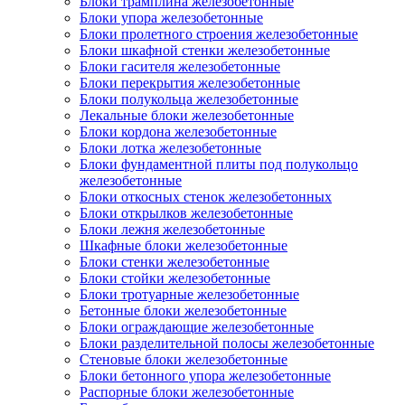
Блоки трамплина железобетонные
Блоки упора железобетонные
Блоки пролетного строения железобетонные
Блоки шкафной стенки железобетонные
Блоки гасителя железобетонные
Блоки перекрытия железобетонные
Блоки полукольца железобетонные
Лекальные блоки железобетонные
Блоки кордона железобетонные
Блоки лотка железобетонные
Блоки фундаментной плиты под полукольцо
железобетонные
Блоки откосных стенок железобетонных
Блоки открылков железобетонные
Блоки лежня железобетонные
Шкафные блоки железобетонные
Блоки стенки железобетонные
Блоки стойки железобетонные
Блоки тротуарные железобетонные
Бетонные блоки железобетонные
Блоки ограждающие железобетонные
Блоки разделительной полосы железобетонные
Стеновые блоки железобетонные
Блоки бетонного упора железобетонные
Распорные блоки железобетонные