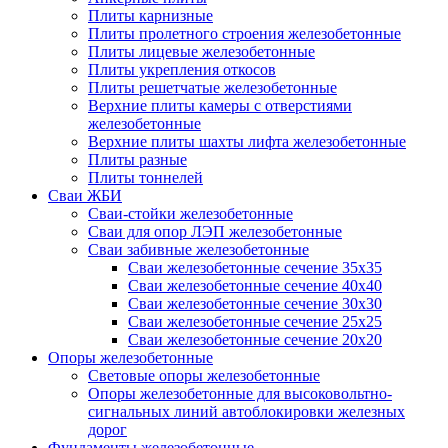
Плиты карнизные
Плиты пролетного строения железобетонные
Плиты лицевые железобетонные
Плиты укрепления откосов
Плиты решетчатые железобетонные
Верхние плиты камеры с отверстиями
железобетонные
Верхние плиты шахты лифта железобетонные
Плиты разные
Плиты тоннелей
Сваи ЖБИ
Сваи-стойки железобетонные
Сваи для опор ЛЭП железобетонные
Сваи забивные железобетонные
Сваи железобетонные сечение 35x35
Сваи железобетонные сечение 40x40
Сваи железобетонные сечение 30x30
Сваи железобетонные сечение 25x25
Сваи железобетонные сечение 20x20
Опоры железобетонные
Световые опоры железобетонные
Опоры железобетонные для высоковольтно-
сигнальных линий автоблокировки железных
дорог
Фундаменты железобетонные