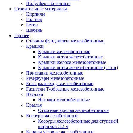
Полусферы бетонные
Строительные материалы
Кирпичи
Раствор
Бетон
Щебень
Прочее
Стаканы фундамента железобетонные
Крышки
Крышки железобетонные
Крышки лотка железобетонные
Крышки желоба железобетонные
Крышки лотка железобетонные (2 тип)
Приставки железобетонные
Резервуары железобетонные
Козырьки входа железобетонные
Гасители Т-образные железобетонные
Насадки
Насадки железобетонные
Крылья
Откосные крылья железобетонные
Косоуры железобетонные
Косоуры железобетонные для ступеней
шириной 3.2 м
Каналы угловые железобетонные