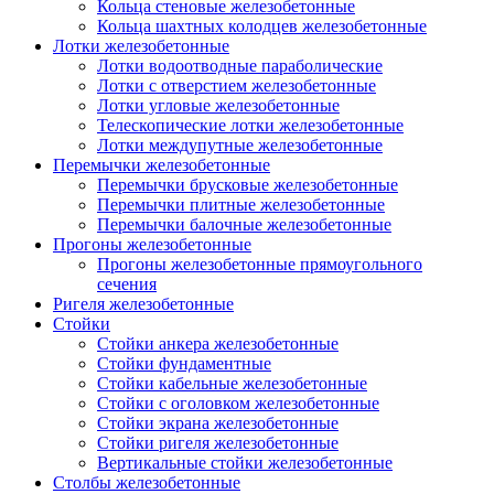
Кольца стеновые железобетонные
Кольца шахтных колодцев железобетонные
Лотки железобетонные
Лотки водоотводные параболические
Лотки с отверстием железобетонные
Лотки угловые железобетонные
Телескопические лотки железобетонные
Лотки междупутные железобетонные
Перемычки железобетонные
Перемычки брусковые железобетонные
Перемычки плитные железобетонные
Перемычки балочные железобетонные
Прогоны железобетонные
Прогоны железобетонные прямоугольного
сечения
Ригеля железобетонные
Стойки
Стойки анкера железобетонные
Стойки фундаментные
Стойки кабельные железобетонные
Стойки с оголовком железобетонные
Стойки экрана железобетонные
Стойки ригеля железобетонные
Вертикальные стойки железобетонные
Столбы железобетонные