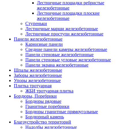
Лестничные площадки ребристые
железобетонные
Лестничные площадки плоские
железобетонные
Ступеньки
Лестничные марши железобетонные
Лестничные проступи железобетонные
Панели железобетонные
Карнизные панели
Средние панели камеры железобетонные
Панели стеновые железобетонные
Панели стеновые угловые железобетонные
Панели экрана железобетонные
Шпалы железобетонные
Заборы железобетонные
Упоры железобетонные
Плитка тротуарная
ЖБИ тротуарная плитка
Бордюры, Поребрики
Бордюры рядовые
Гранитные поребрики
Бордюры гранитные прямоугольные
Бордюрный камень
Благоустройство территорий
Надолбы железобетонные