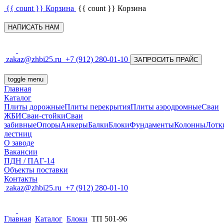
{{ count }}
Корзина
{{ count }}
Корзина
НАПИСАТЬ НАМ
zakaz@zhbi25.ru
+7 (912) 280-01-10
ЗАПРОСИТЬ ПРАЙС
toggle menu
Главная
Каталог
Плиты дорожные
Плиты перекрытия
Плиты аэродромные
Сваи
ЖБИ
Сваи-стойки
Сваи
забивные
Опоры
Анкеры
Балки
Блоки
Фундаменты
Колонны
Лотк
лестниц
О заводе
Вакансии
ПДН / ПАГ-14
Объекты поставки
Контакты
zakaz@zhbi25.ru
+7 (912) 280-01-10
Главная
Каталог
Блоки
ТП 501-96