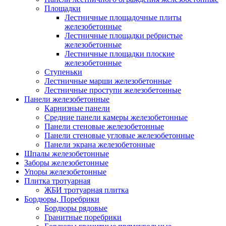
Площадки
Лестничные площадочные плиты
железобетонные
Лестничные площадки ребристые
железобетонные
Лестничные площадки плоские
железобетонные
Ступеньки
Лестничные марши железобетонные
Лестничные проступи железобетонные
Панели железобетонные
Карнизные панели
Средние панели камеры железобетонные
Панели стеновые железобетонные
Панели стеновые угловые железобетонные
Панели экрана железобетонные
Шпалы железобетонные
Заборы железобетонные
Упоры железобетонные
Плитка тротуарная
ЖБИ тротуарная плитка
Бордюры, Поребрики
Бордюры рядовые
Гранитные поребрики