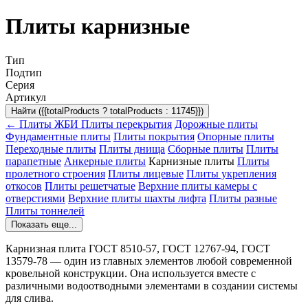
Плиты карнизные
Тип
Подтип
Серия
Артикул
Найти ({{totalProducts ? totalProducts : 11745}})
← Плиты ЖБИ
Плиты перекрытия
Дорожные плиты
Фундаментные плиты
Плиты покрытия
Опорные плиты
Переходные плиты
Плиты днища
Сборные плиты
Плиты
парапетные
Анкерные плиты
Карнизные плиты
Плиты
пролетного строения
Плиты лицевые
Плиты укрепления
откосов
Плиты решетчатые
Верхние плиты камеры с
отверстиями
Верхние плиты шахты лифта
Плиты разные
Плиты тоннелей
Показать еще...
Карнизная плита ГОСТ
8510-57, ГОСТ 12767-94, ГОСТ
13579-78 — один из главных элементов любой современной
кровельной конструкции. Она используется вместе с
различными водоотводными элементами в создании системы
для слива.