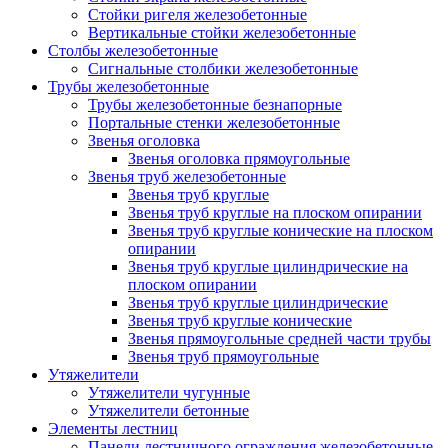
Стойки ригеля железобетонные
Вертикальные стойки железобетонные
Столбы железобетонные
Сигнальные столбики железобетонные
Трубы железобетонные
Трубы железобетонные безнапорные
Портальные стенки железобетонные
Звенья оголовка
Звенья оголовка прямоугольные
Звенья труб железобетонные
Звенья труб круглые
Звенья труб круглые на плоском опирании
Звенья труб круглые конические на плоском
опирании
Звенья труб круглые цилиндрические на
плоском опирании
Звенья труб круглые цилиндрические
Звенья труб круглые конические
Звенья прямоугольные средней части трубы
Звенья труб прямоугольные
Утяжелители
Утяжелители чугунные
Утяжелители бетонные
Элементы лестниц
Панели лестничного ограждения железобетонные