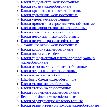
Блоки фундамента железобетонные
Блоки экрана железобетонные
Блоки крышки лотка железобетонные
Блоки трамплина железобетонные
Блоки упора железобетонные
Блоки пролетного строения железобетонные
Блоки шкафной стенки железобетонные
Блоки гасителя железобетонные
Блоки перекрытия железобетонные
Блоки полукольца железобетонные
Лекальные блоки железобетонные
Блоки кордона железобетонные
Блоки лотка железобетонные
Блоки фундаментной плиты под полукольцо
железобетонные
Блоки откосных стенок железобетонных
Блоки открылков железобетонные
Блоки лежня железобетонные
Шкафные блоки железобетонные
Блоки стенки железобетонные
Блоки стойки железобетонные
Блоки тротуарные железобетонные
Бетонные блоки железобетонные
Блоки ограждающие железобетонные
Блоки разделительной полосы железобетонные