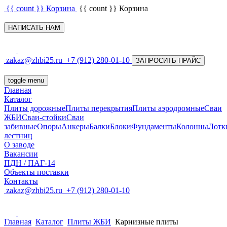
{{ count }}
Корзина
{{ count }}
Корзина
НАПИСАТЬ НАМ
zakaz@zhbi25.ru
+7 (912) 280-01-10
ЗАПРОСИТЬ ПРАЙС
toggle menu
Главная
Каталог
Плиты дорожные
Плиты перекрытия
Плиты аэродромные
Сваи
ЖБИ
Сваи-стойки
Сваи
забивные
Опоры
Анкеры
Балки
Блоки
Фундаменты
Колонны
Лотк
лестниц
О заводе
Вакансии
ПДН / ПАГ-14
Объекты поставки
Контакты
zakaz@zhbi25.ru
+7 (912) 280-01-10
Главная
Каталог
Плиты ЖБИ
Карнизные плиты