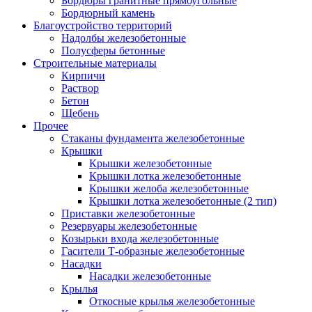
Бордюры гранитные прямоугольные
Бордюрный камень
Благоустройство территорий
Надолбы железобетонные
Полусферы бетонные
Строительные материалы
Кирпичи
Раствор
Бетон
Щебень
Прочее
Стаканы фундамента железобетонные
Крышки
Крышки железобетонные
Крышки лотка железобетонные
Крышки желоба железобетонные
Крышки лотка железобетонные (2 тип)
Приставки железобетонные
Резервуары железобетонные
Козырьки входа железобетонные
Гасители Т-образные железобетонные
Насадки
Насадки железобетонные
Крылья
Откосные крылья железобетонные