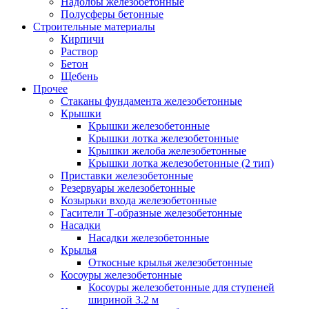
Надолбы железобетонные
Полусферы бетонные
Строительные материалы
Кирпичи
Раствор
Бетон
Щебень
Прочее
Стаканы фундамента железобетонные
Крышки
Крышки железобетонные
Крышки лотка железобетонные
Крышки желоба железобетонные
Крышки лотка железобетонные (2 тип)
Приставки железобетонные
Резервуары железобетонные
Козырьки входа железобетонные
Гасители Т-образные железобетонные
Насадки
Насадки железобетонные
Крылья
Откосные крылья железобетонные
Косоуры железобетонные
Косоуры железобетонные для ступеней
шириной 3.2 м