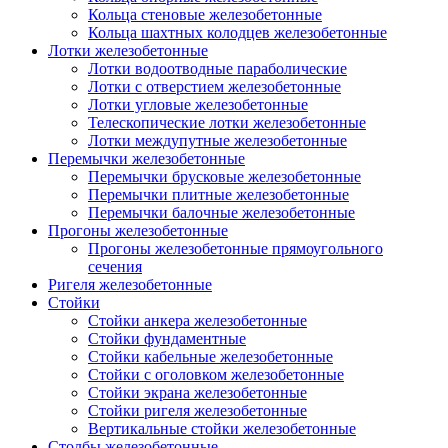
Кольца стеновые железобетонные
Кольца шахтных колодцев железобетонные
Лотки железобетонные
Лотки водоотводные параболические
Лотки с отверстием железобетонные
Лотки угловые железобетонные
Телескопические лотки железобетонные
Лотки междупутные железобетонные
Перемычки железобетонные
Перемычки брусковые железобетонные
Перемычки плитные железобетонные
Перемычки балочные железобетонные
Прогоны железобетонные
Прогоны железобетонные прямоугольного
сечения
Ригеля железобетонные
Стойки
Стойки анкера железобетонные
Стойки фундаментные
Стойки кабельные железобетонные
Стойки с оголовком железобетонные
Стойки экрана железобетонные
Стойки ригеля железобетонные
Вертикальные стойки железобетонные
Столбы железобетонные