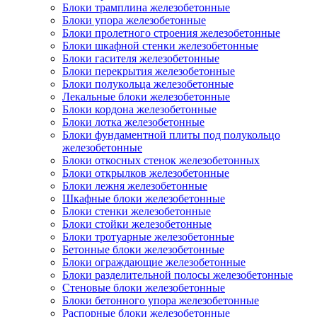
Блоки трамплина железобетонные
Блоки упора железобетонные
Блоки пролетного строения железобетонные
Блоки шкафной стенки железобетонные
Блоки гасителя железобетонные
Блоки перекрытия железобетонные
Блоки полукольца железобетонные
Лекальные блоки железобетонные
Блоки кордона железобетонные
Блоки лотка железобетонные
Блоки фундаментной плиты под полукольцо
железобетонные
Блоки откосных стенок железобетонных
Блоки открылков железобетонные
Блоки лежня железобетонные
Шкафные блоки железобетонные
Блоки стенки железобетонные
Блоки стойки железобетонные
Блоки тротуарные железобетонные
Бетонные блоки железобетонные
Блоки ограждающие железобетонные
Блоки разделительной полосы железобетонные
Стеновые блоки железобетонные
Блоки бетонного упора железобетонные
Распорные блоки железобетонные