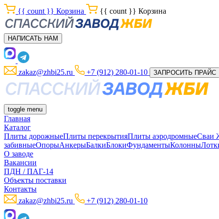
{{ count }}
Корзина
{{ count }}
Корзина
НАПИСАТЬ НАМ
zakaz@zhbi25.ru
+7 (912) 280-01-10
ЗАПРОСИТЬ ПРАЙС
toggle menu
Главная
Каталог
Плиты дорожные
Плиты перекрытия
Плиты аэродромные
Сваи
забивные
Опоры
Анкеры
Балки
Блоки
Фундаменты
Колонны
Лотк
О заводе
Вакансии
ПДН / ПАГ-14
Объекты поставки
Контакты
zakaz@zhbi25.ru
+7 (912) 280-01-10