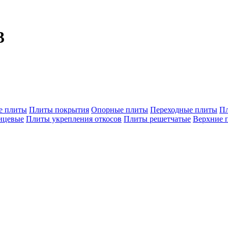
3
е плиты
Плиты покрытия
Опорные плиты
Переходные плиты
П
ицевые
Плиты укрепления откосов
Плиты решетчатые
Верхние 