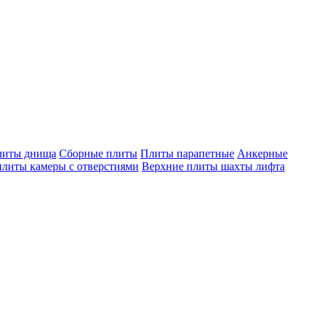
литы днища
Сборные плиты
Плиты парапетные
Анкерные
плиты камеры с отверстиями
Верхние плиты шахты лифта