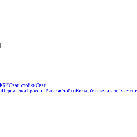
 ЖБИ
Сваи-стойки
Сваи
и
Перемычки
Прогоны
Ригеля
Стойки
Кольца
Утяжелители
Элемент