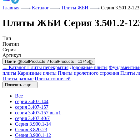
Главная
Каталог
Плиты ЖБИ
Серия 3.501.2-123
Плиты ЖБИ Серия 3.501.2-12
Тип
Подтип
Серия
Артикул
Найти ({{totalProducts ? totalProducts : 11745}})
← Каталог
Плиты перекрытия
Дорожные плиты
Фундаментны
плиты
Карнизные плиты
Плиты пролетного строения
Плиты л
Плиты разные
Плиты тоннелей
Показать еще...
Все
серия 3.407-144
серия 3.407-157
серия 3.407-157 вып1
серия 3.407-40/7
Серия 3.900.1-14
Серия 3.820-23
Серия 3.900.1-12