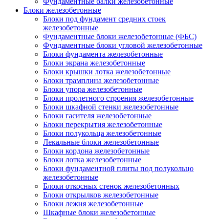
Фундаментные балки железобетонные
Блоки железобетонные
Блоки под фундамент средних стоек
железобетонные
Фундаментные блоки железобетонные (ФБС)
Фундаментные блоки угловой железобетонные
Блоки фундамента железобетонные
Блоки экрана железобетонные
Блоки крышки лотка железобетонные
Блоки трамплина железобетонные
Блоки упора железобетонные
Блоки пролетного строения железобетонные
Блоки шкафной стенки железобетонные
Блоки гасителя железобетонные
Блоки перекрытия железобетонные
Блоки полукольца железобетонные
Лекальные блоки железобетонные
Блоки кордона железобетонные
Блоки лотка железобетонные
Блоки фундаментной плиты под полукольцо
железобетонные
Блоки откосных стенок железобетонных
Блоки открылков железобетонные
Блоки лежня железобетонные
Шкафные блоки железобетонные