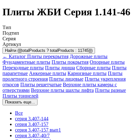
Плиты ЖБИ Серия 1.141-46
Тип
Подтип
Серия
Артикул
Найти ({{totalProducts ? totalProducts : 11745}})
← Каталог
Плиты перекрытия
Дорожные плиты
Фундаментные плиты
Плиты покрытия
Опорные плиты
Переходные плиты
Плиты днища
Сборные плиты
Плиты
парапетные
Анкерные плиты
Карнизные плиты
Плиты
пролетного строения
Плиты лицевые
Плиты укрепления
откосов
Плиты решетчатые
Верхние плиты камеры с
отверстиями
Верхние плиты шахты лифта
Плиты разные
Плиты тоннелей
Показать еще...
Все
серия 3.407-144
серия 3.407-157
серия 3.407-157 вып1
серия 3.407-40/7