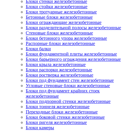
Блоки стенки железобетонные
Блоки стойки железобетонные
Блоки тротуарные железобетонные
Бетонные блоки железобетонные
Блоки ограждающие железобетонные
Блоки разделительной полосы железобетонные
Стеновые блоки железобетонные
Блоки бетонного упора железобетонные
Распорные блоки железобетонные
Блоки балки
Блоки фундаментной плиты железобетонные
Блоки барьерного ограждения железобетонные
Блоки крыла железобетонные
Блоки распорки железобетонные
Блоки ростверка железобетонные
Блоки под фундамент стен железобетонные
Угловые стеновые блоки железобетонные
Блоки под фундамент крайних стоек
железобетонные
Блоки подпорной стенки железобетонные
Блоки тоннеля железобетонные
Переходные блоки железобетонные
Блоки боковой стенки железобетонные
Блоки ригеля железобетонные
Блоки камеры