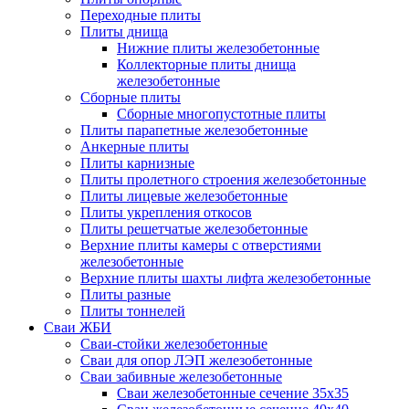
Переходные плиты
Плиты днища
Нижние плиты железобетонные
Коллекторные плиты днища
железобетонные
Сборные плиты
Сборные многопустотные плиты
Плиты парапетные железобетонные
Анкерные плиты
Плиты карнизные
Плиты пролетного строения железобетонные
Плиты лицевые железобетонные
Плиты укрепления откосов
Плиты решетчатые железобетонные
Верхние плиты камеры с отверстиями
железобетонные
Верхние плиты шахты лифта железобетонные
Плиты разные
Плиты тоннелей
Сваи ЖБИ
Сваи-стойки железобетонные
Сваи для опор ЛЭП железобетонные
Сваи забивные железобетонные
Сваи железобетонные сечение 35x35