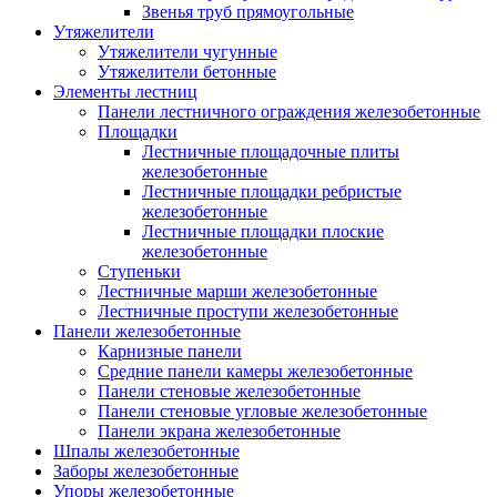
Звенья труб прямоугольные
Утяжелители
Утяжелители чугунные
Утяжелители бетонные
Элементы лестниц
Панели лестничного ограждения железобетонные
Площадки
Лестничные площадочные плиты
железобетонные
Лестничные площадки ребристые
железобетонные
Лестничные площадки плоские
железобетонные
Ступеньки
Лестничные марши железобетонные
Лестничные проступи железобетонные
Панели железобетонные
Карнизные панели
Средние панели камеры железобетонные
Панели стеновые железобетонные
Панели стеновые угловые железобетонные
Панели экрана железобетонные
Шпалы железобетонные
Заборы железобетонные
Упоры железобетонные