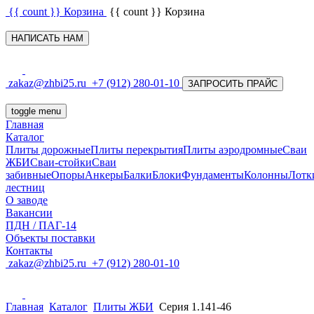
{{ count }}
Корзина
{{ count }}
Корзина
НАПИСАТЬ НАМ
zakaz@zhbi25.ru
+7 (912) 280-01-10
ЗАПРОСИТЬ ПРАЙС
toggle menu
Главная
Каталог
Плиты дорожные
Плиты перекрытия
Плиты аэродромные
Сваи
ЖБИ
Сваи-стойки
Сваи
забивные
Опоры
Анкеры
Балки
Блоки
Фундаменты
Колонны
Лотк
лестниц
О заводе
Вакансии
ПДН / ПАГ-14
Объекты поставки
Контакты
zakaz@zhbi25.ru
+7 (912) 280-01-10
Главная
Каталог
Плиты ЖБИ
Серия 1.141-46