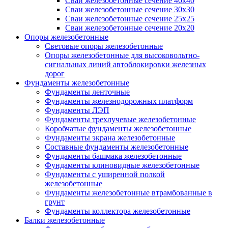
Сваи железобетонные сечение 40x40
Сваи железобетонные сечение 30x30
Сваи железобетонные сечение 25x25
Сваи железобетонные сечение 20x20
Опоры железобетонные
Световые опоры железобетонные
Опоры железобетонные для высоковольтно-
сигнальных линий автоблокировки железных
дорог
Фундаменты железобетонные
Фундаменты ленточные
Фундаменты железнодорожных платформ
Фундаменты ЛЭП
Фундаменты трехлучевые железобетонные
Коробчатые фундаменты железобетонные
Фундаменты экрана железобетонные
Составные фундаменты железобетонные
Фундаменты башмака железобетонные
Фундаменты клиновидные железобетонные
Фундаменты с уширенной полкой
железобетонные
Фундаменты железобетонные втрамбованные в
грунт
Фундаменты коллектора железобетонные
Балки железобетонные