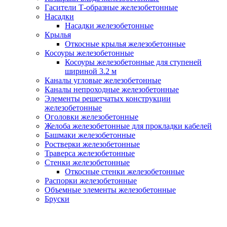
Гасители Т-образные железобетонные
Насадки
Насадки железобетонные
Крылья
Откосные крылья железобетонные
Косоуры железобетонные
Косоуры железобетонные для ступеней
шириной 3.2 м
Каналы угловые железобетонные
Каналы непроходные железобетонные
Элементы решетчатых конструкции
железобетонные
Оголовки железобетонные
Желоба железобетонные для прокладки кабелей
Башмаки железобетонные
Ростверки железобетонные
Траверса железобетонные
Стенки железобетонные
Откосные стенки железобетонные
Распорки железобетонные
Объемные элементы железобетонные
Бруски