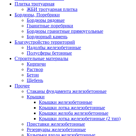
Плитка тротуарная
ЖБИ тротуарная плитка
Бордюры, Поребрики
Бордюры рядовые
Гранитные поребрики
Бордюры гранитные прямоугольные
Бордюрный камень
Благоустройство территорий
Надолбы железобетонные
Полусферы бетонные
Строительные материалы
Кирпичи
Раствор
Бетон
Щебень
Прочее
Стаканы фундамента железобетонные
Крышки
Крышки железобетонные
Крышки лотка железобетонные
Крышки желоба железобетонные
Крышки лотка железобетонные (2 тип)
Приставки железобетонные
Резервуары железобетонные
Козырьки входа железобетонные