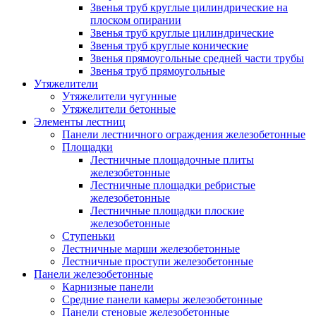
Звенья труб круглые цилиндрические на
плоском опирании
Звенья труб круглые цилиндрические
Звенья труб круглые конические
Звенья прямоугольные средней части трубы
Звенья труб прямоугольные
Утяжелители
Утяжелители чугунные
Утяжелители бетонные
Элементы лестниц
Панели лестничного ограждения железобетонные
Площадки
Лестничные площадочные плиты
железобетонные
Лестничные площадки ребристые
железобетонные
Лестничные площадки плоские
железобетонные
Ступеньки
Лестничные марши железобетонные
Лестничные проступи железобетонные
Панели железобетонные
Карнизные панели
Средние панели камеры железобетонные
Панели стеновые железобетонные