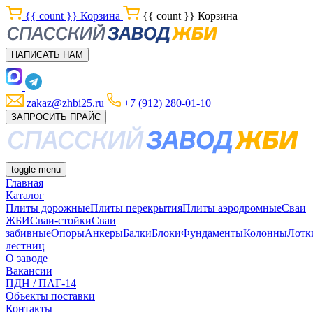
{{ count }}
Корзина
{{ count }}
Корзина
НАПИСАТЬ НАМ
zakaz@zhbi25.ru
+7 (912) 280-01-10
ЗАПРОСИТЬ ПРАЙС
toggle menu
Главная
Каталог
Плиты дорожные
Плиты перекрытия
Плиты аэродромные
Сваи
ЖБИ
Сваи-стойки
Сваи
забивные
Опоры
Анкеры
Балки
Блоки
Фундаменты
Колонны
Лотк
лестниц
О заводе
Вакансии
ПДН / ПАГ-14
Объекты поставки
Контакты