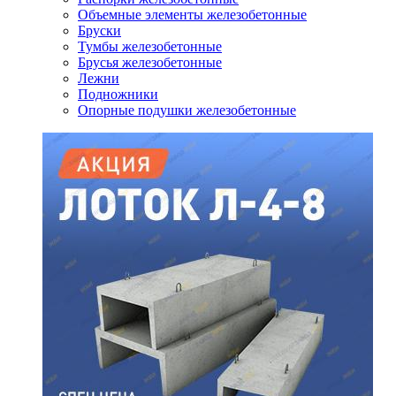
Объемные элементы железобетонные
Бруски
Тумбы железобетонные
Брусья железобетонные
Лежни
Подножники
Опорные подушки железобетонные