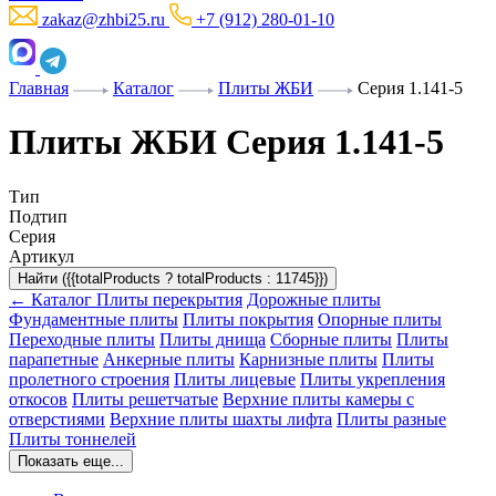
zakaz@zhbi25.ru
+7 (912) 280-01-10
Главная
Каталог
Плиты ЖБИ
Серия 1.141-5
Плиты ЖБИ Серия 1.141-5
Тип
Подтип
Серия
Артикул
Найти ({{totalProducts ? totalProducts : 11745}})
← Каталог
Плиты перекрытия
Дорожные плиты
Фундаментные плиты
Плиты покрытия
Опорные плиты
Переходные плиты
Плиты днища
Сборные плиты
Плиты
парапетные
Анкерные плиты
Карнизные плиты
Плиты
пролетного строения
Плиты лицевые
Плиты укрепления
откосов
Плиты решетчатые
Верхние плиты камеры с
отверстиями
Верхние плиты шахты лифта
Плиты разные
Плиты тоннелей
Показать еще...