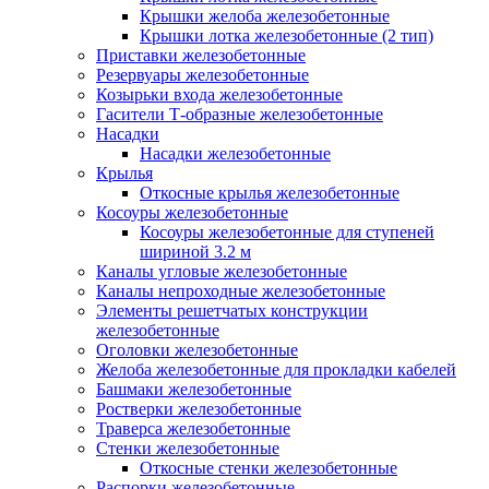
Крышки желоба железобетонные
Крышки лотка железобетонные (2 тип)
Приставки железобетонные
Резервуары железобетонные
Козырьки входа железобетонные
Гасители Т-образные железобетонные
Насадки
Насадки железобетонные
Крылья
Откосные крылья железобетонные
Косоуры железобетонные
Косоуры железобетонные для ступеней
шириной 3.2 м
Каналы угловые железобетонные
Каналы непроходные железобетонные
Элементы решетчатых конструкции
железобетонные
Оголовки железобетонные
Желоба железобетонные для прокладки кабелей
Башмаки железобетонные
Ростверки железобетонные
Траверса железобетонные
Стенки железобетонные
Откосные стенки железобетонные
Распорки железобетонные