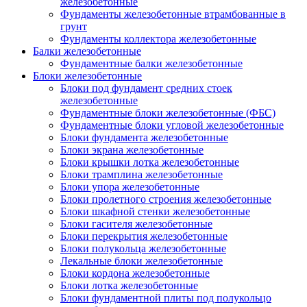
железобетонные
Фундаменты железобетонные втрамбованные в
грунт
Фундаменты коллектора железобетонные
Балки железобетонные
Фундаментные балки железобетонные
Блоки железобетонные
Блоки под фундамент средних стоек
железобетонные
Фундаментные блоки железобетонные (ФБС)
Фундаментные блоки угловой железобетонные
Блоки фундамента железобетонные
Блоки экрана железобетонные
Блоки крышки лотка железобетонные
Блоки трамплина железобетонные
Блоки упора железобетонные
Блоки пролетного строения железобетонные
Блоки шкафной стенки железобетонные
Блоки гасителя железобетонные
Блоки перекрытия железобетонные
Блоки полукольца железобетонные
Лекальные блоки железобетонные
Блоки кордона железобетонные
Блоки лотка железобетонные
Блоки фундаментной плиты под полукольцо