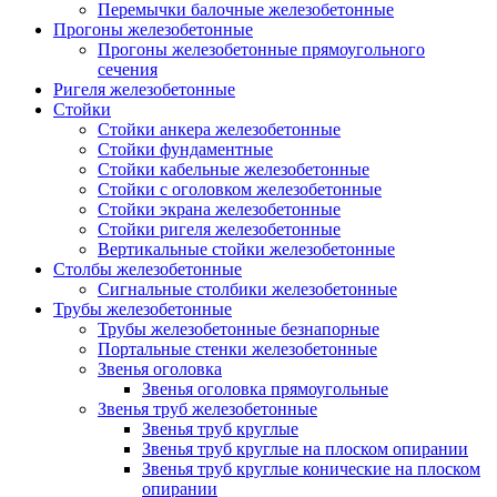
Перемычки балочные железобетонные
Прогоны железобетонные
Прогоны железобетонные прямоугольного
сечения
Ригеля железобетонные
Стойки
Стойки анкера железобетонные
Стойки фундаментные
Стойки кабельные железобетонные
Стойки с оголовком железобетонные
Стойки экрана железобетонные
Стойки ригеля железобетонные
Вертикальные стойки железобетонные
Столбы железобетонные
Сигнальные столбики железобетонные
Трубы железобетонные
Трубы железобетонные безнапорные
Портальные стенки железобетонные
Звенья оголовка
Звенья оголовка прямоугольные
Звенья труб железобетонные
Звенья труб круглые
Звенья труб круглые на плоском опирании
Звенья труб круглые конические на плоском
опирании