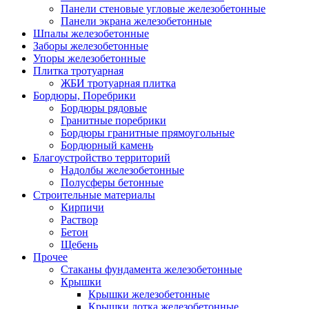
Панели стеновые угловые железобетонные
Панели экрана железобетонные
Шпалы железобетонные
Заборы железобетонные
Упоры железобетонные
Плитка тротуарная
ЖБИ тротуарная плитка
Бордюры, Поребрики
Бордюры рядовые
Гранитные поребрики
Бордюры гранитные прямоугольные
Бордюрный камень
Благоустройство территорий
Надолбы железобетонные
Полусферы бетонные
Строительные материалы
Кирпичи
Раствор
Бетон
Щебень
Прочее
Стаканы фундамента железобетонные
Крышки
Крышки железобетонные
Крышки лотка железобетонные