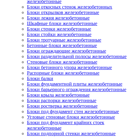
железобетонные
Блоки откосных стенок железобетонных
Блоки открылков железобетонные
Блоки лежня железобетонные
Шкафные блоки железобетонные
Блоки стенки железобетонные
Блоки стойки железобетонные
Блоки тротуарные железобетонные
Бетонные блоки железобетонные
Блоки ограждающие железобетонные
Блоки разделительной полосы железобетонные
Стеновые блоки железобетонные
Блоки бетонного упора железобетонные
Распорные блоки железобетонные
Блоки балки
Блоки фундаментной плиты железобетонные
Блоки барьерного ограждения железобетонные
Блоки крыла железобетонные
Блоки распорки железобетонные
Блоки ростверка железобетонные
Блоки под фундамент стен железобетонные
Угловые стеновые блоки железобетонные
Блоки под фундамент крайних стоек
железобетонные
Блоки подпорной стенки железобетонные