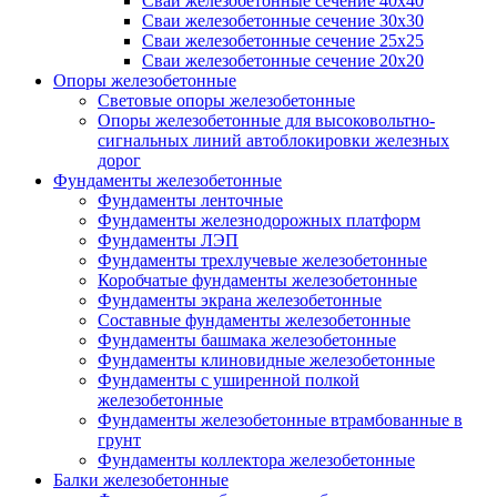
Сваи железобетонные сечение 40x40
Сваи железобетонные сечение 30x30
Сваи железобетонные сечение 25x25
Сваи железобетонные сечение 20x20
Опоры железобетонные
Световые опоры железобетонные
Опоры железобетонные для высоковольтно-
сигнальных линий автоблокировки железных
дорог
Фундаменты железобетонные
Фундаменты ленточные
Фундаменты железнодорожных платформ
Фундаменты ЛЭП
Фундаменты трехлучевые железобетонные
Коробчатые фундаменты железобетонные
Фундаменты экрана железобетонные
Составные фундаменты железобетонные
Фундаменты башмака железобетонные
Фундаменты клиновидные железобетонные
Фундаменты с уширенной полкой
железобетонные
Фундаменты железобетонные втрамбованные в
грунт
Фундаменты коллектора железобетонные
Балки железобетонные