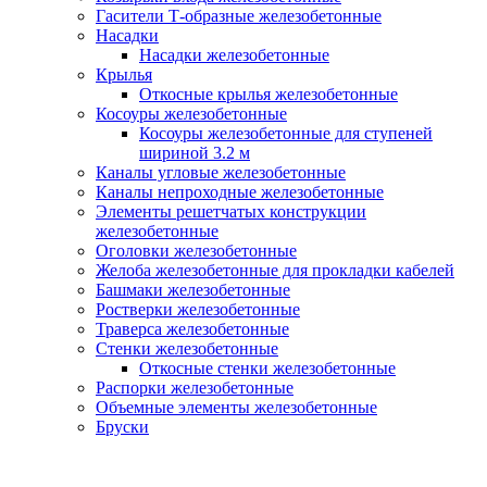
Гасители Т-образные железобетонные
Насадки
Насадки железобетонные
Крылья
Откосные крылья железобетонные
Косоуры железобетонные
Косоуры железобетонные для ступеней
шириной 3.2 м
Каналы угловые железобетонные
Каналы непроходные железобетонные
Элементы решетчатых конструкции
железобетонные
Оголовки железобетонные
Желоба железобетонные для прокладки кабелей
Башмаки железобетонные
Ростверки железобетонные
Траверса железобетонные
Стенки железобетонные
Откосные стенки железобетонные
Распорки железобетонные
Объемные элементы железобетонные
Бруски