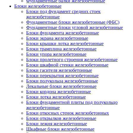
Фундаментные балки железобетонные
Блоки железобетонные
Блоки под фундамент средних стоек
железобетонные
Фундаментные блоки железобетонные (ФБС)
Фундаментные блоки угловой железобетонные
Блоки фундамента железобетонные
Блоки экрана железобетонные
Блоки крышки лотка железобетонные
Блоки трамплина железобетонные
Блоки упора железобетонные
Блоки пролетного строения железобетонные
Блоки шкафной стенки железобетонные
Блоки гасителя железобетонные
Блоки перекрытия железобетонные
Блоки полукольца железобетонные
Лекальные блоки железобетонные
Блоки кордона железобетонные
Блоки лотка железобетонные
Блоки фундаментной плиты под полукольцо
железобетонные
Блоки откосных стенок железобетонных
Блоки открылков железобетонные
Блоки лежня железобетонные
Шкафные блоки железобетонные