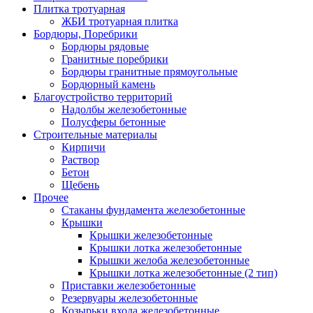
Плитка тротуарная
ЖБИ тротуарная плитка
Бордюры, Поребрики
Бордюры рядовые
Гранитные поребрики
Бордюры гранитные прямоугольные
Бордюрный камень
Благоустройство территорий
Надолбы железобетонные
Полусферы бетонные
Строительные материалы
Кирпичи
Раствор
Бетон
Щебень
Прочее
Стаканы фундамента железобетонные
Крышки
Крышки железобетонные
Крышки лотка железобетонные
Крышки желоба железобетонные
Крышки лотка железобетонные (2 тип)
Приставки железобетонные
Резервуары железобетонные
Козырьки входа железобетонные