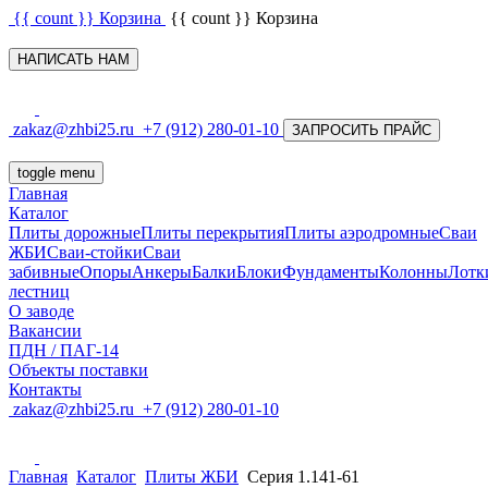
{{ count }}
Корзина
{{ count }}
Корзина
НАПИСАТЬ НАМ
zakaz@zhbi25.ru
+7 (912) 280-01-10
ЗАПРОСИТЬ ПРАЙС
toggle menu
Главная
Каталог
Плиты дорожные
Плиты перекрытия
Плиты аэродромные
Сваи
ЖБИ
Сваи-стойки
Сваи
забивные
Опоры
Анкеры
Балки
Блоки
Фундаменты
Колонны
Лотк
лестниц
О заводе
Вакансии
ПДН / ПАГ-14
Объекты поставки
Контакты
zakaz@zhbi25.ru
+7 (912) 280-01-10
Главная
Каталог
Плиты ЖБИ
Серия 1.141-61