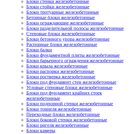
Блоки стенки железобетонные
Блоки стойки железобетонные
Блоки тротуарные железобетонные
Бетонные блоки железобетонные
Блоки ограждающие железобетонные
Блоки разделительной полосы железобетонные
Стеновые блоки железобетонные
Блоки бетонного упора железобетонные
Распорные блоки железобетонные
Блоки балки
Блоки фундаментной плиты железобетонные
Блоки барьерного ограждения железобетонные
Блоки крыла железобетонные
Блоки распорки железобетонные
Блоки ростверка железобетонные
Блоки под фундамент стен железобетонные
Угловые стеновые блоки железобетонные
Блоки под фундамент крайних стоек
железобетонные
Блоки подпорной стенки железобетонные
Блоки тоннеля железобетонные
Переходные блоки железобетонные
Блоки боковой стенки железобетонные
Блоки ригеля железобетонные
Блоки камеры