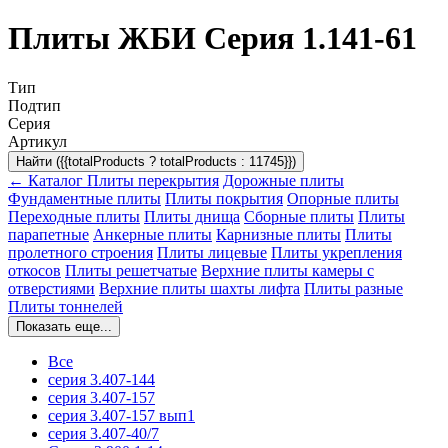
Плиты ЖБИ Серия 1.141-61
Тип
Подтип
Серия
Артикул
Найти ({{totalProducts ? totalProducts : 11745}})
← Каталог
Плиты перекрытия
Дорожные плиты
Фундаментные плиты
Плиты покрытия
Опорные плиты
Переходные плиты
Плиты днища
Сборные плиты
Плиты
парапетные
Анкерные плиты
Карнизные плиты
Плиты
пролетного строения
Плиты лицевые
Плиты укрепления
откосов
Плиты решетчатые
Верхние плиты камеры с
отверстиями
Верхние плиты шахты лифта
Плиты разные
Плиты тоннелей
Показать еще...
Все
серия 3.407-144
серия 3.407-157
серия 3.407-157 вып1
серия 3.407-40/7