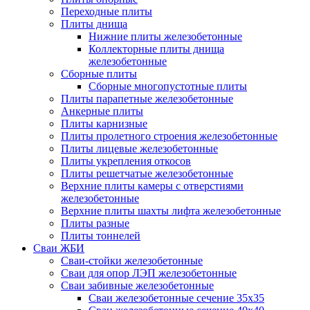
Переходные плиты
Плиты днища
Нижние плиты железобетонные
Коллекторные плиты днища
железобетонные
Сборные плиты
Сборные многопустотные плиты
Плиты парапетные железобетонные
Анкерные плиты
Плиты карнизные
Плиты пролетного строения железобетонные
Плиты лицевые железобетонные
Плиты укрепления откосов
Плиты решетчатые железобетонные
Верхние плиты камеры с отверстиями
железобетонные
Верхние плиты шахты лифта железобетонные
Плиты разные
Плиты тоннелей
Сваи ЖБИ
Сваи-стойки железобетонные
Сваи для опор ЛЭП железобетонные
Сваи забивные железобетонные
Сваи железобетонные сечение 35x35