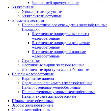
Звенья труб прямоугольные
Утяжелители
Утяжелители чугунные
Утяжелители бетонные
Элементы лестниц
Панели лестничного ограждения железобетонные
Площадки
Лестничные площадочные плиты
железобетонные
Лестничные площадки ребристые
железобетонные
Лестничные площадки плоские
железобетонные
Ступеньки
Лестничные марши железобетонные
Лестничные проступи железобетонные
Панели железобетонные
Карнизные панели
Средние панели камеры железобетонные
Панели стеновые железобетонные
Панели стеновые угловые железобетонные
Панели экрана железобетонные
Шпалы железобетонные
Заборы железобетонные
Упоры железобетонные