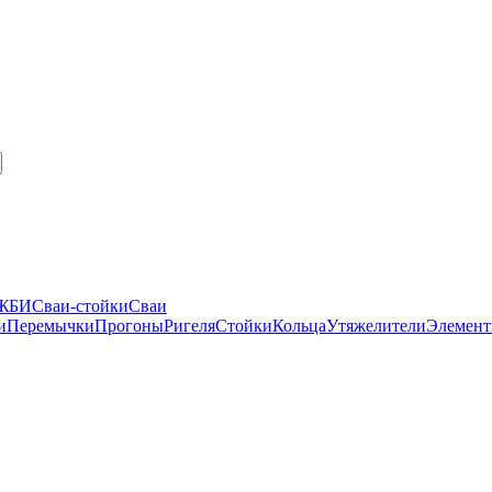
 ЖБИ
Сваи-стойки
Сваи
и
Перемычки
Прогоны
Ригеля
Стойки
Кольца
Утяжелители
Элемент