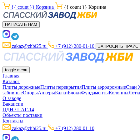
{{ count }}
Корзина
{{ count }}
Корзина
НАПИСАТЬ НАМ
zakaz@zhbi25.ru
+7 (912) 280-01-10
ЗАПРОСИТЬ ПРАЙС
toggle menu
Главная
Каталог
Плиты дорожные
Плиты перекрытия
Плиты аэродромные
Сваи
забивные
Опоры
Анкеры
Балки
Блоки
Фундаменты
Колонны
Лотк
О заводе
Вакансии
ПДН / ПАГ-14
Объекты поставки
Контакты
zakaz@zhbi25.ru
+7 (912) 280-01-10