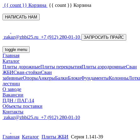
{{ count }}
Корзина
{{ count }}
Корзина
НАПИСАТЬ НАМ
zakaz@zhbi25.ru
+7 (912) 280-01-10
ЗАПРОСИТЬ ПРАЙС
toggle menu
Главная
Каталог
Плиты дорожные
Плиты перекрытия
Плиты аэродромные
Сваи
ЖБИ
Сваи-стойки
Сваи
забивные
Опоры
Анкеры
Балки
Блоки
Фундаменты
Колонны
Лотк
лестниц
О заводе
Вакансии
ПДН / ПАГ-14
Объекты поставки
Контакты
zakaz@zhbi25.ru
+7 (912) 280-01-10
Главная
Каталог
Плиты ЖБИ
Серия 1.141-39