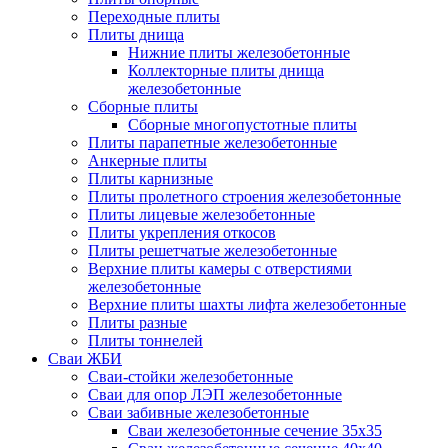
Переходные плиты
Плиты днища
Нижние плиты железобетонные
Коллекторные плиты днища
железобетонные
Сборные плиты
Сборные многопустотные плиты
Плиты парапетные железобетонные
Анкерные плиты
Плиты карнизные
Плиты пролетного строения железобетонные
Плиты лицевые железобетонные
Плиты укрепления откосов
Плиты решетчатые железобетонные
Верхние плиты камеры с отверстиями
железобетонные
Верхние плиты шахты лифта железобетонные
Плиты разные
Плиты тоннелей
Сваи ЖБИ
Сваи-стойки железобетонные
Сваи для опор ЛЭП железобетонные
Сваи забивные железобетонные
Сваи железобетонные сечение 35x35