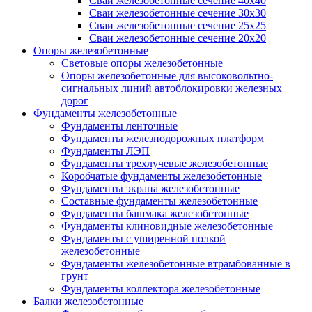
Сваи железобетонные сечение 40x40
Сваи железобетонные сечение 30x30
Сваи железобетонные сечение 25x25
Сваи железобетонные сечение 20x20
Опоры железобетонные
Световые опоры железобетонные
Опоры железобетонные для высоковольтно-
сигнальных линий автоблокировки железных
дорог
Фундаменты железобетонные
Фундаменты ленточные
Фундаменты железнодорожных платформ
Фундаменты ЛЭП
Фундаменты трехлучевые железобетонные
Коробчатые фундаменты железобетонные
Фундаменты экрана железобетонные
Составные фундаменты железобетонные
Фундаменты башмака железобетонные
Фундаменты клиновидные железобетонные
Фундаменты с уширенной полкой
железобетонные
Фундаменты железобетонные втрамбованные в
грунт
Фундаменты коллектора железобетонные
Балки железобетонные