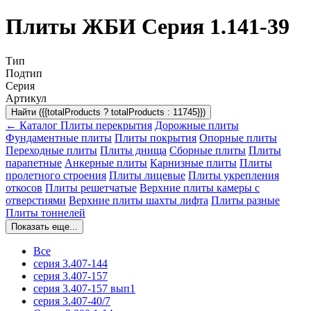
Плиты ЖБИ Серия 1.141-39
Тип
Подтип
Серия
Артикул
Найти ({{totalProducts ? totalProducts : 11745}})
← Каталог
Плиты перекрытия
Дорожные плиты
Фундаментные плиты
Плиты покрытия
Опорные плиты
Переходные плиты
Плиты днища
Сборные плиты
Плиты
парапетные
Анкерные плиты
Карнизные плиты
Плиты
пролетного строения
Плиты лицевые
Плиты укрепления
откосов
Плиты решетчатые
Верхние плиты камеры с
отверстиями
Верхние плиты шахты лифта
Плиты разные
Плиты тоннелей
Показать еще...
Все
серия 3.407-144
серия 3.407-157
серия 3.407-157 вып1
серия 3.407-40/7