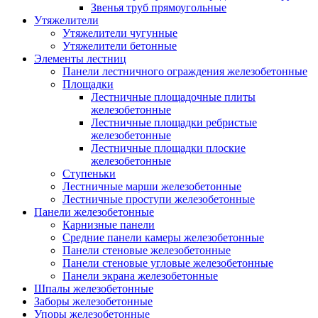
Звенья труб прямоугольные
Утяжелители
Утяжелители чугунные
Утяжелители бетонные
Элементы лестниц
Панели лестничного ограждения железобетонные
Площадки
Лестничные площадочные плиты
железобетонные
Лестничные площадки ребристые
железобетонные
Лестничные площадки плоские
железобетонные
Ступеньки
Лестничные марши железобетонные
Лестничные проступи железобетонные
Панели железобетонные
Карнизные панели
Средние панели камеры железобетонные
Панели стеновые железобетонные
Панели стеновые угловые железобетонные
Панели экрана железобетонные
Шпалы железобетонные
Заборы железобетонные
Упоры железобетонные