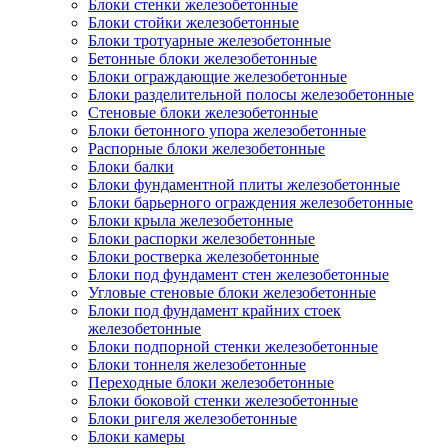
Блоки стенки железобетонные
Блоки стойки железобетонные
Блоки тротуарные железобетонные
Бетонные блоки железобетонные
Блоки ограждающие железобетонные
Блоки разделительной полосы железобетонные
Стеновые блоки железобетонные
Блоки бетонного упора железобетонные
Распорные блоки железобетонные
Блоки балки
Блоки фундаментной плиты железобетонные
Блоки барьерного ограждения железобетонные
Блоки крыла железобетонные
Блоки распорки железобетонные
Блоки ростверка железобетонные
Блоки под фундамент стен железобетонные
Угловые стеновые блоки железобетонные
Блоки под фундамент крайних стоек
железобетонные
Блоки подпорной стенки железобетонные
Блоки тоннеля железобетонные
Переходные блоки железобетонные
Блоки боковой стенки железобетонные
Блоки ригеля железобетонные
Блоки камеры