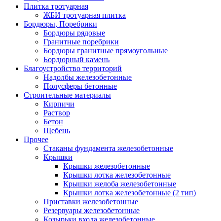
Плитка тротуарная
ЖБИ тротуарная плитка
Бордюры, Поребрики
Бордюры рядовые
Гранитные поребрики
Бордюры гранитные прямоугольные
Бордюрный камень
Благоустройство территорий
Надолбы железобетонные
Полусферы бетонные
Строительные материалы
Кирпичи
Раствор
Бетон
Щебень
Прочее
Стаканы фундамента железобетонные
Крышки
Крышки железобетонные
Крышки лотка железобетонные
Крышки желоба железобетонные
Крышки лотка железобетонные (2 тип)
Приставки железобетонные
Резервуары железобетонные
Козырьки входа железобетонные