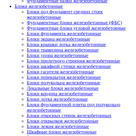
Фундаментные балки железобетонные
Блоки железобетонные
Блоки под фундамент средних стоек
железобетонные
Фундаментные блоки железобетонные (ФБС)
Фундаментные блоки угловой железобетонные
Блоки фундамента железобетонные
Блоки экрана железобетонные
Блоки крышки лотка железобетонные
Блоки трамплина железобетонные
Блоки упора железобетонные
Блоки пролетного строения железобетонные
Блоки шкафной стенки железобетонные
Блоки гасителя железобетонные
Блоки перекрытия железобетонные
Блоки полукольца железобетонные
Лекальные блоки железобетонные
Блоки кордона железобетонные
Блоки лотка железобетонные
Блоки фундаментной плиты под полукольцо
железобетонные
Блоки откосных стенок железобетонных
Блоки открылков железобетонные
Блоки лежня железобетонные
Шкафные блоки железобетонные