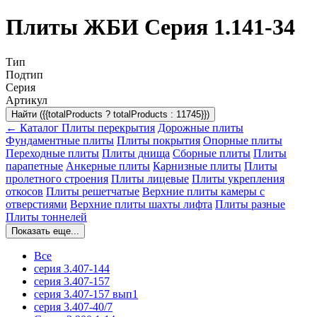
Плиты ЖБИ Серия 1.141-34
Тип
Подтип
Серия
Артикул
Найти ({{totalProducts ? totalProducts : 11745}})
← Каталог
Плиты перекрытия
Дорожные плиты
Фундаментные плиты
Плиты покрытия
Опорные плиты
Переходные плиты
Плиты днища
Сборные плиты
Плиты
парапетные
Анкерные плиты
Карнизные плиты
Плиты
пролетного строения
Плиты лицевые
Плиты укрепления
откосов
Плиты решетчатые
Верхние плиты камеры с
отверстиями
Верхние плиты шахты лифта
Плиты разные
Плиты тоннелей
Показать еще...
Все
серия 3.407-144
серия 3.407-157
серия 3.407-157 вып1
серия 3.407-40/7