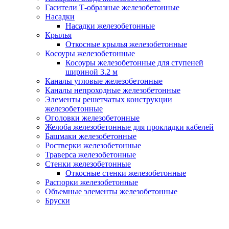
Гасители Т-образные железобетонные
Насадки
Насадки железобетонные
Крылья
Откосные крылья железобетонные
Косоуры железобетонные
Косоуры железобетонные для ступеней
шириной 3.2 м
Каналы угловые железобетонные
Каналы непроходные железобетонные
Элементы решетчатых конструкции
железобетонные
Оголовки железобетонные
Желоба железобетонные для прокладки кабелей
Башмаки железобетонные
Ростверки железобетонные
Траверса железобетонные
Стенки железобетонные
Откосные стенки железобетонные
Распорки железобетонные
Объемные элементы железобетонные
Бруски