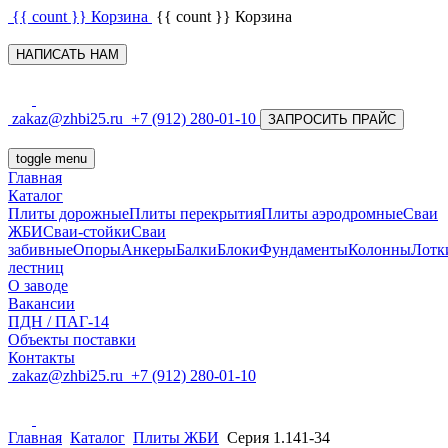
{{ count }}
Корзина
{{ count }}
Корзина
НАПИСАТЬ НАМ
zakaz@zhbi25.ru
+7 (912) 280-01-10
ЗАПРОСИТЬ ПРАЙС
toggle menu
Главная
Каталог
Плиты дорожные
Плиты перекрытия
Плиты аэродромные
Сваи
ЖБИ
Сваи-стойки
Сваи
забивные
Опоры
Анкеры
Балки
Блоки
Фундаменты
Колонны
Лотк
лестниц
О заводе
Вакансии
ПДН / ПАГ-14
Объекты поставки
Контакты
zakaz@zhbi25.ru
+7 (912) 280-01-10
Главная
Каталог
Плиты ЖБИ
Серия 1.141-34