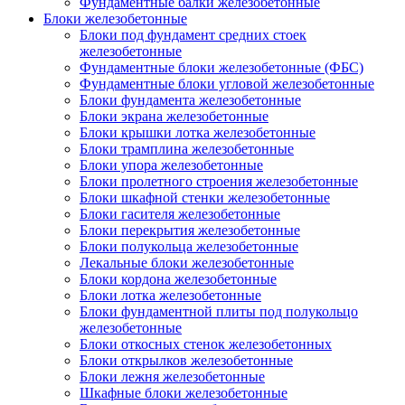
Фундаментные балки железобетонные
Блоки железобетонные
Блоки под фундамент средних стоек
железобетонные
Фундаментные блоки железобетонные (ФБС)
Фундаментные блоки угловой железобетонные
Блоки фундамента железобетонные
Блоки экрана железобетонные
Блоки крышки лотка железобетонные
Блоки трамплина железобетонные
Блоки упора железобетонные
Блоки пролетного строения железобетонные
Блоки шкафной стенки железобетонные
Блоки гасителя железобетонные
Блоки перекрытия железобетонные
Блоки полукольца железобетонные
Лекальные блоки железобетонные
Блоки кордона железобетонные
Блоки лотка железобетонные
Блоки фундаментной плиты под полукольцо
железобетонные
Блоки откосных стенок железобетонных
Блоки открылков железобетонные
Блоки лежня железобетонные
Шкафные блоки железобетонные