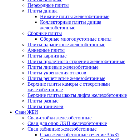
Переходные плиты
Плиты днища
Нижние плиты железобетонные
Коллекторные плиты днища
железобетонные
Сборные плиты
Сборные многопустотные плиты
Плиты парапетные железобетонные
Анкерные плиты
Плиты карнизные
Плиты пролетного строения железобетонные
Плиты лицевые железобетонные
Плиты укрепления откосов
Плиты решетчатые железобетонные
Верхние плиты камеры с отверстиями
железобетонные
Верхние плиты шахты лифта железобетонные
Плиты разные
Плиты тоннелей
Сваи ЖБИ
Сваи-стойки железобетонные
Сваи для опор ЛЭП железобетонные
Сваи забивные железобетонные
Сваи железобетонные сечение 35x35