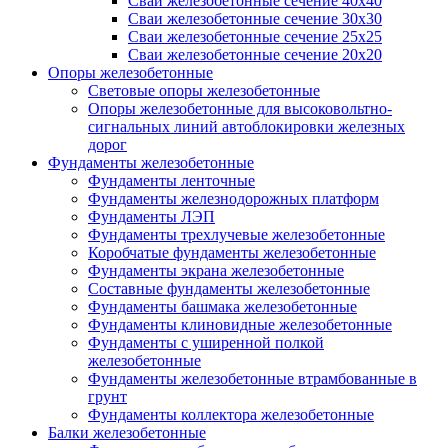
Сваи железобетонные сечение 40x40
Сваи железобетонные сечение 30x30
Сваи железобетонные сечение 25x25
Сваи железобетонные сечение 20x20
Опоры железобетонные
Световые опоры железобетонные
Опоры железобетонные для высоковольтно-
сигнальных линий автоблокировки железных
дорог
Фундаменты железобетонные
Фундаменты ленточные
Фундаменты железнодорожных платформ
Фундаменты ЛЭП
Фундаменты трехлучевые железобетонные
Коробчатые фундаменты железобетонные
Фундаменты экрана железобетонные
Составные фундаменты железобетонные
Фундаменты башмака железобетонные
Фундаменты клиновидные железобетонные
Фундаменты с уширенной полкой
железобетонные
Фундаменты железобетонные втрамбованные в
грунт
Фундаменты коллектора железобетонные
Балки железобетонные