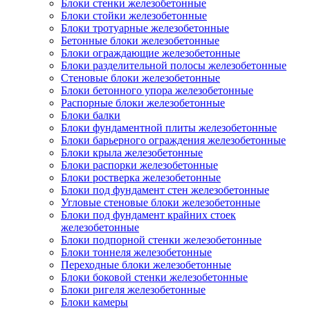
Блоки стенки железобетонные
Блоки стойки железобетонные
Блоки тротуарные железобетонные
Бетонные блоки железобетонные
Блоки ограждающие железобетонные
Блоки разделительной полосы железобетонные
Стеновые блоки железобетонные
Блоки бетонного упора железобетонные
Распорные блоки железобетонные
Блоки балки
Блоки фундаментной плиты железобетонные
Блоки барьерного ограждения железобетонные
Блоки крыла железобетонные
Блоки распорки железобетонные
Блоки ростверка железобетонные
Блоки под фундамент стен железобетонные
Угловые стеновые блоки железобетонные
Блоки под фундамент крайних стоек
железобетонные
Блоки подпорной стенки железобетонные
Блоки тоннеля железобетонные
Переходные блоки железобетонные
Блоки боковой стенки железобетонные
Блоки ригеля железобетонные
Блоки камеры