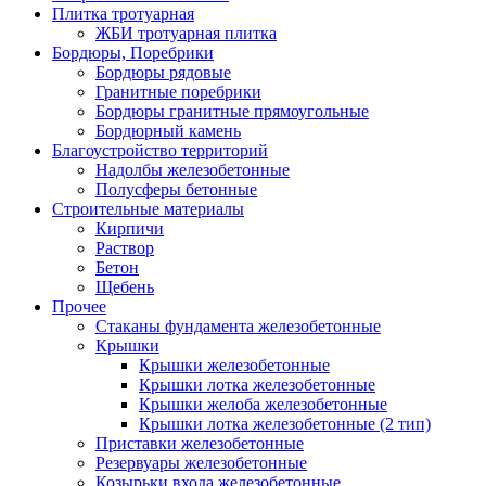
Плитка тротуарная
ЖБИ тротуарная плитка
Бордюры, Поребрики
Бордюры рядовые
Гранитные поребрики
Бордюры гранитные прямоугольные
Бордюрный камень
Благоустройство территорий
Надолбы железобетонные
Полусферы бетонные
Строительные материалы
Кирпичи
Раствор
Бетон
Щебень
Прочее
Стаканы фундамента железобетонные
Крышки
Крышки железобетонные
Крышки лотка железобетонные
Крышки желоба железобетонные
Крышки лотка железобетонные (2 тип)
Приставки железобетонные
Резервуары железобетонные
Козырьки входа железобетонные