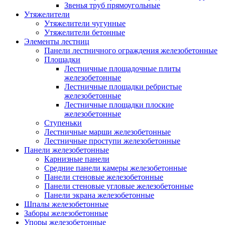
Звенья труб прямоугольные
Утяжелители
Утяжелители чугунные
Утяжелители бетонные
Элементы лестниц
Панели лестничного ограждения железобетонные
Площадки
Лестничные площадочные плиты
железобетонные
Лестничные площадки ребристые
железобетонные
Лестничные площадки плоские
железобетонные
Ступеньки
Лестничные марши железобетонные
Лестничные проступи железобетонные
Панели железобетонные
Карнизные панели
Средние панели камеры железобетонные
Панели стеновые железобетонные
Панели стеновые угловые железобетонные
Панели экрана железобетонные
Шпалы железобетонные
Заборы железобетонные
Упоры железобетонные