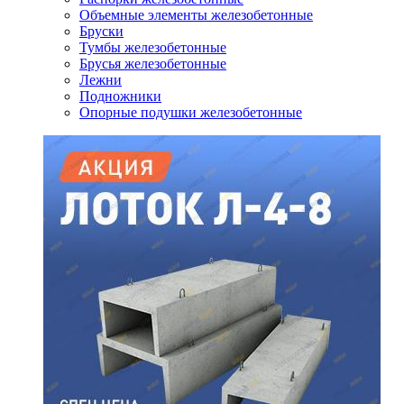
Объемные элементы железобетонные
Бруски
Тумбы железобетонные
Брусья железобетонные
Лежни
Подножники
Опорные подушки железобетонные