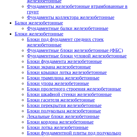
железобетонные
Фундаменты железобетонные втрамбованные в
грунт
Фундаменты коллектора железобетонные
Балки железобетонные
Фундаментные балки железобетонные
Блоки железобетонные
Блоки под фундамент средних стоек
железобетонные
Фундаментные блоки железобетонные (ФБС)
Фундаментные блоки угловой железобетонные
Блоки фундамента железобетонные
Блоки экрана железобетонные
Блоки крышки лотка железобетонные
Блоки трамплина железобетонные
Блоки упора железобетонные
Блоки пролетного строения железобетонные
Блоки шкафной стенки железобетонные
Блоки гасителя железобетонные
Блоки перекрытия железобетонные
Блоки полукольца железобетонные
Лекальные блоки железобетонные
Блоки кордона железобетонные
Блоки лотка железобетонные
Блоки фундаментной плиты под полукольцо