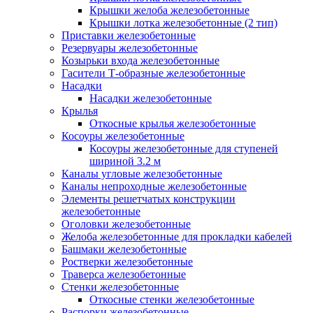
Крышки желоба железобетонные
Крышки лотка железобетонные (2 тип)
Приставки железобетонные
Резервуары железобетонные
Козырьки входа железобетонные
Гасители Т-образные железобетонные
Насадки
Насадки железобетонные
Крылья
Откосные крылья железобетонные
Косоуры железобетонные
Косоуры железобетонные для ступеней
шириной 3.2 м
Каналы угловые железобетонные
Каналы непроходные железобетонные
Элементы решетчатых конструкции
железобетонные
Оголовки железобетонные
Желоба железобетонные для прокладки кабелей
Башмаки железобетонные
Ростверки железобетонные
Траверса железобетонные
Стенки железобетонные
Откосные стенки железобетонные
Распорки железобетонные