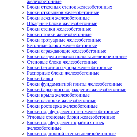
железобетонные
Блоки откосных стенок железобетонных
Блоки открылков железобетонные
Блоки лежня железобетонные
Шкафные блоки железобетонные
Блоки стенки железобетонные
Блоки стойки железобетонные
Блоки тротуарные железобетонные
Бетонные блоки железобетонные
Блоки ограждающие железобетонные
Блоки разделительной полосы железобетонные
Стеновые блоки железобетонные
Блоки бетонного упора железобетонные
Распорные блоки железобетонные
Блоки балки
Блоки фундаментной плиты железобетонные
Блоки барьерного ограждения железобетонные
Блоки крыла железобетонные
Блоки распорки железобетонные
Блоки ростверка железобетонные
Блоки под фундамент стен железобетонные
Угловые стеновые блоки железобетонные
Блоки под фундамент крайних стоек
железобетонные
Блоки подпорной стенки железобетонные