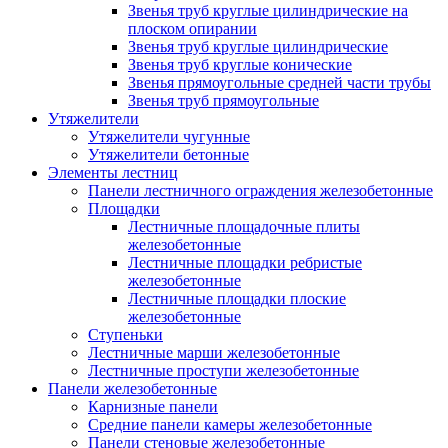
Звенья труб круглые цилиндрические на
плоском опирании
Звенья труб круглые цилиндрические
Звенья труб круглые конические
Звенья прямоугольные средней части трубы
Звенья труб прямоугольные
Утяжелители
Утяжелители чугунные
Утяжелители бетонные
Элементы лестниц
Панели лестничного ограждения железобетонные
Площадки
Лестничные площадочные плиты
железобетонные
Лестничные площадки ребристые
железобетонные
Лестничные площадки плоские
железобетонные
Ступеньки
Лестничные марши железобетонные
Лестничные проступи железобетонные
Панели железобетонные
Карнизные панели
Средние панели камеры железобетонные
Панели стеновые железобетонные