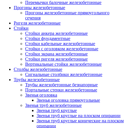
Перемычки балочные железобетонные
Прогоны железобетонные
Прогоны железобетонные прямоугольного
сечения
Ригеля железобетонные
Стойки
Стойки анкера железобетонные
Стойки фундаментные
Стойки кабельные железобетонные
Стойки с оголовком железобетонные
Стойки экрана железобетонные
Стойки ригеля железобетонные
Вертикальные стойки железобетонные
Столбы железобетонные
Сигнальные столбики железобетонные
Трубы железобетонные
Трубы железобетонные безнапорные
Портальные стенки железобетонные
Звенья оголовка
Звенья оголовка прямоугольные
Звенья труб железобетонные
Звенья труб круглые
Звенья труб круглые на плоском опирании
Звенья труб круглые конические на плоском
опирании