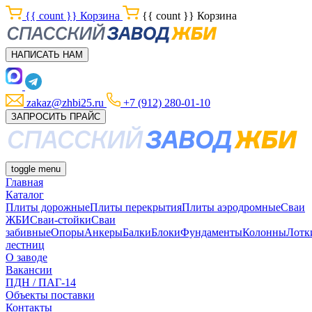
{{ count }}
Корзина
{{ count }}
Корзина
НАПИСАТЬ НАМ
zakaz@zhbi25.ru
+7 (912) 280-01-10
ЗАПРОСИТЬ ПРАЙС
toggle menu
Главная
Каталог
Плиты дорожные
Плиты перекрытия
Плиты аэродромные
Сваи
ЖБИ
Сваи-стойки
Сваи
забивные
Опоры
Анкеры
Балки
Блоки
Фундаменты
Колонны
Лотк
лестниц
О заводе
Вакансии
ПДН / ПАГ-14
Объекты поставки
Контакты