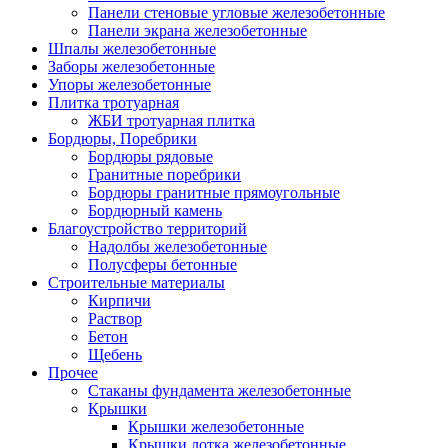
Панели стеновые угловые железобетонные
Панели экрана железобетонные
Шпалы железобетонные
Заборы железобетонные
Упоры железобетонные
Плитка тротуарная
ЖБИ тротуарная плитка
Бордюры, Поребрики
Бордюры рядовые
Гранитные поребрики
Бордюры гранитные прямоугольные
Бордюрный камень
Благоустройство территорий
Надолбы железобетонные
Полусферы бетонные
Строительные материалы
Кирпичи
Раствор
Бетон
Щебень
Прочее
Стаканы фундамента железобетонные
Крышки
Крышки железобетонные
Крышки лотка железобетонные