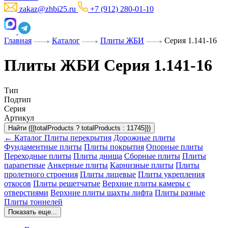
zakaz@zhbi25.ru
+7 (912) 280-01-10
Главная
Каталог
Плиты ЖБИ
Серия 1.141-16
Плиты ЖБИ Серия 1.141-16
Тип
Подтип
Серия
Артикул
Найти ({{totalProducts ? totalProducts : 11745}})
← Каталог
Плиты перекрытия
Дорожные плиты
Фундаментные плиты
Плиты покрытия
Опорные плиты
Переходные плиты
Плиты днища
Сборные плиты
Плиты
парапетные
Анкерные плиты
Карнизные плиты
Плиты
пролетного строения
Плиты лицевые
Плиты укрепления
откосов
Плиты решетчатые
Верхние плиты камеры с
отверстиями
Верхние плиты шахты лифта
Плиты разные
Плиты тоннелей
Показать еще...