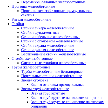
Перемычки балочные железобетонные
Прогоны железобетонные
Прогоны железобетонные прямоугольного
сечения
Ригеля железобетонные
Стойки
Стойки анкера железобетонные
Стойки фундаментные
Стойки кабельные железобетонные
Стойки с оголовком железобетонные
Стойки экрана железобетонные
Стойки ригеля железобетонные
Вертикальные стойки железобетонные
Столбы железобетонные
Сигнальные столбики железобетонные
Трубы железобетонные
Трубы железобетонные безнапорные
Портальные стенки железобетонные
Звенья оголовка
Звенья оголовка прямоугольные
Звенья труб железобетонные
Звенья труб круглые
Звенья труб круглые на плоском опирании
Звенья труб круглые конические на плоском
опирании