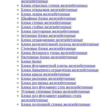
железобетонные
Блоки откосных стенок железобетонных
Блоки открылков железобетонные
Блоки лежня железобетонные
Шкафные блоки железобетонные
Блоки стенки железобетонные
Блоки стойки железобетонные
Блоки тротуарные железобетонные
Бетонные блоки железобетонные
Блоки ограждающие железобетонные
Блоки разделительной полосы железобетонные
Стеновые блоки железобетонные
Блоки бетонного упора железобетонные
Распорные блоки железобетонные
Блоки балки
Блоки фундаментной плиты железобетонные
Блоки барьерного ограждения железобетонные
Блоки крыла железобетонные
Блоки распорки железобетонные
Блоки ростверка железобетонные
Блоки под фундамент стен железобетонные
Угловые стеновые блоки железобетонные
Блоки под фундамент крайних стоек
железобетонные
Блоки подпорной стенки железобетонные