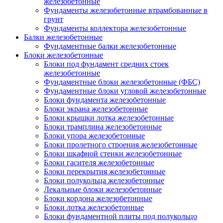
железобетонные
Фундаменты железобетонные втрамбованные в
грунт
Фундаменты коллектора железобетонные
Балки железобетонные
Фундаментные балки железобетонные
Блоки железобетонные
Блоки под фундамент средних стоек
железобетонные
Фундаментные блоки железобетонные (ФБС)
Фундаментные блоки угловой железобетонные
Блоки фундамента железобетонные
Блоки экрана железобетонные
Блоки крышки лотка железобетонные
Блоки трамплина железобетонные
Блоки упора железобетонные
Блоки пролетного строения железобетонные
Блоки шкафной стенки железобетонные
Блоки гасителя железобетонные
Блоки перекрытия железобетонные
Блоки полукольца железобетонные
Лекальные блоки железобетонные
Блоки кордона железобетонные
Блоки лотка железобетонные
Блоки фундаментной плиты под полукольцо