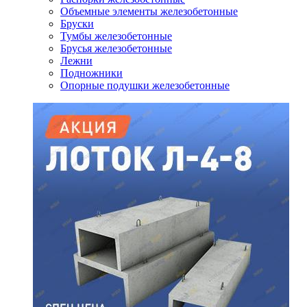
Объемные элементы железобетонные
Бруски
Тумбы железобетонные
Брусья железобетонные
Лежни
Подножники
Опорные подушки железобетонные