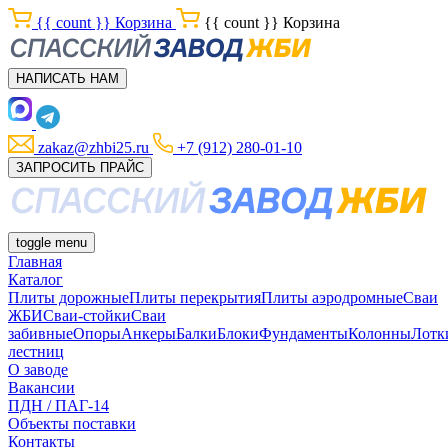
{{ count }}
Корзина
{{ count }}
Корзина
НАПИСАТЬ НАМ
zakaz@zhbi25.ru
+7 (912) 280-01-10
ЗАПРОСИТЬ ПРАЙС
toggle menu
Главная
Каталог
Плиты дорожные
Плиты перекрытия
Плиты аэродромные
Сваи
ЖБИ
Сваи-стойки
Сваи
забивные
Опоры
Анкеры
Балки
Блоки
Фундаменты
Колонны
Лотк
лестниц
О заводе
Вакансии
ПДН / ПАГ-14
Объекты поставки
Контакты