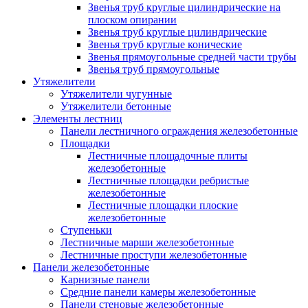
Звенья труб круглые цилиндрические на
плоском опирании
Звенья труб круглые цилиндрические
Звенья труб круглые конические
Звенья прямоугольные средней части трубы
Звенья труб прямоугольные
Утяжелители
Утяжелители чугунные
Утяжелители бетонные
Элементы лестниц
Панели лестничного ограждения железобетонные
Площадки
Лестничные площадочные плиты
железобетонные
Лестничные площадки ребристые
железобетонные
Лестничные площадки плоские
железобетонные
Ступеньки
Лестничные марши железобетонные
Лестничные проступи железобетонные
Панели железобетонные
Карнизные панели
Средние панели камеры железобетонные
Панели стеновые железобетонные