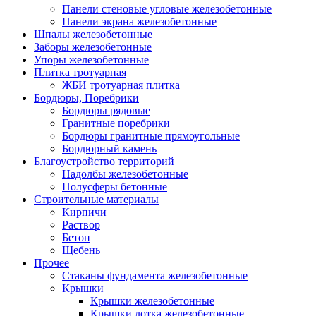
Панели стеновые угловые железобетонные
Панели экрана железобетонные
Шпалы железобетонные
Заборы железобетонные
Упоры железобетонные
Плитка тротуарная
ЖБИ тротуарная плитка
Бордюры, Поребрики
Бордюры рядовые
Гранитные поребрики
Бордюры гранитные прямоугольные
Бордюрный камень
Благоустройство территорий
Надолбы железобетонные
Полусферы бетонные
Строительные материалы
Кирпичи
Раствор
Бетон
Щебень
Прочее
Стаканы фундамента железобетонные
Крышки
Крышки железобетонные
Крышки лотка железобетонные