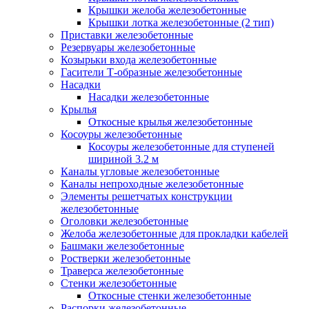
Крышки желоба железобетонные
Крышки лотка железобетонные (2 тип)
Приставки железобетонные
Резервуары железобетонные
Козырьки входа железобетонные
Гасители Т-образные железобетонные
Насадки
Насадки железобетонные
Крылья
Откосные крылья железобетонные
Косоуры железобетонные
Косоуры железобетонные для ступеней
шириной 3.2 м
Каналы угловые железобетонные
Каналы непроходные железобетонные
Элементы решетчатых конструкции
железобетонные
Оголовки железобетонные
Желоба железобетонные для прокладки кабелей
Башмаки железобетонные
Ростверки железобетонные
Траверса железобетонные
Стенки железобетонные
Откосные стенки железобетонные
Распорки железобетонные