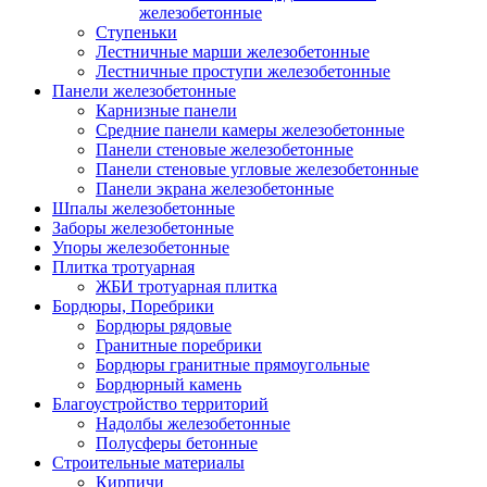
железобетонные
Ступеньки
Лестничные марши железобетонные
Лестничные проступи железобетонные
Панели железобетонные
Карнизные панели
Средние панели камеры железобетонные
Панели стеновые железобетонные
Панели стеновые угловые железобетонные
Панели экрана железобетонные
Шпалы железобетонные
Заборы железобетонные
Упоры железобетонные
Плитка тротуарная
ЖБИ тротуарная плитка
Бордюры, Поребрики
Бордюры рядовые
Гранитные поребрики
Бордюры гранитные прямоугольные
Бордюрный камень
Благоустройство территорий
Надолбы железобетонные
Полусферы бетонные
Строительные материалы
Кирпичи