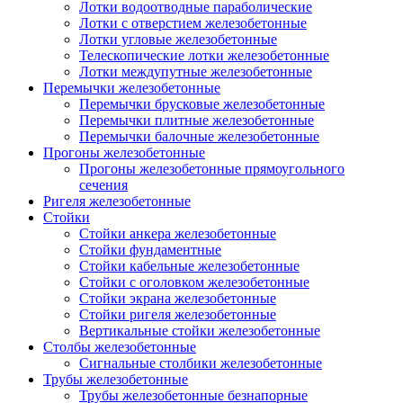
Лотки водоотводные параболические
Лотки с отверстием железобетонные
Лотки угловые железобетонные
Телескопические лотки железобетонные
Лотки междупутные железобетонные
Перемычки железобетонные
Перемычки брусковые железобетонные
Перемычки плитные железобетонные
Перемычки балочные железобетонные
Прогоны железобетонные
Прогоны железобетонные прямоугольного
сечения
Ригеля железобетонные
Стойки
Стойки анкера железобетонные
Стойки фундаментные
Стойки кабельные железобетонные
Стойки с оголовком железобетонные
Стойки экрана железобетонные
Стойки ригеля железобетонные
Вертикальные стойки железобетонные
Столбы железобетонные
Сигнальные столбики железобетонные
Трубы железобетонные
Трубы железобетонные безнапорные