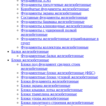
Фундаменты ЛЭП
Фундаменты трехлучевые железобетонные
Коробчатые фундаменты железобетонные
Фундаменты экрана железобетонные
Составные фундаменты железобетонные
Фундаменты башмака железобетонные
Фундаменты клиновидные железобетонные
Фундаменты с уширенной полкой
железобетонные
Фундаменты железобетонные втрамбованные в
грунт
Фундаменты коллектора железобетонные
Балки железобетонные
Фундаментные балки железобетонные
Блоки железобетонные
Блоки под фундамент средних стоек
железобетонные
Фундаментные блоки железобетонные (ФБС)
Фундаментные блоки угловой железобетонные
Блоки фундамента железобетонные
Блоки экрана железобетонные
Блоки крышки лотка железобетонные
Блоки трамплина железобетонные
Блоки упора железобетонные
Блоки пролетного строения железобетонные