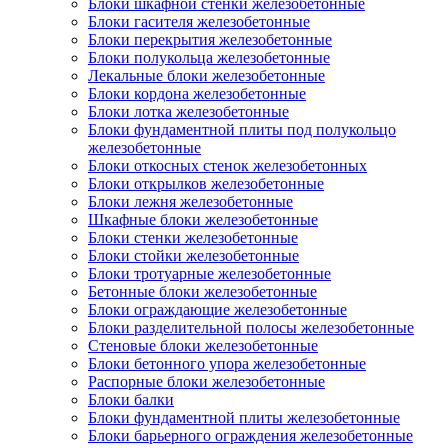
Блоки шкафной стенки железобетонные
Блоки гасителя железобетонные
Блоки перекрытия железобетонные
Блоки полукольца железобетонные
Лекальные блоки железобетонные
Блоки кордона железобетонные
Блоки лотка железобетонные
Блоки фундаментной плиты под полукольцо
железобетонные
Блоки откосных стенок железобетонных
Блоки открылков железобетонные
Блоки лежня железобетонные
Шкафные блоки железобетонные
Блоки стенки железобетонные
Блоки стойки железобетонные
Блоки тротуарные железобетонные
Бетонные блоки железобетонные
Блоки ограждающие железобетонные
Блоки разделительной полосы железобетонные
Стеновые блоки железобетонные
Блоки бетонного упора железобетонные
Распорные блоки железобетонные
Блоки балки
Блоки фундаментной плиты железобетонные
Блоки барьерного ограждения железобетонные