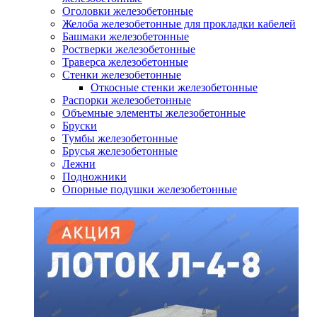
Оголовки железобетонные
Желоба железобетонные для прокладки кабелей
Башмаки железобетонные
Ростверки железобетонные
Траверса железобетонные
Стенки железобетонные
Откосные стенки железобетонные
Распорки железобетонные
Объемные элементы железобетонные
Бруски
Тумбы железобетонные
Брусья железобетонные
Лежни
Подножники
Опорные подушки железобетонные