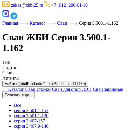
zakaz@zhbi25.ru
+7 (912) 280-01-10
Главная
Каталог
Сваи
Серия 3.500.1-1.162
Сваи ЖБИ Серия 3.500.1-
1.162
Тип
Подтип
Серия
Артикул
Найти ({{totalProducts ? totalProducts : 11745}})
← Каталог
Сваи-стойки
Сваи для опор ЛЭП
Сваи забивные
Показать еще...
Все
серия 3.501.1-153
серия 3.501.1-130
серия 3.407-157
серия 3.407.9-146