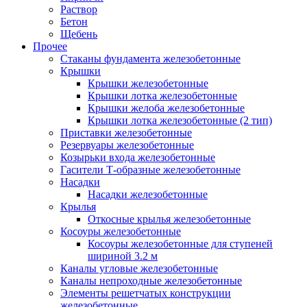
Раствор
Бетон
Щебень
Прочее
Стаканы фундамента железобетонные
Крышки
Крышки железобетонные
Крышки лотка железобетонные
Крышки желоба железобетонные
Крышки лотка железобетонные (2 тип)
Приставки железобетонные
Резервуары железобетонные
Козырьки входа железобетонные
Гасители Т-образные железобетонные
Насадки
Насадки железобетонные
Крылья
Откосные крылья железобетонные
Косоуры железобетонные
Косоуры железобетонные для ступеней
шириной 3.2 м
Каналы угловые железобетонные
Каналы непроходные железобетонные
Элементы решетчатых конструкции
железобетонные