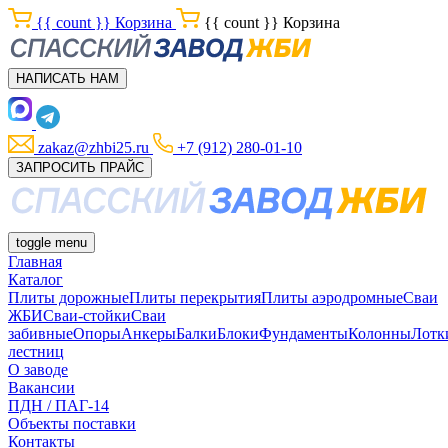
{{ count }}
Корзина
{{ count }}
Корзина
НАПИСАТЬ НАМ
zakaz@zhbi25.ru
+7 (912) 280-01-10
ЗАПРОСИТЬ ПРАЙС
toggle menu
Главная
Каталог
Плиты дорожные
Плиты перекрытия
Плиты аэродромные
Сваи
ЖБИ
Сваи-стойки
Сваи
забивные
Опоры
Анкеры
Балки
Блоки
Фундаменты
Колонны
Лотк
лестниц
О заводе
Вакансии
ПДН / ПАГ-14
Объекты поставки
Контакты