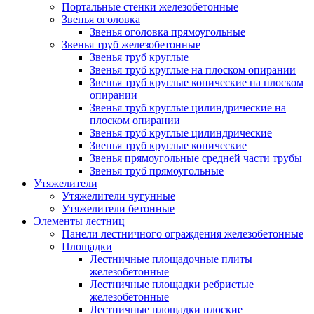
Портальные стенки железобетонные
Звенья оголовка
Звенья оголовка прямоугольные
Звенья труб железобетонные
Звенья труб круглые
Звенья труб круглые на плоском опирании
Звенья труб круглые конические на плоском
опирании
Звенья труб круглые цилиндрические на
плоском опирании
Звенья труб круглые цилиндрические
Звенья труб круглые конические
Звенья прямоугольные средней части трубы
Звенья труб прямоугольные
Утяжелители
Утяжелители чугунные
Утяжелители бетонные
Элементы лестниц
Панели лестничного ограждения железобетонные
Площадки
Лестничные площадочные плиты
железобетонные
Лестничные площадки ребристые
железобетонные
Лестничные площадки плоские