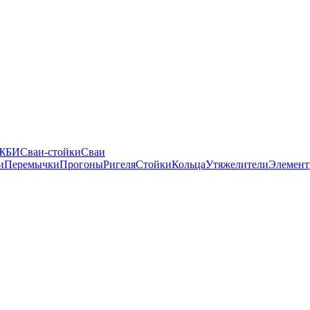
 ЖБИ
Сваи-стойки
Сваи
и
Перемычки
Прогоны
Ригеля
Стойки
Кольца
Утяжелители
Элемент