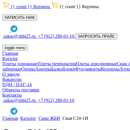
{{ count }}
Корзина
{{ count }}
Корзина
НАПИСАТЬ НАМ
zakaz@zhbi25.ru
+7 (912) 280-01-10
ЗАПРОСИТЬ ПРАЙС
toggle menu
Главная
Каталог
Плиты дорожные
Плиты перекрытия
Плиты аэродромные
Сваи
забивные
Опоры
Анкеры
Балки
Блоки
Фундаменты
Колонны
Лотк
О заводе
Вакансии
ПДН / ПАГ-14
Объекты поставки
Контакты
zakaz@zhbi25.ru
+7 (912) 280-01-10
Главная
Каталог
Сваи ЖБИ
Свая С10-1И