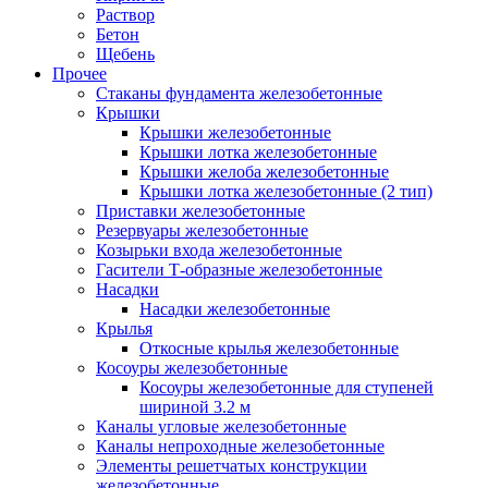
Раствор
Бетон
Щебень
Прочее
Стаканы фундамента железобетонные
Крышки
Крышки железобетонные
Крышки лотка железобетонные
Крышки желоба железобетонные
Крышки лотка железобетонные (2 тип)
Приставки железобетонные
Резервуары железобетонные
Козырьки входа железобетонные
Гасители Т-образные железобетонные
Насадки
Насадки железобетонные
Крылья
Откосные крылья железобетонные
Косоуры железобетонные
Косоуры железобетонные для ступеней
шириной 3.2 м
Каналы угловые железобетонные
Каналы непроходные железобетонные
Элементы решетчатых конструкции
железобетонные