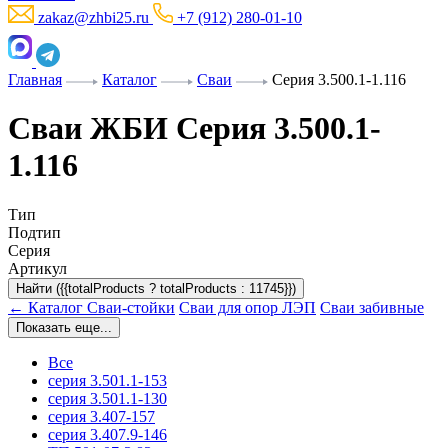
zakaz@zhbi25.ru
+7 (912) 280-01-10
Главная
Каталог
Сваи
Серия 3.500.1-1.116
Сваи ЖБИ Серия 3.500.1-
1.116
Тип
Подтип
Серия
Артикул
Найти ({{totalProducts ? totalProducts : 11745}})
← Каталог
Сваи-стойки
Сваи для опор ЛЭП
Сваи забивные
Показать еще...
Все
серия 3.501.1-153
серия 3.501.1-130
серия 3.407-157
серия 3.407.9-146