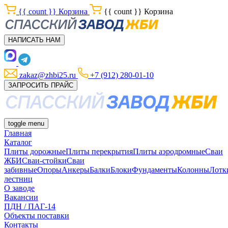
{{ count }}
Корзина
{{ count }}
Корзина
НАПИСАТЬ НАМ
zakaz@zhbi25.ru
+7 (912) 280-01-10
ЗАПРОСИТЬ ПРАЙС
toggle menu
Главная
Каталог
Плиты дорожные
Плиты перекрытия
Плиты аэродромные
Сваи
ЖБИ
Сваи-стойки
Сваи
забивные
Опоры
Анкеры
Балки
Блоки
Фундаменты
Колонны
Лотк
лестниц
О заводе
Вакансии
ПДН / ПАГ-14
Объекты поставки
Контакты