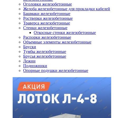
Оголовки железобетонные
Желоба железобетонные для прокладки кабелей
Башмаки железобетонные
Ростверки железобетонные
Траверса железобетонные
Стенки железобетонные
Откосные стенки железобетонные
Распорки железобетонные
Объемные элементы железобетонные
Бруски
Тумбы железобетонные
Брусья железобетонные
Лежни
Подножники
Опорные подушки железобетонные