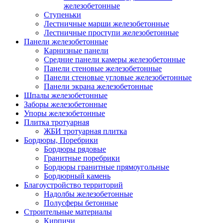
железобетонные
Ступеньки
Лестничные марши железобетонные
Лестничные проступи железобетонные
Панели железобетонные
Карнизные панели
Средние панели камеры железобетонные
Панели стеновые железобетонные
Панели стеновые угловые железобетонные
Панели экрана железобетонные
Шпалы железобетонные
Заборы железобетонные
Упоры железобетонные
Плитка тротуарная
ЖБИ тротуарная плитка
Бордюры, Поребрики
Бордюры рядовые
Гранитные поребрики
Бордюры гранитные прямоугольные
Бордюрный камень
Благоустройство территорий
Надолбы железобетонные
Полусферы бетонные
Строительные материалы
Кирпичи