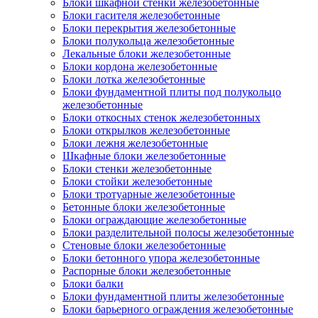
Блоки шкафной стенки железобетонные
Блоки гасителя железобетонные
Блоки перекрытия железобетонные
Блоки полукольца железобетонные
Лекальные блоки железобетонные
Блоки кордона железобетонные
Блоки лотка железобетонные
Блоки фундаментной плиты под полукольцо
железобетонные
Блоки откосных стенок железобетонных
Блоки открылков железобетонные
Блоки лежня железобетонные
Шкафные блоки железобетонные
Блоки стенки железобетонные
Блоки стойки железобетонные
Блоки тротуарные железобетонные
Бетонные блоки железобетонные
Блоки ограждающие железобетонные
Блоки разделительной полосы железобетонные
Стеновые блоки железобетонные
Блоки бетонного упора железобетонные
Распорные блоки железобетонные
Блоки балки
Блоки фундаментной плиты железобетонные
Блоки барьерного ограждения железобетонные