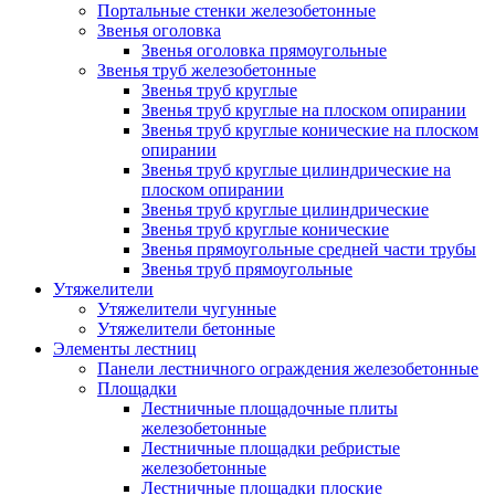
Портальные стенки железобетонные
Звенья оголовка
Звенья оголовка прямоугольные
Звенья труб железобетонные
Звенья труб круглые
Звенья труб круглые на плоском опирании
Звенья труб круглые конические на плоском
опирании
Звенья труб круглые цилиндрические на
плоском опирании
Звенья труб круглые цилиндрические
Звенья труб круглые конические
Звенья прямоугольные средней части трубы
Звенья труб прямоугольные
Утяжелители
Утяжелители чугунные
Утяжелители бетонные
Элементы лестниц
Панели лестничного ограждения железобетонные
Площадки
Лестничные площадочные плиты
железобетонные
Лестничные площадки ребристые
железобетонные
Лестничные площадки плоские