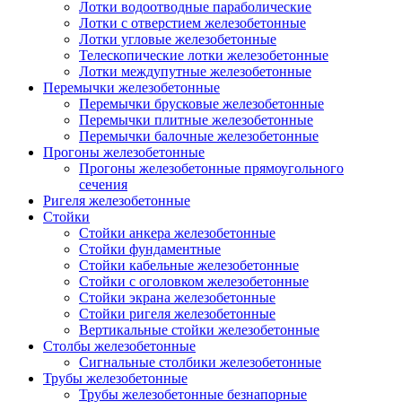
Лотки водоотводные параболические
Лотки с отверстием железобетонные
Лотки угловые железобетонные
Телескопические лотки железобетонные
Лотки междупутные железобетонные
Перемычки железобетонные
Перемычки брусковые железобетонные
Перемычки плитные железобетонные
Перемычки балочные железобетонные
Прогоны железобетонные
Прогоны железобетонные прямоугольного
сечения
Ригеля железобетонные
Стойки
Стойки анкера железобетонные
Стойки фундаментные
Стойки кабельные железобетонные
Стойки с оголовком железобетонные
Стойки экрана железобетонные
Стойки ригеля железобетонные
Вертикальные стойки железобетонные
Столбы железобетонные
Сигнальные столбики железобетонные
Трубы железобетонные
Трубы железобетонные безнапорные