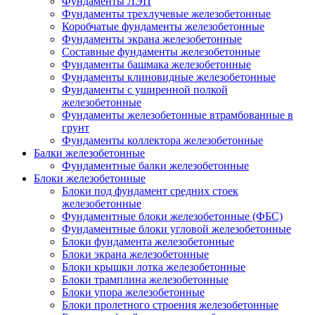
Фундаменты ЛЭП
Фундаменты трехлучевые железобетонные
Коробчатые фундаменты железобетонные
Фундаменты экрана железобетонные
Составные фундаменты железобетонные
Фундаменты башмака железобетонные
Фундаменты клиновидные железобетонные
Фундаменты с уширенной полкой
железобетонные
Фундаменты железобетонные втрамбованные в
грунт
Фундаменты коллектора железобетонные
Балки железобетонные
Фундаментные балки железобетонные
Блоки железобетонные
Блоки под фундамент средних стоек
железобетонные
Фундаментные блоки железобетонные (ФБС)
Фундаментные блоки угловой железобетонные
Блоки фундамента железобетонные
Блоки экрана железобетонные
Блоки крышки лотка железобетонные
Блоки трамплина железобетонные
Блоки упора железобетонные
Блоки пролетного строения железобетонные