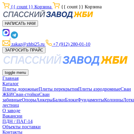
{{ count }}
Корзина
{{ count }}
Корзина
НАПИСАТЬ НАМ
zakaz@zhbi25.ru
+7 (912) 280-01-10
ЗАПРОСИТЬ ПРАЙС
toggle menu
Главная
Каталог
Плиты дорожные
Плиты перекрытия
Плиты аэродромные
Сваи
ЖБИ
Сваи-стойки
Сваи
забивные
Опоры
Анкеры
Балки
Блоки
Фундаменты
Колонны
Лотк
лестниц
О заводе
Вакансии
ПДН / ПАГ-14
Объекты поставки
Контакты