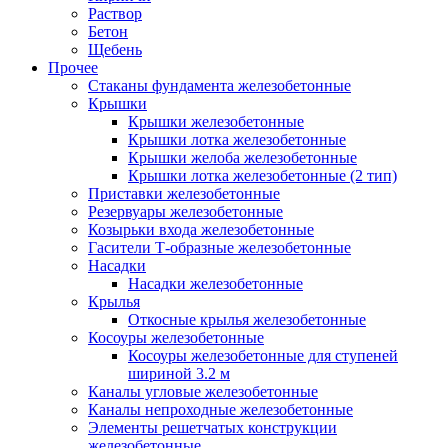
Раствор
Бетон
Щебень
Прочее
Стаканы фундамента железобетонные
Крышки
Крышки железобетонные
Крышки лотка железобетонные
Крышки желоба железобетонные
Крышки лотка железобетонные (2 тип)
Приставки железобетонные
Резервуары железобетонные
Козырьки входа железобетонные
Гасители Т-образные железобетонные
Насадки
Насадки железобетонные
Крылья
Откосные крылья железобетонные
Косоуры железобетонные
Косоуры железобетонные для ступеней
шириной 3.2 м
Каналы угловые железобетонные
Каналы непроходные железобетонные
Элементы решетчатых конструкции
железобетонные