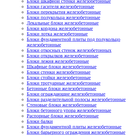
Блоки шкафной стенки железобетонные
Блоки гасителя железобетонные
Блоки перекрытия железобетонные
Блоки полукольца железобетонные
Лекальные блоки железобетонные
Блоки кордона железобетонные
Блоки лотка железобетонные
Блоки фундаментной плиты под полукольцо
железобетонные
Блоки откосных стенок железобетонных
Блоки открылков железобетонные
Блоки лежня железобетонные
Шкафные блоки железобетонные
Блоки стенки железобетонные
Блоки стойки железобетонные
Блоки тротуарные железобетонные
Бетонные блоки железобетонные
Блоки ограждающие железобетонные
Блоки разделительной полосы железобетонные
Стеновые блоки железобетонные
Блоки бетонного упора железобетонные
Распорные блоки железобетонные
Блоки балки
Блоки фундаментной плиты железобетонные
Блоки барьерного ограждения железобетонные