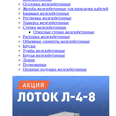
Оголовки железобетонные
Желоба железобетонные для прокладки кабелей
Башмаки железобетонные
Ростверки железобетонные
Траверса железобетонные
Стенки железобетонные
Откосные стенки железобетонные
Распорки железобетонные
Объемные элементы железобетонные
Бруски
Тумбы железобетонные
Брусья железобетонные
Лежни
Подножники
Опорные подушки железобетонные