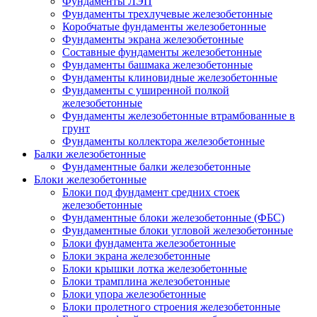
Фундаменты ЛЭП
Фундаменты трехлучевые железобетонные
Коробчатые фундаменты железобетонные
Фундаменты экрана железобетонные
Составные фундаменты железобетонные
Фундаменты башмака железобетонные
Фундаменты клиновидные железобетонные
Фундаменты с уширенной полкой
железобетонные
Фундаменты железобетонные втрамбованные в
грунт
Фундаменты коллектора железобетонные
Балки железобетонные
Фундаментные балки железобетонные
Блоки железобетонные
Блоки под фундамент средних стоек
железобетонные
Фундаментные блоки железобетонные (ФБС)
Фундаментные блоки угловой железобетонные
Блоки фундамента железобетонные
Блоки экрана железобетонные
Блоки крышки лотка железобетонные
Блоки трамплина железобетонные
Блоки упора железобетонные
Блоки пролетного строения железобетонные