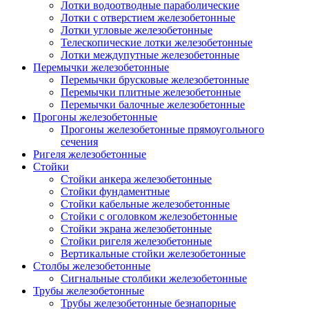
Лотки водоотводные параболические
Лотки с отверстием железобетонные
Лотки угловые железобетонные
Телескопические лотки железобетонные
Лотки междупутные железобетонные
Перемычки железобетонные
Перемычки брусковые железобетонные
Перемычки плитные железобетонные
Перемычки балочные железобетонные
Прогоны железобетонные
Прогоны железобетонные прямоугольного
сечения
Ригеля железобетонные
Стойки
Стойки анкера железобетонные
Стойки фундаментные
Стойки кабельные железобетонные
Стойки с оголовком железобетонные
Стойки экрана железобетонные
Стойки ригеля железобетонные
Вертикальные стойки железобетонные
Столбы железобетонные
Сигнальные столбики железобетонные
Трубы железобетонные
Трубы железобетонные безнапорные