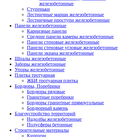
железобетонные
Ступеньки
Лестничные марши железобетонные
Лестничные проступи железобетонные
Панели железобетонные
Карнизные панели
Средние панели камеры железобетонные
Панели стеновые железобетонные
Панели стеновые угловые железобетонные
Панели экрана железобетонные
Шпалы железобетонные
Заборы железобетонные
Упоры железобетонные
Плитка тротуарная
ЖБИ тротуарная плитка
Бордюры, Поребрики
Бордюры рядовые
Гранитные поребрики
Бордюры гранитные прямоугольные
Бордюрный камень
Благоустройство территорий
Надолбы железобетонные
Полусферы бетонные
Строительные материалы
Кирпичи