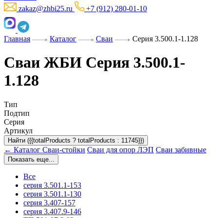
zakaz@zhbi25.ru
+7 (912) 280-01-10
Главная
Каталог
Сваи
Серия 3.500.1-1.128
Сваи ЖБИ Серия 3.500.1-
1.128
Тип
Подтип
Серия
Артикул
Найти ({{totalProducts ? totalProducts : 11745}})
← Каталог
Сваи-стойки
Сваи для опор ЛЭП
Сваи забивные
Показать еще...
Все
серия 3.501.1-153
серия 3.501.1-130
серия 3.407-157
серия 3.407.9-146