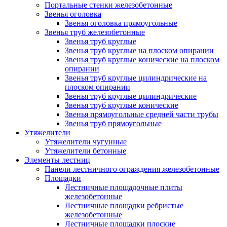
Портальные стенки железобетонные
Звенья оголовка
Звенья оголовка прямоугольные
Звенья труб железобетонные
Звенья труб круглые
Звенья труб круглые на плоском опирании
Звенья труб круглые конические на плоском
опирании
Звенья труб круглые цилиндрические на
плоском опирании
Звенья труб круглые цилиндрические
Звенья труб круглые конические
Звенья прямоугольные средней части трубы
Звенья труб прямоугольные
Утяжелители
Утяжелители чугунные
Утяжелители бетонные
Элементы лестниц
Панели лестничного ограждения железобетонные
Площадки
Лестничные площадочные плиты
железобетонные
Лестничные площадки ребристые
железобетонные
Лестничные площадки плоские