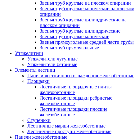
Звенья труб круглые на плоском опирании
Звенья труб круглые конические на плоском
опирании
Звенья труб круглые цилиндрические на
плоском опирании
Звенья труб круглые цилиндрические
Звенья труб круглые конические
Звенья прямоугольные средней части трубы
Звенья труб прямоугольные
Утяжелители
Утяжелители чугунные
Утяжелители бетонные
Элементы лестниц
Панели лестничного ограждения железобетонные
Площадки
Лестничные площадочные плиты
железобетонные
Лестничные площадки ребристые
железобетонные
Лестничные площадки плоские
железобетонные
Ступеньки
Лестничные марши железобетонные
Лестничные проступи железобетонные
Панели железобетонные