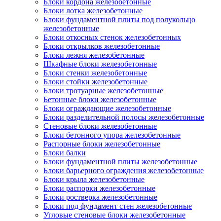
Блоки кордона железобетонные
Блоки лотка железобетонные
Блоки фундаментной плиты под полукольцо
железобетонные
Блоки откосных стенок железобетонных
Блоки открылков железобетонные
Блоки лежня железобетонные
Шкафные блоки железобетонные
Блоки стенки железобетонные
Блоки стойки железобетонные
Блоки тротуарные железобетонные
Бетонные блоки железобетонные
Блоки ограждающие железобетонные
Блоки разделительной полосы железобетонные
Стеновые блоки железобетонные
Блоки бетонного упора железобетонные
Распорные блоки железобетонные
Блоки балки
Блоки фундаментной плиты железобетонные
Блоки барьерного ограждения железобетонные
Блоки крыла железобетонные
Блоки распорки железобетонные
Блоки ростверка железобетонные
Блоки под фундамент стен железобетонные
Угловые стеновые блоки железобетонные