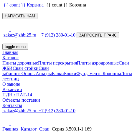
{{ count }}
Корзина
{{ count }}
Корзина
НАПИСАТЬ НАМ
zakaz@zhbi25.ru
+7 (912) 280-01-10
ЗАПРОСИТЬ ПРАЙС
toggle menu
Главная
Каталог
Плиты дорожные
Плиты перекрытия
Плиты аэродромные
Сваи
ЖБИ
Сваи-стойки
Сваи
забивные
Опоры
Анкеры
Балки
Блоки
Фундаменты
Колонны
Лотк
лестниц
О заводе
Вакансии
ПДН / ПАГ-14
Объекты поставки
Контакты
zakaz@zhbi25.ru
+7 (912) 280-01-10
Главная
Каталог
Сваи
Серия 3.500.1-1.169