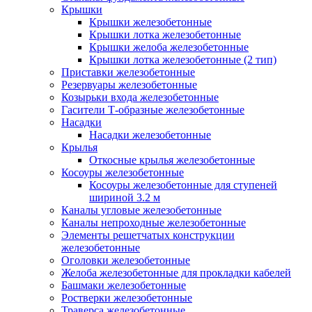
Крышки
Крышки железобетонные
Крышки лотка железобетонные
Крышки желоба железобетонные
Крышки лотка железобетонные (2 тип)
Приставки железобетонные
Резервуары железобетонные
Козырьки входа железобетонные
Гасители Т-образные железобетонные
Насадки
Насадки железобетонные
Крылья
Откосные крылья железобетонные
Косоуры железобетонные
Косоуры железобетонные для ступеней
шириной 3.2 м
Каналы угловые железобетонные
Каналы непроходные железобетонные
Элементы решетчатых конструкции
железобетонные
Оголовки железобетонные
Желоба железобетонные для прокладки кабелей
Башмаки железобетонные
Ростверки железобетонные
Траверса железобетонные