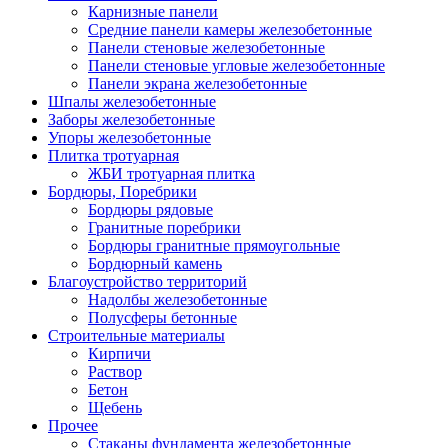
Карнизные панели
Средние панели камеры железобетонные
Панели стеновые железобетонные
Панели стеновые угловые железобетонные
Панели экрана железобетонные
Шпалы железобетонные
Заборы железобетонные
Упоры железобетонные
Плитка тротуарная
ЖБИ тротуарная плитка
Бордюры, Поребрики
Бордюры рядовые
Гранитные поребрики
Бордюры гранитные прямоугольные
Бордюрный камень
Благоустройство территорий
Надолбы железобетонные
Полусферы бетонные
Строительные материалы
Кирпичи
Раствор
Бетон
Щебень
Прочее
Стаканы фундамента железобетонные