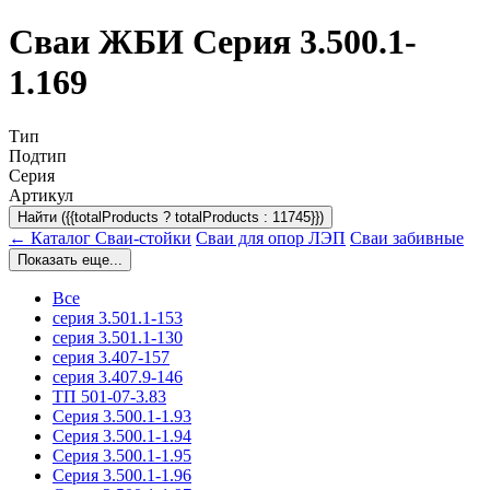
Сваи ЖБИ Серия 3.500.1-
1.169
Тип
Подтип
Серия
Артикул
Найти ({{totalProducts ? totalProducts : 11745}})
← Каталог
Сваи-стойки
Сваи для опор ЛЭП
Сваи забивные
Показать еще...
Все
серия 3.501.1-153
серия 3.501.1-130
серия 3.407-157
серия 3.407.9-146
ТП 501-07-3.83
Серия 3.500.1-1.93
Серия 3.500.1-1.94
Серия 3.500.1-1.95
Серия 3.500.1-1.96