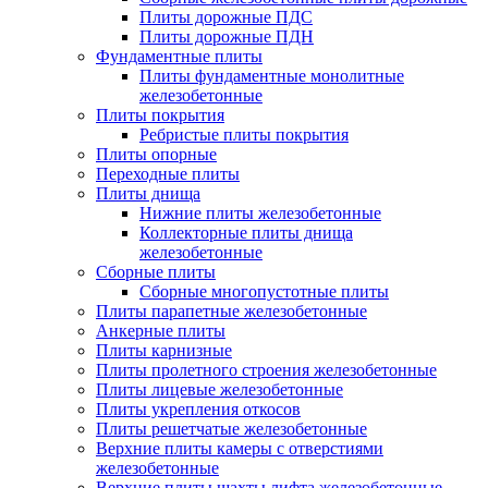
Плиты дорожные ПДС
Плиты дорожные ПДН
Фундаментные плиты
Плиты фундаментные монолитные
железобетонные
Плиты покрытия
Ребристые плиты покрытия
Плиты опорные
Переходные плиты
Плиты днища
Нижние плиты железобетонные
Коллекторные плиты днища
железобетонные
Сборные плиты
Сборные многопустотные плиты
Плиты парапетные железобетонные
Анкерные плиты
Плиты карнизные
Плиты пролетного строения железобетонные
Плиты лицевые железобетонные
Плиты укрепления откосов
Плиты решетчатые железобетонные
Верхние плиты камеры с отверстиями
железобетонные
Верхние плиты шахты лифта железобетонные