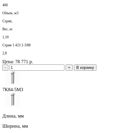
400
Объем, м3
Серия,
Вес, кг
1,10
Серия 1.423.1-3/88
2,8
Цена:
78 771 р.
-
+
В корзину
7К84-5М3
Длина, мм
Ширина, мм