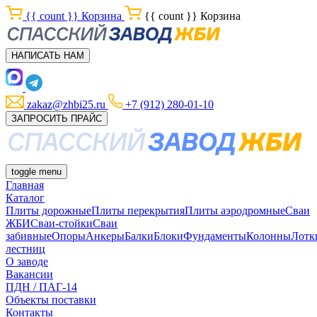
{{ count }}
Корзина
{{ count }}
Корзина
НАПИСАТЬ НАМ
zakaz@zhbi25.ru
+7 (912) 280-01-10
ЗАПРОСИТЬ ПРАЙС
toggle menu
Главная
Каталог
Плиты дорожные
Плиты перекрытия
Плиты аэродромные
Сваи
ЖБИ
Сваи-стойки
Сваи
забивные
Опоры
Анкеры
Балки
Блоки
Фундаменты
Колонны
Лотк
лестниц
О заводе
Вакансии
ПДН / ПАГ-14
Объекты поставки
Контакты