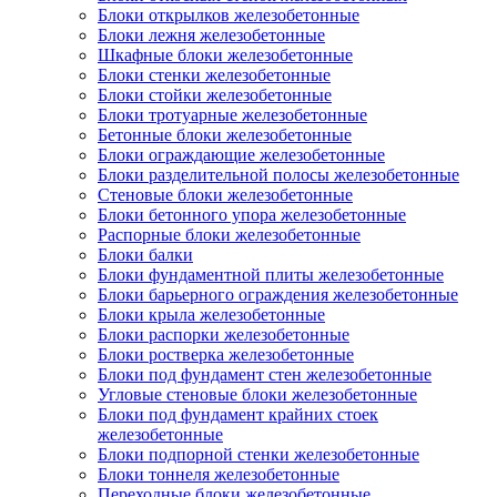
Блоки открылков железобетонные
Блоки лежня железобетонные
Шкафные блоки железобетонные
Блоки стенки железобетонные
Блоки стойки железобетонные
Блоки тротуарные железобетонные
Бетонные блоки железобетонные
Блоки ограждающие железобетонные
Блоки разделительной полосы железобетонные
Стеновые блоки железобетонные
Блоки бетонного упора железобетонные
Распорные блоки железобетонные
Блоки балки
Блоки фундаментной плиты железобетонные
Блоки барьерного ограждения железобетонные
Блоки крыла железобетонные
Блоки распорки железобетонные
Блоки ростверка железобетонные
Блоки под фундамент стен железобетонные
Угловые стеновые блоки железобетонные
Блоки под фундамент крайних стоек
железобетонные
Блоки подпорной стенки железобетонные
Блоки тоннеля железобетонные
Переходные блоки железобетонные