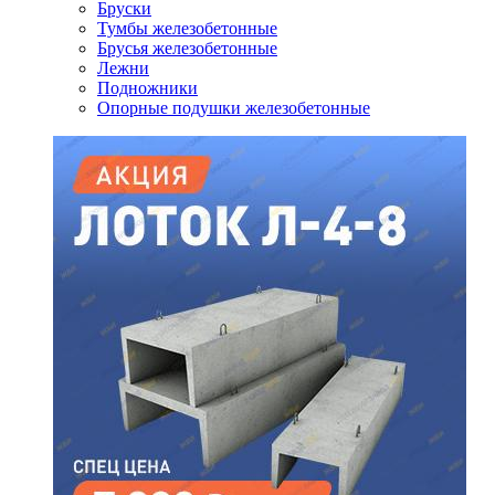
Бруски
Тумбы железобетонные
Брусья железобетонные
Лежни
Подножники
Опорные подушки железобетонные