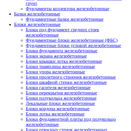
грунт
Фундаменты коллектора железобетонные
Балки железобетонные
Фундаментные балки железобетонные
Блоки железобетонные
Блоки под фундамент средних стоек
железобетонные
Фундаментные блоки железобетонные (ФБС)
Фундаментные блоки угловой железобетонные
Блоки фундамента железобетонные
Блоки экрана железобетонные
Блоки крышки лотка железобетонные
Блоки трамплина железобетонные
Блоки упора железобетонные
Блоки пролетного строения железобетонные
Блоки шкафной стенки железобетонные
Блоки гасителя железобетонные
Блоки перекрытия железобетонные
Блоки полукольца железобетонные
Лекальные блоки железобетонные
Блоки кордона железобетонные
Блоки лотка железобетонные
Блоки фундаментной плиты под полукольцо
железобетонные
Блоки откосных стенок железобетонных