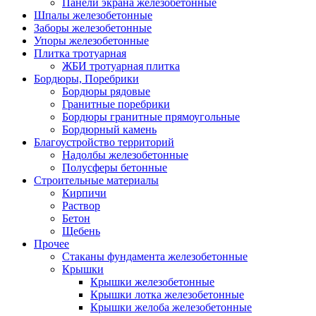
Панели экрана железобетонные
Шпалы железобетонные
Заборы железобетонные
Упоры железобетонные
Плитка тротуарная
ЖБИ тротуарная плитка
Бордюры, Поребрики
Бордюры рядовые
Гранитные поребрики
Бордюры гранитные прямоугольные
Бордюрный камень
Благоустройство территорий
Надолбы железобетонные
Полусферы бетонные
Строительные материалы
Кирпичи
Раствор
Бетон
Щебень
Прочее
Стаканы фундамента железобетонные
Крышки
Крышки железобетонные
Крышки лотка железобетонные
Крышки желоба железобетонные