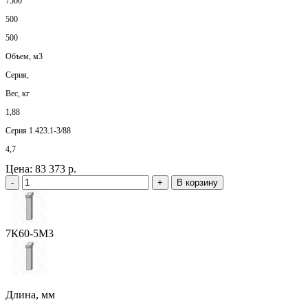
7500
500
500
Объем, м3
Серия,
Вес, кг
1,88
Серия 1.423.1-3/88
4,7
Цена:
83 373 р.
-
+
В корзину
7К60-5М3
Длина, мм