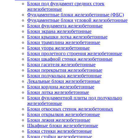
Блоки под фундамент средних стоек
железобетонные
Фундаментные блоки железобетонные (ФБС)
Фундаментные блоки угловой железобетонные
Блоки фундамента железобетонные
Блоки экрана железобетонные
Блоки крышки лотка железобетонные
Блоки трамплина железобетонные
Блоки упора железобетонные
Блоки пролетного строения железобетонные
Блоки шкафной стенки железобетонные
Блоки гасителя железобетонные
Блоки перекрытия железобетонные
Блоки полукольца железобетонные
Лекальные блоки железобетонные
Блоки кордона железобетонные
Блоки лотка железобетонные
Блоки фундаментной плиты под полукольцо
железобетонные
Блоки откосных стенок железобетонных
Блоки открылков железобетонные
Блоки лежня железобетонные
Шкафные блоки железобетонные
Блоки стенки железобетонные
Блоки стойки железобетонные