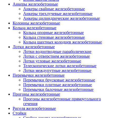
Анкеры железобетонные
Анкеры свайные железобетонные
Анкеры трехлучевые железобетонные
Анкеры цилиндрические железобетонные
Колонны железобетонные
Кольца железобетонные
Кольца опорные железобетонные
Кольца стеновые железобетонные
Кольца шахтных колодцев железобетонные
Лотки железобетонные
Лотки водоотводные параболические
Лотки с отверстием железобетонные
Лотки угловые железобетонные
Телескопические лотки железобетонные
Лотки междупутные железобетонные
Перемычки железобетонные
Перемычки брусковые железобетонные
Перемычки плитные железобетонные
Перемычки балочные железобетонные
Прогоны железобетонные
Прогоны железобетонные прямоугольного
сечения
Ригеля железобетонные
Стойки
Стойки анкера железобетонные