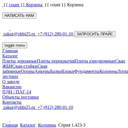
{{ count }}
Корзина
{{ count }}
Корзина
НАПИСАТЬ НАМ
zakaz@zhbi25.ru
+7 (912) 280-01-10
ЗАПРОСИТЬ ПРАЙС
toggle menu
Главная
Каталог
Плиты дорожные
Плиты перекрытия
Плиты аэродромные
Сваи
ЖБИ
Сваи-стойки
Сваи
забивные
Опоры
Анкеры
Балки
Блоки
Фундаменты
Колонны
Лотк
лестниц
О заводе
Вакансии
ПДН / ПАГ-14
Объекты поставки
Контакты
zakaz@zhbi25.ru
+7 (912) 280-01-10
Главная
Каталог
Колонны
Серия 1.423-3