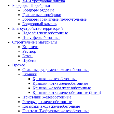
ЖБИ тротуарная плитка
Бордюры, Поребрики
Бордюры рядовые
Гранитные поребрики
Бордюры гранитные прямоугольные
Бордюрный камень
Благоустройство территорий
Надолбы железобетонные
Полусферы бетонные
Строительные материалы
Кирпичи
Раствор
Бетон
Щебень
Прочее
Стаканы фундамента железобетонные
Крышки
Крышки железобетонные
Крышки лотка железобетонные
Крышки желоба железобетонные
Крышки лотка железобетонные (2 тип)
Приставки железобетонные
Резервуары железобетонные
Козырьки входа железобетонные
Гасители Т-образные железобетонные