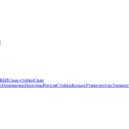
 ЖБИ
Сваи-стойки
Сваи
и
Перемычки
Прогоны
Ригеля
Стойки
Кольца
Утяжелители
Элемент