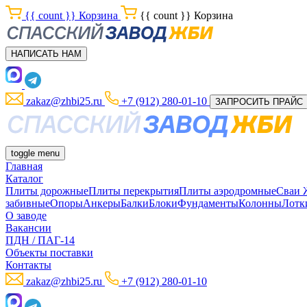
{{ count }}
Корзина
{{ count }}
Корзина
НАПИСАТЬ НАМ
zakaz@zhbi25.ru
+7 (912) 280-01-10
ЗАПРОСИТЬ ПРАЙС
toggle menu
Главная
Каталог
Плиты дорожные
Плиты перекрытия
Плиты аэродромные
Сваи
забивные
Опоры
Анкеры
Балки
Блоки
Фундаменты
Колонны
Лотк
О заводе
Вакансии
ПДН / ПАГ-14
Объекты поставки
Контакты
zakaz@zhbi25.ru
+7 (912) 280-01-10