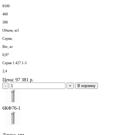
8100
400
300
Объем, м3
Серия,
Вес, кг
0,97
Серия 1.427.1-3
2,4
Цена:
97 381 р.
-
+
В корзину
6КФ76-1
Длина, мм