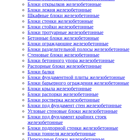
Блоки открылков железобетонные
Блоки лежня железобетонные
Шкафные блоки железобетонные
Блоки стенки железобетонные
Блоки стойки железобетонные
Блоки тротуарные железобетонные
Бетонные блоки железобетонные
Блоки ограждающие железобетонные
Блоки разделительной полосы железобетонные
Стеновые блоки железобетонные
Блоки бетонного упора железобетонные
Распорные блоки железобетонные
Блоки балки
Блоки фундаментной плиты железобетонные
Блоки барьерного ограждения железобетонные
Блоки крыла железобетонные
Блоки распорки железобетонные
Блоки ростверка железобетонные
Блоки под фундамент стен железобетонные
Угловые стеновые блоки железобетонные
Блоки под фундамент крайних стоек
железобетонные
Блоки подпорной стенки железобетонные
Блоки тоннеля железобетонные
Переходные блоки железобетонные