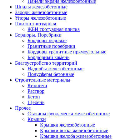
Панели экрана железобетонные
Шпалы железобетонные
Заборы железобетонные
Упоры железобетонные
Плитка тротуарная
ЖБИ тротуарная плитка
Бордюры, Поребрики
Бордюры рядовые
Гранитные поребрики
Бордюры гранитные прямоугольные
Бордюрный камень
Благоустройство территорий
Надолбы железобетонные
Полусферы бетонные
Строительные материалы
Кирпичи
Раствор
Бетон
Щебень
Прочее
Стаканы фундамента железобетонные
Крышки
Крышки железобетонные
Крышки лотка железобетонные
Крышки желоба железобетонные