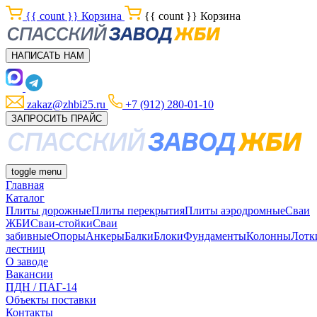
{{ count }}
Корзина
{{ count }}
Корзина
НАПИСАТЬ НАМ
zakaz@zhbi25.ru
+7 (912) 280-01-10
ЗАПРОСИТЬ ПРАЙС
toggle menu
Главная
Каталог
Плиты дорожные
Плиты перекрытия
Плиты аэродромные
Сваи
ЖБИ
Сваи-стойки
Сваи
забивные
Опоры
Анкеры
Балки
Блоки
Фундаменты
Колонны
Лотк
лестниц
О заводе
Вакансии
ПДН / ПАГ-14
Объекты поставки
Контакты