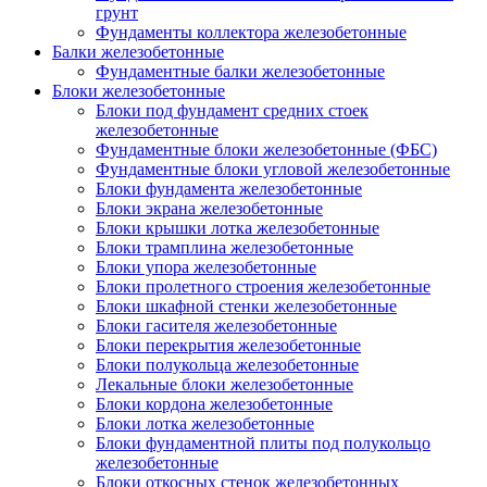
грунт
Фундаменты коллектора железобетонные
Балки железобетонные
Фундаментные балки железобетонные
Блоки железобетонные
Блоки под фундамент средних стоек
железобетонные
Фундаментные блоки железобетонные (ФБС)
Фундаментные блоки угловой железобетонные
Блоки фундамента железобетонные
Блоки экрана железобетонные
Блоки крышки лотка железобетонные
Блоки трамплина железобетонные
Блоки упора железобетонные
Блоки пролетного строения железобетонные
Блоки шкафной стенки железобетонные
Блоки гасителя железобетонные
Блоки перекрытия железобетонные
Блоки полукольца железобетонные
Лекальные блоки железобетонные
Блоки кордона железобетонные
Блоки лотка железобетонные
Блоки фундаментной плиты под полукольцо
железобетонные
Блоки откосных стенок железобетонных