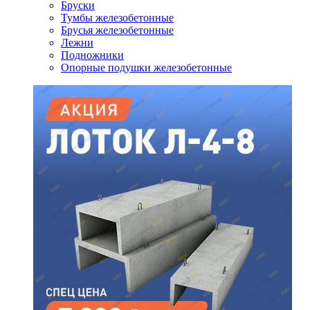
Бруски
Тумбы железобетонные
Брусья железобетонные
Лежни
Подножники
Опорные подушки железобетонные