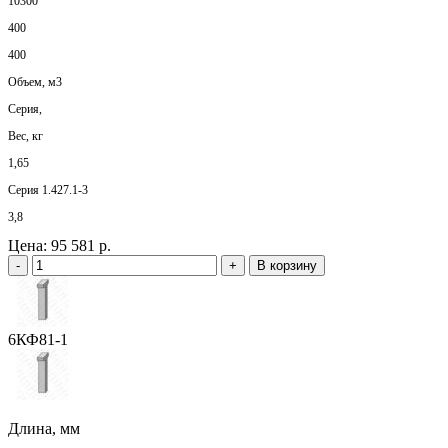
10300
400
400
Объем, м3
Серия,
Вес, кг
1,65
Серия 1.427.1-3
3,8
Цена:
95 581 р.
-
+
В корзину
6КФ81-1
Длина, мм