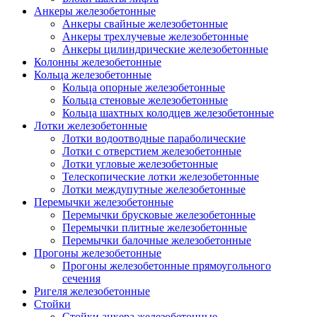
Анкеры железобетонные
Анкеры свайные железобетонные
Анкеры трехлучевые железобетонные
Анкеры цилиндрические железобетонные
Колонны железобетонные
Кольца железобетонные
Кольца опорные железобетонные
Кольца стеновые железобетонные
Кольца шахтных колодцев железобетонные
Лотки железобетонные
Лотки водоотводные параболические
Лотки с отверстием железобетонные
Лотки угловые железобетонные
Телескопические лотки железобетонные
Лотки междупутные железобетонные
Перемычки железобетонные
Перемычки брусковые железобетонные
Перемычки плитные железобетонные
Перемычки балочные железобетонные
Прогоны железобетонные
Прогоны железобетонные прямоугольного
сечения
Ригеля железобетонные
Стойки
Стойки анкера железобетонные