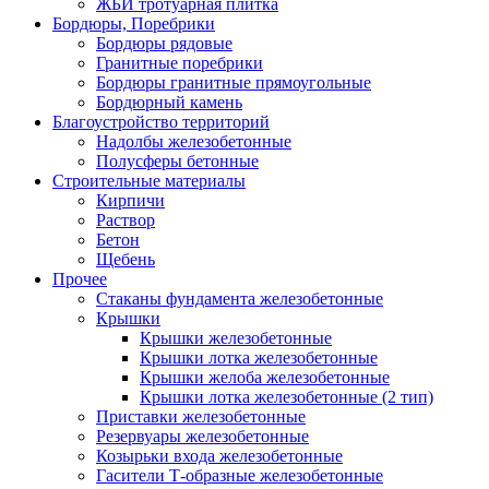
ЖБИ тротуарная плитка
Бордюры, Поребрики
Бордюры рядовые
Гранитные поребрики
Бордюры гранитные прямоугольные
Бордюрный камень
Благоустройство территорий
Надолбы железобетонные
Полусферы бетонные
Строительные материалы
Кирпичи
Раствор
Бетон
Щебень
Прочее
Стаканы фундамента железобетонные
Крышки
Крышки железобетонные
Крышки лотка железобетонные
Крышки желоба железобетонные
Крышки лотка железобетонные (2 тип)
Приставки железобетонные
Резервуары железобетонные
Козырьки входа железобетонные
Гасители Т-образные железобетонные