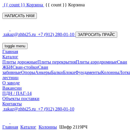
{{ count }}
Корзина
{{ count }}
Корзина
НАПИСАТЬ НАМ
zakaz@zhbi25.ru
+7 (912) 280-01-10
ЗАПРОСИТЬ ПРАЙС
toggle menu
Главная
Каталог
Плиты дорожные
Плиты перекрытия
Плиты аэродромные
Сваи
ЖБИ
Сваи-стойки
Сваи
забивные
Опоры
Анкеры
Балки
Блоки
Фундаменты
Колонны
Лотк
лестниц
О заводе
Вакансии
ПДН / ПАГ-14
Объекты поставки
Контакты
zakaz@zhbi25.ru
+7 (912) 280-01-10
Главная
Каталог
Колонны
Шифр 2119РЧ