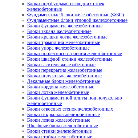
Блоки под фундамент средних стоек
железобетонные
Фундаментные блоки железобетонные (ФБС)
Фундаментные блоки угловой железобетонные
Блоки фундамента железобетонные
Блоки экрана железобетонные
Блоки крышки лотка железобетонные
Блоки трамплина железобетонные
Блоки упора железобетонные
Блоки пролетного строения железобетонные
Блоки шкафной стенки железобетонные
Блоки гасителя железобетонные
Блоки перекрытия железобетонные
Блоки полукольца железобетонные
Лекальные блоки железобетонные
Блоки кордона железобетонные
Блоки лотка железобетонные
Блоки фундаментной плиты под полукольцо
железобетонные
Блоки откосных стенок железобетонных
Блоки открылков железобетонные
Блоки лежня железобетонные
Шкафные блоки железобетонные
Блоки стенки железобетонные
Блоки стойки железобетонные