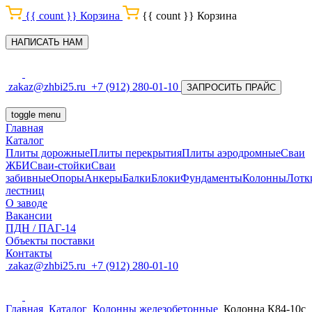
{{ count }}
Корзина
{{ count }}
Корзина
НАПИСАТЬ НАМ
zakaz@zhbi25.ru
+7 (912) 280-01-10
ЗАПРОСИТЬ ПРАЙС
toggle menu
Главная
Каталог
Плиты дорожные
Плиты перекрытия
Плиты аэродромные
Сваи
ЖБИ
Сваи-стойки
Сваи
забивные
Опоры
Анкеры
Балки
Блоки
Фундаменты
Колонны
Лотк
лестниц
О заводе
Вакансии
ПДН / ПАГ-14
Объекты поставки
Контакты
zakaz@zhbi25.ru
+7 (912) 280-01-10
Главная
Каталог
Колонны железобетонные
Колонна К84-10с