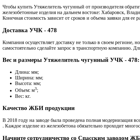
Чтобы купить Утяжелитель чугунный от производителя обратит
железобетонные изделия на дальнем востоке: Хабаровск, Влад
Конечная стоимость зависит от сроков и объема заявки для ее
Доставка УЧК - 478
Компания осуществляет доставку не только в своем регионе, н
самостоятельно сделайте запрос в транспортную компанию. Для
Вес и размеры Утяжелитель чугунный УЧК - 478:
Длина: мм;
Ширина: мм;
Высота: мм;
3
Объем: м
;
Вес: кг.
Качество ЖБИ продукции
В 2018 году на заводе была проведена полная модернизация вс
. Каждое изделие из железобетона обязательно проходит много
Начните сотрудничество со Cпасским заводом ЖБ