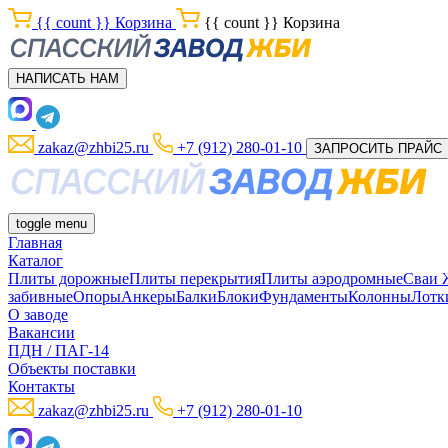
{{ count }}
Корзина
{{ count }}
Корзина
НАПИСАТЬ НАМ
zakaz@zhbi25.ru
+7 (912) 280-01-10
ЗАПРОСИТЬ ПРАЙС
toggle menu
Главная
Каталог
Плиты дорожные
Плиты перекрытия
Плиты аэродромные
Сваи
забивные
Опоры
Анкеры
Балки
Блоки
Фундаменты
Колонны
Лотк
О заводе
Вакансии
ПДН / ПАГ-14
Объекты поставки
Контакты
zakaz@zhbi25.ru
+7 (912) 280-01-10