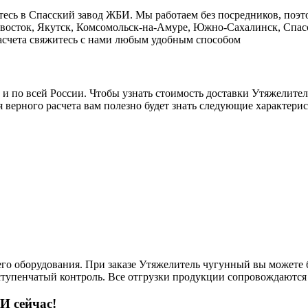
есь в Cпасский завод ЖБИ. Мы работаем без посредников, поэт
ивосток, Якутск, Комсомольск-на-Амуре, Южно-Сахалинск, Спасс
 расчета свяжитесь с нами любым удобным способом
о и по всей России. Чтобы узнать стоимость доставки Утяжелит
 верного расчета вам полезно будет знать следующие характерис
его оборудования. При заказе Утяжелитель чугунный вы можете 
ступенчатый контроль. Все отгрузки продукции сопровождаются 
И сейчас!