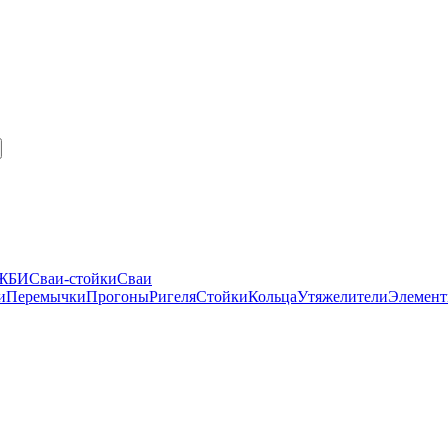
 ЖБИ
Сваи-стойки
Сваи
и
Перемычки
Прогоны
Ригеля
Стойки
Кольца
Утяжелители
Элемент