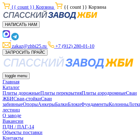
{{ count }}
Корзина
{{ count }}
Корзина
НАПИСАТЬ НАМ
zakaz@zhbi25.ru
+7 (912) 280-01-10
ЗАПРОСИТЬ ПРАЙС
toggle menu
Главная
Каталог
Плиты дорожные
Плиты перекрытия
Плиты аэродромные
Сваи
ЖБИ
Сваи-стойки
Сваи
забивные
Опоры
Анкеры
Балки
Блоки
Фундаменты
Колонны
Лотк
лестниц
О заводе
Вакансии
ПДН / ПАГ-14
Объекты поставки
Контакты