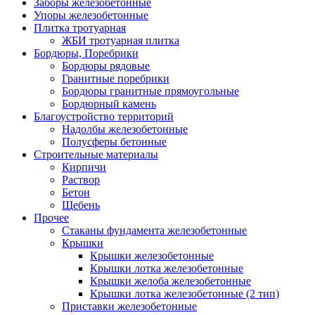
Заборы железобетонные
Упоры железобетонные
Плитка тротуарная
ЖБИ тротуарная плитка
Бордюры, Поребрики
Бордюры рядовые
Гранитные поребрики
Бордюры гранитные прямоугольные
Бордюрный камень
Благоустройство территорий
Надолбы железобетонные
Полусферы бетонные
Строительные материалы
Кирпичи
Раствор
Бетон
Щебень
Прочее
Стаканы фундамента железобетонные
Крышки
Крышки железобетонные
Крышки лотка железобетонные
Крышки желоба железобетонные
Крышки лотка железобетонные (2 тип)
Приставки железобетонные