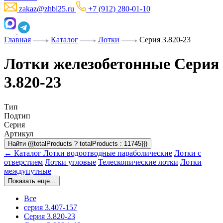
zakaz@zhbi25.ru
+7 (912) 280-01-10
Главная
Каталог
Лотки
Серия 3.820-23
Лотки железобетонные Серия
3.820-23
Тип
Подтип
Серия
Артикул
Найти ({{totalProducts ? totalProducts : 11745}})
← Каталог
Лотки водоотводные параболические
Лотки с
отверстием
Лотки угловые
Телескопические лотки
Лотки
междупутные
Показать еще...
Все
серия 3.407-157
Серия 3.820-23