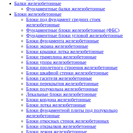
Балки железобетонные
Фундаментные балки железобетонные
Блоки железобетонные
Блоки под фундамент средних стоек
железобетонные
Фундаментные блоки железобетонные (ФБС)
Фундаментные блоки угловой железобетонные
Блоки фундамента железобетонные
Блоки экрана железобетонные
Блоки крышки лотка железобетонные
Блоки трамплина железобетонные
Блоки упора железобетонные
Блоки пролетного строения железобетонные
Блоки шкафной стенки железобетонные
Блоки гасителя железобетонные
Блоки перекрытия железобетонные
Блоки полукольца железобетонные
Лекальные блоки железобетонные
Блоки кордона железобетонные
Блоки лотка железобетонные
Блоки фундаментной плиты под полукольцо
железобетонные
Блоки откосных стенок железобетонных
Блоки открылков железобетонные
Блоки лежня железобетонные