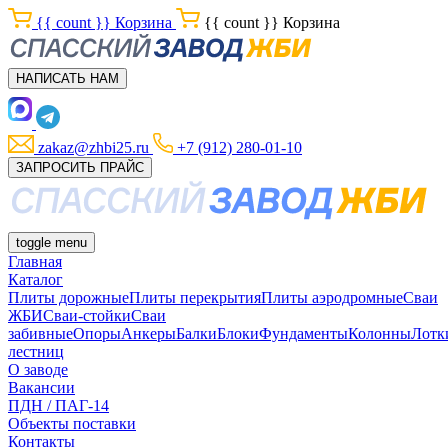
{{ count }}
Корзина
{{ count }}
Корзина
НАПИСАТЬ НАМ
zakaz@zhbi25.ru
+7 (912) 280-01-10
ЗАПРОСИТЬ ПРАЙС
toggle menu
Главная
Каталог
Плиты дорожные
Плиты перекрытия
Плиты аэродромные
Сваи
ЖБИ
Сваи-стойки
Сваи
забивные
Опоры
Анкеры
Балки
Блоки
Фундаменты
Колонны
Лотк
лестниц
О заводе
Вакансии
ПДН / ПАГ-14
Объекты поставки
Контакты