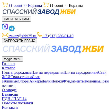
{{ count }}
Корзина
{{ count }}
Корзина
НАПИСАТЬ НАМ
zakaz@zhbi25.ru
+7 (912) 280-01-10
ЗАПРОСИТЬ ПРАЙС
toggle menu
Главная
Каталог
Плиты дорожные
Плиты перекрытия
Плиты аэродромные
Сваи
ЖБИ
Сваи-стойки
Сваи
забивные
Опоры
Анкеры
Балки
Блоки
Фундаменты
Колонны
Лотк
лестниц
О заводе
Вакансии
ПДН / ПАГ-14
Объекты поставки
Контакты