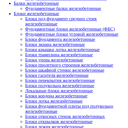
Балки железобетонные
Фундаментные балки железобетонные
Блоки железобетонные
Блоки под фундамент средних стоек
железобетонные
Фундаментные блоки железобетонные (ФБС)
Фундаментные блоки угловой железобетонные
Блоки фундамента железобетонные
Блоки экрана железобетонные
Блоки крышки лотка железобетонные
Блоки трамплина железобетонные
Блоки упора железобетонные
Блоки пролетного строения железобетонные
Блоки шкафной стенки железобетонные
Блоки гасителя железобетонные
Блоки перекрытия железобетонные
Блоки полукольца железобетонные
Лекальные блоки железобетонные
Блоки кордона железобетонные
Блоки лотка железобетонные
Блоки фундаментной плиты под полукольцо
железобетонные
Блоки откосных стенок железобетонных
Блоки открылков железобетонные
Блоки лежня железобетонные