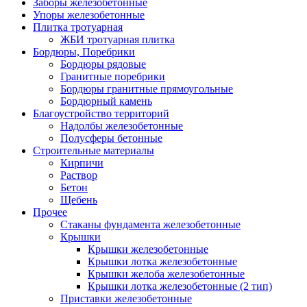
Заборы железобетонные
Упоры железобетонные
Плитка тротуарная
ЖБИ тротуарная плитка
Бордюры, Поребрики
Бордюры рядовые
Гранитные поребрики
Бордюры гранитные прямоугольные
Бордюрный камень
Благоустройство территорий
Надолбы железобетонные
Полусферы бетонные
Строительные материалы
Кирпичи
Раствор
Бетон
Щебень
Прочее
Стаканы фундамента железобетонные
Крышки
Крышки железобетонные
Крышки лотка железобетонные
Крышки желоба железобетонные
Крышки лотка железобетонные (2 тип)
Приставки железобетонные