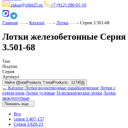
zakaz@zhbi25.ru
+7 (912) 280-01-10
Главная
Каталог
Лотки
Серия 3.501-68
Лотки железобетонные Серия
3.501-68
Тип
Подтип
Серия
Артикул
Найти ({{totalProducts ? totalProducts : 11745}})
← Каталог
Лотки водоотводные параболические
Лотки с
отверстием
Лотки угловые
Телескопические лотки
Лотки
междупутные
Показать еще...
Все
серия 3.407-157
Серия 3.820-23